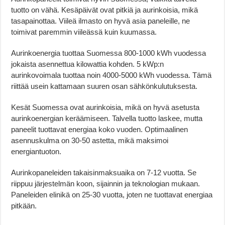
tuotto on vähä. Kesäpäivät ovat pitkiä ja aurinkoisia, mikä
tasapainottaa. Viileä ilmasto on hyvä asia paneleille, ne
toimivat paremmin viileässä kuin kuumassa.
Aurinkoenergia tuottaa Suomessa 800-1000 kWh vuodessa
jokaista asennettua kilowattia kohden. 5 kWp:n
aurinkovoimala tuottaa noin 4000-5000 kWh vuodessa. Tämä
riittää usein kattamaan suuren osan sähkönkulutuksesta.
Kesät Suomessa ovat aurinkoisia, mikä on hyvä asetusta
aurinkoenergian keräämiseen. Talvella tuotto laskee, mutta
paneelit tuottavat energiaa koko vuoden. Optimaalinen
asennuskulma on 30-50 astetta, mikä maksimoi
energiantuoton.
Aurinkopaneleiden takaisinmaksuaika on 7-12 vuotta. Se
riippuu järjestelmän koon, sijainnin ja teknologian mukaan.
Paneleiden elinikä on 25-30 vuotta, joten ne tuottavat energiaa
pitkään.