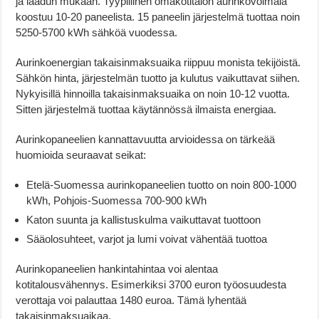
ja laadun mukaan. Tyypillinen omakotitalon aurinkovoimala
koostuu 10-20 paneelista. 15 paneelin järjestelmä tuottaa noin
5250-5700 kWh sähköä vuodessa.
Aurinkoenergian takaisinmaksuaika riippuu monista tekijöistä.
Sähkön hinta, järjestelmän tuotto ja kulutus vaikuttavat siihen.
Nykyisillä hinnoilla takaisinmaksuaika on noin 10-12 vuotta.
Sitten järjestelmä tuottaa käytännössä ilmaista energiaa.
Aurinkopaneelien kannattavuutta arvioidessa on tärkeää
huomioida seuraavat seikat:
Etelä-Suomessa aurinkopaneelien tuotto on noin 800-1000
kWh, Pohjois-Suomessa 700-900 kWh
Katon suunta ja kallistuskulma vaikuttavat tuottoon
Sääolosuhteet, varjot ja lumi voivat vähentää tuottoa
Aurinkopaneelien hankintahintaa voi alentaa
kotitalousvähennys. Esimerkiksi 3700 euron työosuudesta
verottaja voi palauttaa 1480 euroa. Tämä lyhentää
takaisinmaksuaikaa.