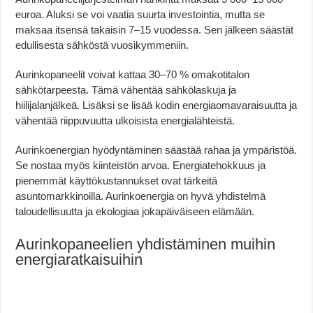
euroa. Aluksi se voi vaatia suurta investointia, mutta se
maksaa itsensä takaisin 7–15 vuodessa. Sen jälkeen säästät
edullisesta sähköstä vuosikymmeniin.
Aurinkopaneelit voivat kattaa 30–70 % omakotitalon
sähkötarpeesta. Tämä vähentää sähkölaskuja ja
hiilijalanjälkeä. Lisäksi se lisää kodin energiaomavaraisuutta ja
vähentää riippuvuutta ulkoisista energialähteistä.
Aurinkoenergian hyödyntäminen säästää rahaa ja ympäristöä.
Se nostaa myös kiinteistön arvoa. Energiatehokkuus ja
pienemmät käyttökustannukset ovat tärkeitä
asuntomarkkinoilla. Aurinkoenergia on hyvä yhdistelmä
taloudellisuutta ja ekologiaa jokapäiväiseen elämään.
Aurinkopaneelien yhdistäminen muihin
energiaratkaisuihin