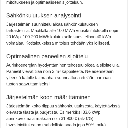
mitoitukseen ja optimaaliseen sijoitteluun.
Sähkönkulutuksen analysointi
Järjestelmän suunnittelu alkaa sähkönkulutuksen
tarkastelulla. Maatilalla alle 100 MWh vuosikulutuksella sopii
20 kWp. 100-200 MWh kulutukselle suositellaan 40 kWp
voimalaa. Kotitalouksissa mitoitus tehdään yksilöllisesti.
Optimaalinen paneelien sijoittelu
Aurinkoenergian hyödyntäminen tehostuu oikealla sijoittelulla.
Paneelit vievät tilaa noin 2 m² kappaleelta. Ne asennetaan
yleensä katolle tai maahan suunnattuna etelään parhaan
tuoton saavuttamiseksi.
Järjestelmän koon määrittäminen
Järjestelmän koko riippuu sähkönkulutuksesta, käytettävissä
olevasta tilasta ja budjetista. Esimerkiksi 33,6 kWp
aurinkovoimala maksaa noin 31 900 € (alv 0%).
Investointitukea on mahdollista saada jopa 50%, mikä