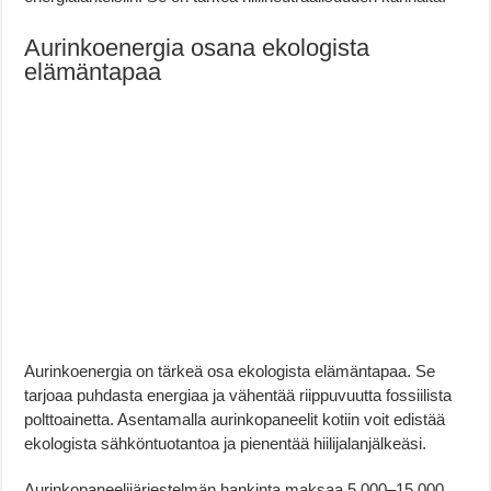
Aurinkoenergia osana ekologista
elämäntapaa
Aurinkoenergia on tärkeä osa ekologista elämäntapaa. Se
tarjoaa puhdasta energiaa ja vähentää riippuvuutta fossiilista
polttoainetta. Asentamalla aurinkopaneelit kotiin voit edistää
ekologista sähköntuotantoa ja pienentää hiilijalanjälkeäsi.
Aurinkopaneelijärjestelmän hankinta maksaa 5 000–15 000