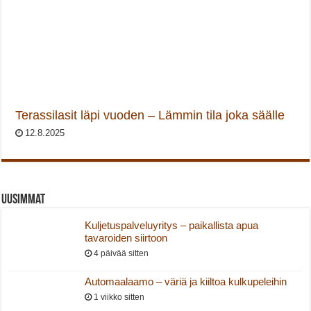
Terassilasit läpi vuoden – Lämmin tila joka säälle
12.8.2025
Uusimmat
Kuljetuspalveluyritys – paikallista apua
tavaroiden siirtoon
4 päivää sitten
Automaalaamo – väriä ja kiiltoa kulkupeleihin
1 viikko sitten