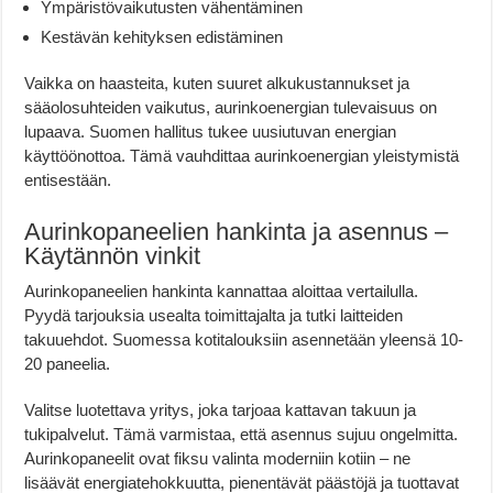
Ympäristövaikutusten vähentäminen
Kestävän kehityksen edistäminen
Vaikka on haasteita, kuten suuret alkukustannukset ja
sääolosuhteiden vaikutus, aurinkoenergian tulevaisuus on
lupaava. Suomen hallitus tukee uusiutuvan energian
käyttöönottoa. Tämä vauhdittaa aurinkoenergian yleistymistä
entisestään.
Aurinkopaneelien hankinta ja asennus –
Käytännön vinkit
Aurinkopaneelien hankinta kannattaa aloittaa vertailulla.
Pyydä tarjouksia usealta toimittajalta ja tutki laitteiden
takuuehdot. Suomessa kotitalouksiin asennetään yleensä 10-
20 paneelia.
Valitse luotettava yritys, joka tarjoaa kattavan takuun ja
tukipalvelut. Tämä varmistaa, että asennus sujuu ongelmitta.
Aurinkopaneelit ovat fiksu valinta moderniin kotiin – ne
lisäävät energiatehokkuutta, pienentävät päästöjä ja tuottavat