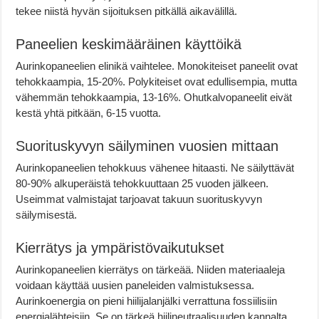
tekee niistä hyvän sijoituksen pitkällä aikavälillä.
Paneelien keskimääräinen käyttöikä
Aurinkopaneelien elinikä vaihtelee. Monokiteiset paneelit ovat
tehokkaampia, 15-20%. Polykiteiset ovat edullisempia, mutta
vähemmän tehokkaampia, 13-16%. Ohutkalvopaneelit eivät
kestä yhtä pitkään, 6-15 vuotta.
Suorituskyvyn säilyminen vuosien mittaan
Aurinkopaneelien tehokkuus vähenee hitaasti. Ne säilyttävät
80-90% alkuperäistä tehokkuuttaan 25 vuoden jälkeen.
Useimmat valmistajat tarjoavat takuun suorituskyvyn
säilymisestä.
Kierrätys ja ympäristövaikutukset
Aurinkopaneelien kierrätys on tärkeää. Niiden materiaaleja
voidaan käyttää uusien paneleiden valmistuksessa.
Aurinkoenergia on pieni hiilijalanjälki verrattuna fossiilisiin
energialähteisiin. Se on tärkeä hiilineutraalisuuden kannalta.