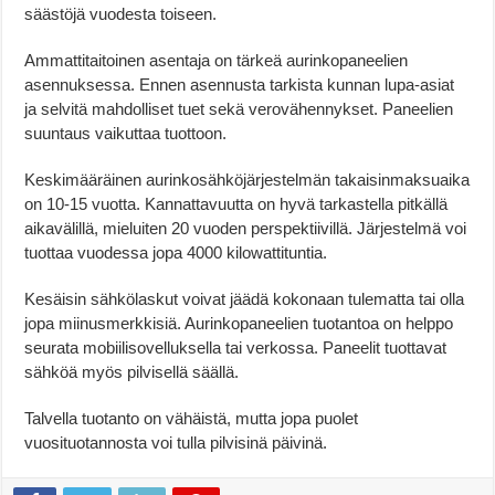
säästöjä vuodesta toiseen.
Ammattitaitoinen asentaja on tärkeä aurinkopaneelien
asennuksessa. Ennen asennusta tarkista kunnan lupa-asiat
ja selvitä mahdolliset tuet sekä verovähennykset. Paneelien
suuntaus vaikuttaa tuottoon.
Keskimääräinen aurinkosähköjärjestelmän takaisinmaksuaika
on 10-15 vuotta. Kannattavuutta on hyvä tarkastella pitkällä
aikavälillä, mieluiten 20 vuoden perspektiivillä. Järjestelmä voi
tuottaa vuodessa jopa 4000 kilowattituntia.
Kesäisin sähkölaskut voivat jäädä kokonaan tulematta tai olla
jopa miinusmerkkisiä. Aurinkopaneelien tuotantoa on helppo
seurata mobiilisovelluksella tai verkossa. Paneelit tuottavat
sähköä myös pilvisellä säällä.
Talvella tuotanto on vähäistä, mutta jopa puolet
vuosituotannosta voi tulla pilvisinä päivinä.