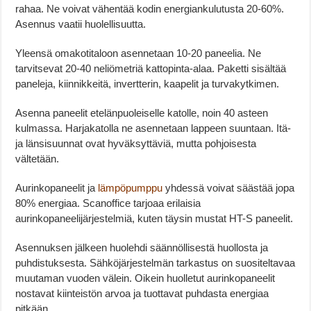
rahaa. Ne voivat vähentää kodin energiankulutusta 20-60%.
Asennus vaatii huolellisuutta.
Yleensä omakotitaloon asennetaan 10-20 paneelia. Ne
tarvitsevat 20-40 neliömetriä kattopinta-alaa. Paketti sisältää
paneleja, kiinnikkeitä, invertterin, kaapelit ja turvakytkimen.
Asenna paneelit etelänpuoleiselle katolle, noin 40 asteen
kulmassa. Harjakatolla ne asennetaan lappeen suuntaan. Itä-
ja länsisuunnat ovat hyväksyttäviä, mutta pohjoisesta
vältetään.
Aurinkopaneelit ja
lämpöpumppu
yhdessä voivat säästää jopa
80% energiaa. Scanoffice tarjoaa erilaisia
aurinkopaneelijärjestelmiä, kuten täysin mustat HT-S paneelit.
Asennuksen jälkeen huolehdi säännöllisestä huollosta ja
puhdistuksesta. Sähköjärjestelmän tarkastus on suositeltavaa
muutaman vuoden välein. Oikein huolletut aurinkopaneelit
nostavat kiinteistön arvoa ja tuottavat puhdasta energiaa
pitkään.