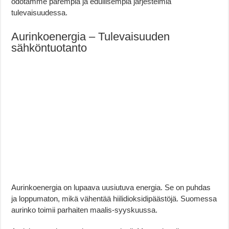
odotamme parempia ja edullisempia järjestelmiä
tulevaisuudessa.
Aurinkoenergia – Tulevaisuuden
sähköntuotanto
Aurinkoenergia on lupaava uusiutuva energia. Se on puhdas
ja loppumaton, mikä vähentää hiilidioksidipäästöjä. Suomessa
aurinko toimii parhaiten maalis-syyskuussa.