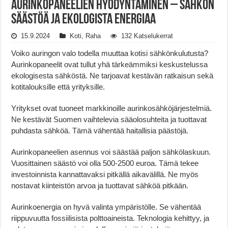
Aurinkopaneelien hyödyntäminen – Sähkön
säästöä ja ekologista energiaa
15.9.2024
Koti
,
Raha
132 Katselukerrat
Voiko auringon valo todella muuttaa kotisi sähkönkulutusta?
Aurinkopaneelit ovat tullut yhä tärkeämmiksi keskustelussa
ekologisesta sähköstä. Ne tarjoavat kestävän ratkaisun sekä
kotitalouksille että yrityksille.
Yritykset ovat tuoneet markkinoille aurinkosähköjärjestelmiä.
Ne kestävät Suomen vaihtelevia sääolosuhteita ja tuottavat
puhdasta sähköä. Tämä vähentää haitallisia päästöjä.
Aurinkopaneelien asennus voi säästää paljon sähkölaskuun.
Vuosittainen säästö voi olla 500-2500 euroa. Tämä tekee
investoinnista kannattavaksi pitkällä aikavälillä. Ne myös
nostavat kiinteistön arvoa ja tuottavat sähköä pitkään.
Aurinkoenergia on hyvä valinta ympäristölle. Se vähentää
riippuvuutta fossiilisista polttoaineista. Teknologia kehittyy, ja