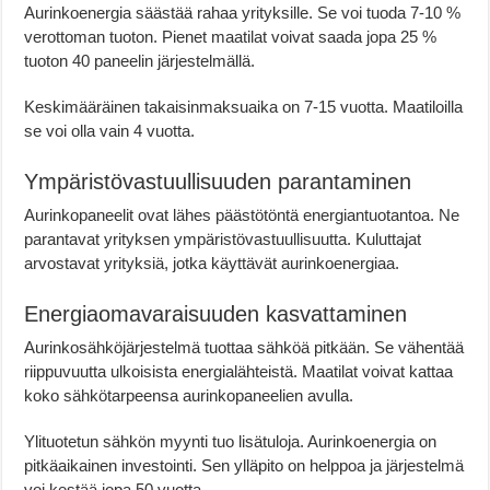
Aurinkoenergia säästää rahaa yrityksille. Se voi tuoda 7-10 %
verottoman tuoton. Pienet maatilat voivat saada jopa 25 %
tuoton 40 paneelin järjestelmällä.
Keskimääräinen takaisinmaksuaika on 7-15 vuotta. Maatiloilla
se voi olla vain 4 vuotta.
Ympäristövastuullisuuden parantaminen
Aurinkopaneelit ovat lähes päästötöntä energiantuotantoa. Ne
parantavat yrityksen ympäristövastuullisuutta. Kuluttajat
arvostavat yrityksiä, jotka käyttävät aurinkoenergiaa.
Energiaomavaraisuuden kasvattaminen
Aurinkosähköjärjestelmä tuottaa sähköä pitkään. Se vähentää
riippuvuutta ulkoisista energialähteistä. Maatilat voivat kattaa
koko sähkötarpeensa aurinkopaneelien avulla.
Ylituotetun sähkön myynti tuo lisätuloja. Aurinkoenergia on
pitkäaikainen investointi. Sen ylläpito on helppoa ja järjestelmä
voi kestää jopa 50 vuotta.