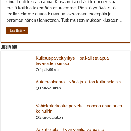
sinut kohti tukea ja apua. Kiusaamisen käsitteleminen vaatii
meitä kaikkia tekemään osuutemme. Pienillä ystävällisillä
teoilla voimme auttaa kiusattua jaksamaan eteenpäin ja
parantaa hänen tilannettaan. Tutkimusten mukaan kiusatun …
Lue lisää »
Uusimmat
Kuljetuspalveluyritys – paikallista apua
tavaroiden siirtoon
4 päivää sitten
Automaalaamo – väriä ja kiiltoa kulkupeleihin
1 viikko sitten
Vahinkotarkastuspalvelu – nopeaa apua arjen
kolhuihin
2 viikkoa sitten
Jalkahoitola – hyvinvointia varpaista