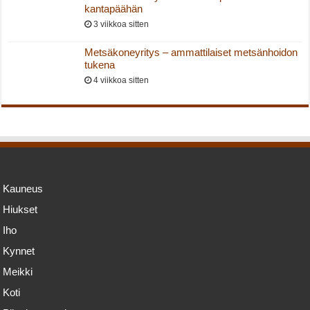
kantapäähän
3 viikkoa sitten
Metsäkoneyritys – ammattilaiset metsänhoidon
tukena
4 viikkoa sitten
Kauneus
Hiukset
Iho
Kynnet
Meikki
Koti