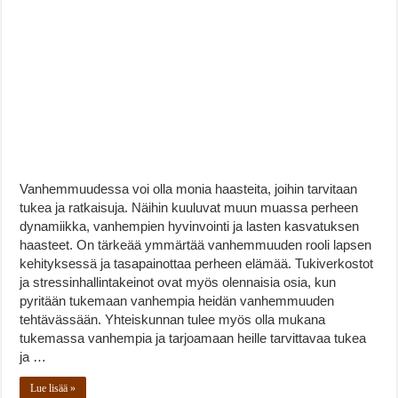
Vanhemmuudessa voi olla monia haasteita, joihin tarvitaan
tukea ja ratkaisuja. Näihin kuuluvat muun muassa perheen
dynamiikka, vanhempien hyvinvointi ja lasten kasvatuksen
haasteet. On tärkeää ymmärtää vanhemmuuden rooli lapsen
kehityksessä ja tasapainottaa perheen elämää. Tukiverkostot
ja stressinhallintakeinot ovat myös olennaisia osia, kun
pyritään tukemaan vanhempia heidän vanhemmuuden
tehtävässään. Yhteiskunnan tulee myös olla mukana
tukemassa vanhempia ja tarjoamaan heille tarvittavaa tukea
ja …
Lue lisää »