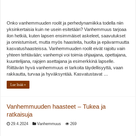
Onko vanhemmuuden roolit ja perhedynamiikka todella niin
yksinkertaisia kuin ne usein esitetään? Vanhemmuus tarjoaa
ilon hetkiä, kuten lapsen ensimmäiset askeleet, saavutukset
ja onnistumiset, mutta myös haasteita, huolta ja epävarmuutta
kasvatushaasteissa. Vanhemmuuden roolit eivät rajoitu vain
yhteen tehtävään; vanhempi voi toimia ohjaajana, opettajana,
kuuntelijana, rajojen asettajana ja esimerkkinä lapselle.
Riittävän hyvä vanhemmuus ei tarkoita täydellisyyttä, vaan
rakkautta, turvaa ja hyväksyntää. Kasvatustavat …
Lue lisää »
Vanhemmuuden haasteet – Tukea ja
ratkaisuja
29.4.2024
Vanhemmuus
269