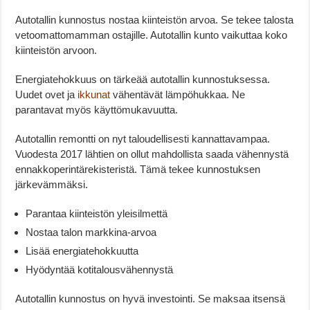
Autotallin kunnostus nostaa kiinteistön arvoa. Se tekee talosta
vetoomattomamman ostajille. Autotallin kunto vaikuttaa koko
kiinteistön arvoon.
Energiatehokkuus on tärkeää autotallin kunnostuksessa.
Uudet ovet ja
ikkunat
vähentävät lämpöhukkaa. Ne
parantavat myös käyttömukavuutta.
Autotallin remontti on nyt taloudellisesti kannattavampaa.
Vuodesta 2017 lähtien on ollut mahdollista saada vähennystä
ennakkoperintärekisteristä. Tämä tekee kunnostuksen
järkevämmäksi.
Parantaa kiinteistön yleisilmettä
Nostaa talon markkina-arvoa
Lisää energiatehokkuutta
Hyödyntää kotitalousvähennystä
Autotallin kunnostus on hyvä investointi. Se maksaa itsensä