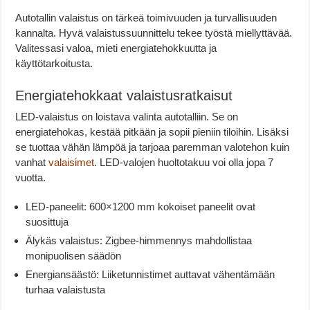
Autotallin valaistus on tärkeä toimivuuden ja turvallisuuden
kannalta. Hyvä valaistussuunnittelu tekee työstä miellyttävää.
Valitessasi valoa, mieti energiatehokkuutta ja
käyttötarkoitusta.
Energiatehokkaat valaistusratkaisut
LED-valaistus on loistava valinta autotalliin. Se on
energiatehokas, kestää pitkään ja sopii pieniin tiloihin. Lisäksi
se tuottaa vähän lämpöä ja tarjoaa paremman valotehon kuin
vanhat
valaisimet
. LED-valojen huoltotakuu voi olla jopa 7
vuotta.
LED-paneelit: 600×1200 mm kokoiset paneelit ovat
suosittuja
Älykäs valaistus: Zigbee-himmennys mahdollistaa
monipuolisen säädön
Energiansäästö: Liiketunnistimet auttavat vähentämään
turhaa valaistusta