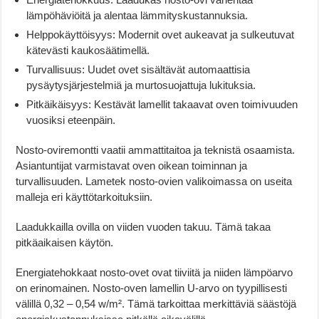
lämpöhäviöitä ja alentaa lämmityskustannuksia.
Helppokäyttöisyys: Modernit ovet aukeavat ja sulkeutuvat
kätevästi kaukosäätimellä.
Turvallisuus: Uudet ovet sisältävät automaattisia
pysäytysjärjestelmiä ja murtosuojattuja lukituksia.
Pitkäikäisyys: Kestävät lamellit takaavat oven toimivuuden
vuosiksi eteenpäin.
Nosto-oviremontti vaatii ammattitaitoa ja teknistä osaamista.
Asiantuntijat varmistavat oven oikean toiminnan ja
turvallisuuden. Lametek nosto-ovien valikoimassa on useita
malleja eri käyttötarkoituksiin.
Laadukkailla ovilla on viiden vuoden takuu. Tämä takaa
pitkäaikaisen käytön.
Energiatehokkaat nosto-ovet ovat tiiviitä ja niiden lämpöarvo
on erinomainen. Nosto-oven lamellin U-arvo on tyypillisesti
välillä 0,32 – 0,54 w/m². Tämä tarkoittaa merkittäviä säästöjä