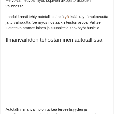
He voivat neuvoa myös sopivien ulkopistorasioiden
valinnassa.
Laadukkaasti tehty autotallin sähkö
työ
lisää käyttömukavuutta
ja turvallisuutta. Se myös nostaa kiinteistön arvoa. Valitse
luotettava ammattilainen ja suunnittele sähkötyöt huolella.
Ilmanvaihdon tehostaminen autotallissa
Autotallin ilmanvaihto on tärkeä terveellisyyden ja