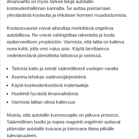
ilmanvaihto on myös tärkeä tekijä autotallin
kosteudenhallinnan kannalta. Se auttaa poistamaan
ylimääräistä kosteutta ja ehkäisee homeen muodostumista.
Kosteusvauriot voivat aiheuttaa merkittäviä ongelmia
autotallissa. Ne voivat vahingoittaa rakenteita ja luoda
epäterveellisen ympäristön. Varmista, että lattia on kalteva
ovea kohti, jotta vesi valuu pois. Käytä tarvittaessa
vedenkestäviä pinnoitteita lattioissa ja seinissä.
Tarkista katto ja seinät säännöllisesti vuotojen varalta
Asenna tehokas sadevesijärjestelmä
Käytä kosteudenkestäviä materiaaleja
Huolehdi hyvästä ilmanvaihdosta
Varmista lattian oikea kaltevuus
Muista, että autotallin kunnossapito on jatkuva prosessi.
Säännöllinen huolto ja nopea reagointi ongelmiin auttavat
pitämään autotallin kuivana ja toimivana tilana pitkälle
tulevaisuuteen.