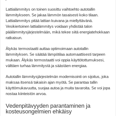
Lattialämmitys on toinen suosittu vaihtoehto autotallin
lämmitykseen. Se jakaa lämmön tasaisesti koko tilaan.
Lattialämmitys pitää lattian kuivana ja miellyttävänä.
Vesikiertoinen lattialämmitys voidaan yhdistää talon
päälämmitysjärjestelmään, mikä tekee siitä energiatehokkaan
ratkaisun.
Älykäs termostaatti auttaa optimoimaan autotallin
lämmityksen. Se säätää lämpötilaa automaattisesti tarpeen
mukaan. Älykäs termostaatti voi oppia käyttötottumuksesi,
välttäen turhaa lämmitystä ja säästäen energiaa.
Autotallin lämmitysjärjestelmän modernisointi on sijoitus, joka
maksaa itsensä takaisin ajan myötä. Se parantaa tallin
käyttömukavuutta, suojaa autoa ja muita tavaroita. Se voi jopa
nostaa kiinteistön arvoa.
Vedenpitävyyden parantaminen ja
kosteusongelmien ehkäisy