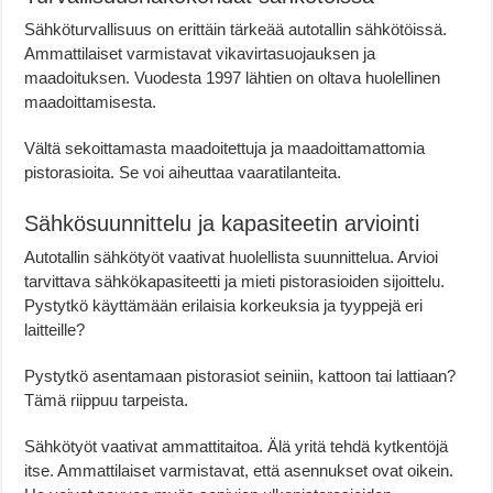
Sähköturvallisuus on erittäin tärkeää autotallin sähkötöissä.
Ammattilaiset varmistavat vikavirtasuojauksen ja
maadoituksen. Vuodesta 1997 lähtien on oltava huolellinen
maadoittamisesta.
Vältä sekoittamasta maadoitettuja ja maadoittamattomia
pistorasioita. Se voi aiheuttaa vaaratilanteita.
Sähkösuunnittelu ja kapasiteetin arviointi
Autotallin sähkötyöt vaativat huolellista suunnittelua. Arvioi
tarvittava sähkökapasiteetti ja mieti pistorasioiden sijoittelu.
Pystytkö käyttämään erilaisia korkeuksia ja tyyppejä eri
laitteille?
Pystytkö asentamaan pistorasiot seiniin, kattoon tai lattiaan?
Tämä riippuu tarpeista.
Sähkötyöt vaativat ammattitaitoa. Älä yritä tehdä kytkentöjä
itse. Ammattilaiset varmistavat, että asennukset ovat oikein.