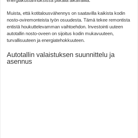
energiakustannuksissa pitkällä aikavälillä.
Muista, että kotitalousvähennys on saatavilla kaikista kodin
nosto-oviremonteista työn osuudesta. Tämä tekee remontista
entistä houkuttelevamman vaihtoehdon. Investointi uuteen
autotallin nosto-oveen on sijoitus kodin mukavuuteen,
turvallisuuteen ja energiatehokkuuteen.
Autotallin valaistuksen suunnittelu ja
asennus