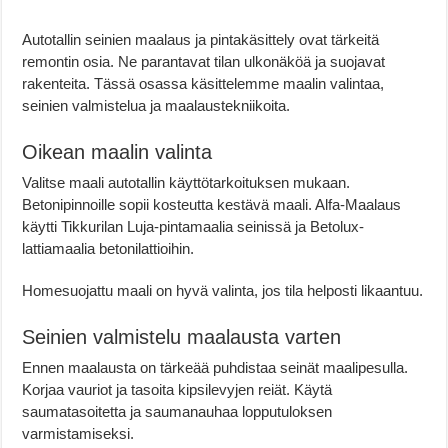
Autotallin seinien maalaus ja pintakäsittely ovat tärkeitä
remontin osia. Ne parantavat tilan ulkonäköä ja suojavat
rakenteita. Tässä osassa käsittelemme maalin valintaa,
seinien valmistelua ja maalaustekniikoita.
Oikean maalin valinta
Valitse maali autotallin käyttötarkoituksen mukaan.
Betonipinnoille sopii kosteutta kestävä maali. Alfa-Maalaus
käytti Tikkurilan Luja-pintamaalia seinissä ja Betolux-
lattiamaalia betonilattioihin.
Homesuojattu maali on hyvä valinta, jos tila helposti likaantuu.
Seinien valmistelu maalausta varten
Ennen maalausta on tärkeää puhdistaa seinät maalipesulla.
Korjaa vauriot ja tasoita kipsilevyjen reiät. Käytä
saumatasoitetta ja saumanauhaa lopputuloksen
varmistamiseksi.