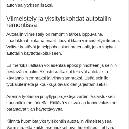
auton säilytyksen lisäksi.
Viimeistely ja yksityiskohdat autotallin
remontissa
Autotallin viimeistely on remontin tärkeä loppuvaihe.
Laadukkaat pintamateriaalit luovat tilaan viimeistellyn ilmeen.
Valitse kestävät ja helppohoitoiset materiaalit, jotka sopivat
autotallin käyttötarkoitukseen.
Esimerkiksi lattiaan voi asentaa epoksipinnoitteen ja seiniin
pestävän maalin. Sisustusratkaisut tekevät autotallista
käytännöllisemmäksi ja viihtyisämmäksi. Lisää seinille
työkalutelineitä ja koukkuja tavaroiden järjestämiseksi.
Asenna työtasoja ja hyllyjä projekteja varten. Valaistuksen
suunnittelu on tärkeää. Riittävä yleisvalo ja kohdevalaisimet
parantavat tilan käytettävyyttä.
Kiinnitä huomiota yksityiskohtiin autotallin viimeistelyssä.
Varmista, että kaikki asennukset ovat huolellisesti tehtyjä.