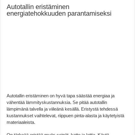
Autotallin eristäminen
energiatehokkuuden parantamiseksi
Autotallin eristäminen on hyvä tapa säästää energiaa ja
vähentää lämmityskustannuksia. Se pitää autotallin
lämpimänä talvella ja viileänä kesällä. Eristystä tehdessä
kustannukset vaihtelevat, riippuen pinta-alasta ja käytetyistä
materiaaleista.
On tärkeää eristää myös seinät, katto ja lattia. Käytä