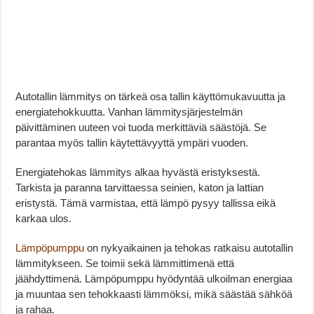
Autotallin lämmitys on tärkeä osa tallin käyttömukavuutta ja
energiatehokkuutta. Vanhan lämmitysjärjestelmän
päivittäminen uuteen voi tuoda merkittäviä säästöjä. Se
parantaa myös tallin käytettävyyttä ympäri vuoden.
Energiatehokas lämmitys alkaa hyvästä eristyksestä.
Tarkista ja paranna tarvittaessa seinien, katon ja lattian
eristystä. Tämä varmistaa, että lämpö pysyy tallissa eikä
karkaa ulos.
Lämpöpumppu
on nykyaikainen ja tehokas ratkaisu autotallin
lämmitykseen. Se toimii sekä lämmittimenä että
jäähdyttimenä. Lämpöpumppu hyödyntää ulkoilman energiaa
ja muuntaa sen tehokkaasti lämmöksi, mikä säästää sähköä
ja rahaa.