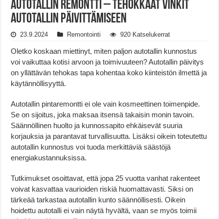
Autotallin Remontti – Tehokkaat Vinkit
Autotallin Päivittämiseen
23.9.2024
Remontointi
920 Katselukerrat
Oletko koskaan miettinyt, miten paljon autotallin kunnostus
voi vaikuttaa kotisi arvoon ja toimivuuteen? Autotallin päivitys
on yllättävän tehokas tapa kohentaa koko kiinteistön ilmettä ja
käytännöllisyyttä.
Autotallin pintaremontti ei ole vain kosmeettinen toimenpide.
Se on sijoitus, joka maksaa itsensä takaisin monin tavoin.
Säännöllinen huolto ja kunnossapito ehkäisevät suuria
korjauksia ja parantavat turvallisuutta. Lisäksi oikein toteutettu
autotallin kunnostus voi tuoda merkittäviä säästöjä
energiakustannuksissa.
Tutkimukset osoittavat, että jopa 25 vuotta vanhat rakenteet
voivat kasvattaa vaurioiden riskiä huomattavasti. Siksi on
tärkeää tarkastaa autotallin kunto säännöllisesti. Oikein
hoidettu autotalli ei vain näytä hyvältä, vaan se myös toimii