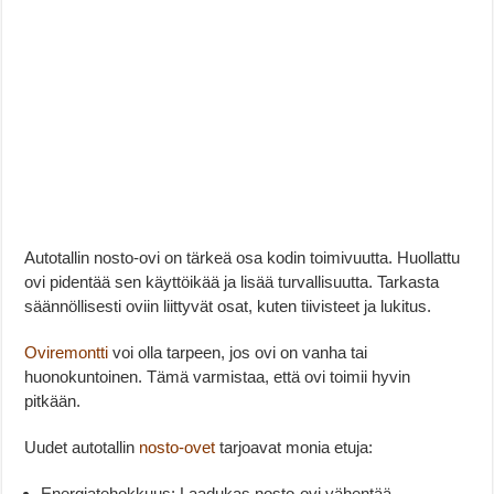
Autotallin nosto-ovi on tärkeä osa kodin toimivuutta. Huollattu
ovi pidentää sen käyttöikää ja lisää turvallisuutta. Tarkasta
säännöllisesti oviin liittyvät osat, kuten tiivisteet ja lukitus.
Oviremontti
voi olla tarpeen, jos ovi on vanha tai
huonokuntoinen. Tämä varmistaa, että ovi toimii hyvin
pitkään.
Uudet autotallin
nosto-ovet
tarjoavat monia etuja:
Energiatehokkuus: Laadukas nosto-ovi vähentää