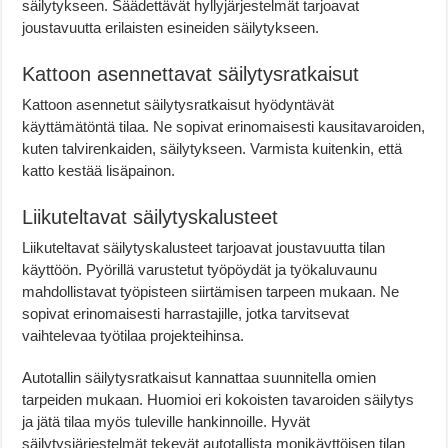
säilytykseen. Säädettävät hyllyjärjestelmät tarjoavat
joustavuutta erilaisten esineiden säilytykseen.
Kattoon asennettavat säilytysratkaisut
Kattoon asennetut säilytysratkaisut hyödyntävät
käyttämätöntä tilaa. Ne sopivat erinomaisesti kausitavaroiden,
kuten talvirenkaiden, säilytykseen. Varmista kuitenkin, että
katto kestää lisäpainon.
Liikuteltavat säilytyskalusteet
Liikuteltavat säilytyskalusteet tarjoavat joustavuutta tilan
käyttöön. Pyörillä varustetut työpöydät ja työkaluvaunu
mahdollistavat työpisteen siirtämisen tarpeen mukaan. Ne
sopivat erinomaisesti harrastajille, jotka tarvitsevat
vaihtelevaa työtilaa projekteihinsa.
Autotallin säilytysratkaisut kannattaa suunnitella omien
tarpeiden mukaan. Huomioi eri kokoisten tavaroiden säilytys
ja jätä tilaa myös tuleville hankinnoille. Hyvät
säilytysjärjestelmät tekevät autotallista monikäyttöisen tilan