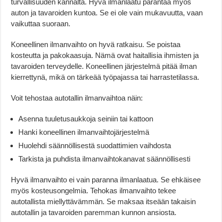
turvallisuuden kannalta. Hyvä ilmanlaatu parantaa myös
auton ja tavaroiden kuntoa. Se ei ole vain mukavuutta, vaan
vaikuttaa suoraan.
Koneellinen ilmanvaihto on hyvä ratkaisu. Se poistaa
kosteutta ja pakokaasuja. Nämä ovat haitallisia ihmisten ja
tavaroiden terveydelle. Koneellinen järjestelmä pitää ilman
kierrettynä, mikä on tärkeää työpajassa tai harrastetilassa.
Voit tehostaa autotallin ilmanvaihtoa näin:
Asenna tuuletusaukkoja seiniin tai kattoon
Hanki koneellinen ilmanvaihtojärjestelmä
Huolehdi säännöllisestä suodattimien vaihdosta
Tarkista ja puhdista ilmanvaihtokanavat säännöllisesti
Hyvä ilmanvaihto ei vain paranna ilmanlaatua. Se ehkäisee
myös kosteusongelmia. Tehokas ilmanvaihto tekee
autotallista miellyttävämmän. Se maksaa itseään takaisin
autotallin ja tavaroiden paremman kunnon ansiosta.