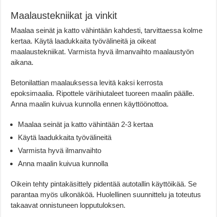
Maalaustekniikat ja vinkit
Maalaa seinät ja katto vähintään kahdesti, tarvittaessa kolme
kertaa. Käytä laadukkaita työvälineitä ja oikeat
maalaustekniikat. Varmista hyvä ilmanvaihto maalaustyön
aikana.
Betonilattian maalauksessa levitä kaksi kerrosta
epoksimaalia. Ripottele värihiutaleet tuoreen maalin päälle.
Anna maalin kuivua kunnolla ennen käyttöönottoa.
Maalaa seinät ja katto vähintään 2-3 kertaa
Käytä laadukkaita työvälineitä
Varmista hyvä ilmanvaihto
Anna maalin kuivua kunnolla
Oikein tehty pintakäsittely pidentää autotallin käyttöikää. Se
parantaa myös ulkonäköä. Huolellinen suunnittelu ja toteutus
takaavat onnistuneen lopputuloksen.