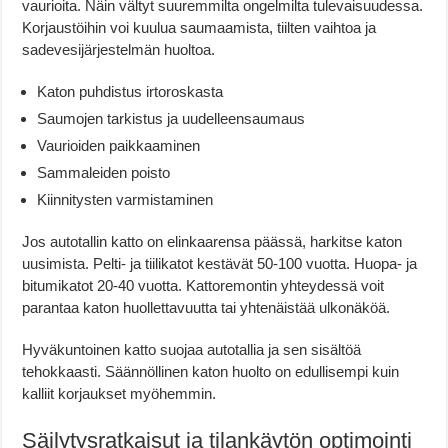
vaurioita. Näin vältyt suuremmilta ongelmilta tulevaisuudessa.
Korjaustöihin voi kuulua saumaamista, tiilten vaihtoa ja
sadevesijärjestelmän huoltoa.
Katon puhdistus irtoroskasta
Saumojen tarkistus ja uudelleensaumaus
Vaurioiden paikkaaminen
Sammaleiden poisto
Kiinnitysten varmistaminen
Jos autotallin katto on elinkaarensa päässä, harkitse katon
uusimista. Pelti- ja tiilikatot kestävät 50-100 vuotta. Huopa- ja
bitumikatot 20-40 vuotta. Kattoremontin yhteydessä voit
parantaa katon huollettavuutta tai yhtenäistää ulkonäköä.
Hyväkuntoinen katto suojaa autotallia ja sen sisältöä
tehokkaasti. Säännöllinen katon huolto on edullisempi kuin
kalliit korjaukset myöhemmin.
Säilytysratkaisut ja tilankäytön optimointi