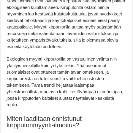
Monet ihmiset ovat löytäneet kirpputoreista täydellisen paikan
ekologiseen kuluttamiseen. Kirpputorilta ostaminen ja
myyminen luo kestävää kulutuskulttuuria, jossa hyödykkeet
kiertävät tehokkaasti ja käyttökelpoiset esineet eivät päädy
kaatopaikalle. Myynti kirpputorilla auttaa myös säästämään
resursseja sekä vähentämään tavaroiden valmistuksen ja
kuljetuksen ympäristövaikutuksia, sillä jo olemassa olevia
esineitä käytetään uudelleen.
Ekologinen myynti kirpputorilla on vastuullinen valinta niin
yksityishenkilöille kuin yrityksillekin. Yhä useammat
suomalaiset ovat ottaneet tämän tavan omakseen, ja
kirpputoreista on tullut suosittu vaihtoehto ostosten
tekemiseen. Tämä trendi heijastaa laajempaa
yhteiskunnallista muutosta kohti kestävämpää elämäntapaa,
jossa kirpputorien kaltaiset alustat näyttelevät keskeistä
roolia.
Miten laaditaan onnistunut
kirpputorimyynti-ilmoitus?