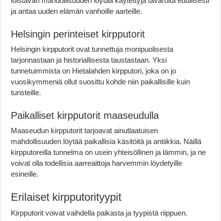
loistavan mahdollisuuden löytää käytettyjä tavaroita edullisesti
ja antaa uuden elämän vanhoille aarteille.
Helsingin perinteiset kirpputorit
Helsingin kirpputorit ovat tunnettuja monipuolisesta
tarjonnastaan ja historiallisesta taustastaan. Yksi
tunnetuimmista on Hietalahden kirpputori, joka on jo
vuosikymmeniä ollut suosittu kohde niin paikallisille kuin
turisteille.
Paikalliset kirpputorit maaseudulla
Maaseudun kirpputorit tarjoavat ainutlaatuisen
mahdollisuuden löytää paikallisia käsitöitä ja antiikkia. Näillä
kirpputoreilla tunnelma on usein yhteisöllinen ja lämmin, ja ne
voivat olla todellisia aarreaittoja harvemmin löydetyille
esineille.
Erilaiset kirpputorityypit
Kirpputorit voivat vaihdella paikasta ja tyypistä riippuen.