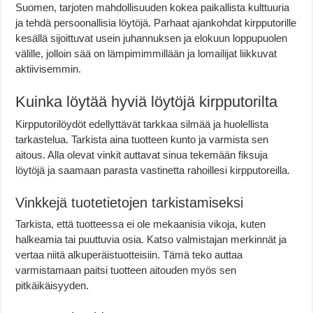
Suomen, tarjoten mahdollisuuden kokea paikallista kulttuuria
ja tehdä persoonallisia löytöjä. Parhaat ajankohdat kirpputorille
kesällä sijoittuvat usein juhannuksen ja elokuun loppupuolen
välille, jolloin sää on lämpimimmillään ja lomailijat liikkuvat
aktiivisemmin.
Kuinka löytää hyviä löytöjä kirpputorilta
Kirpputorilöydöt edellyttävät tarkkaa silmää ja huolellista
tarkastelua. Tarkista aina tuotteen kunto ja varmista sen
aitous. Alla olevat vinkit auttavat sinua tekemään fiksuja
löytöjä ja saamaan parasta vastinetta rahoillesi kirpputoreilla.
Vinkkejä tuotetietojen tarkistamiseksi
Tarkista, että tuotteessa ei ole mekaanisia vikoja, kuten
halkeamia tai puuttuvia osia. Katso valmistajan merkinnät ja
vertaa niitä alkuperäistuotteisiin. Tämä teko auttaa
varmistamaan paitsi tuotteen aitouden myös sen
pitkäikäisyyden.