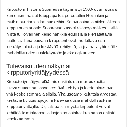
Kirpputorin historia Suomessa käynnistyi 1900-luvun alussa,
kun ensimmäiset kauppapaikat perustettiin Helsinkiin ja
muihin suurimpiin kaupunkeihin. Sotavuosina ja niiden jälkeen
kirpputorien suosio Suomessa kasvoi räjähdysmäisesti, sillä
niistä tuli oivallinen keino hankkia edullisia ja kierrätettäviä
tuotteita. Tänä päivänä kirpputorit ovat merkittävä osa
kierrätystaloutta ja kestävää kehitystä, tarjoamalla yhteisölle
mahdollisuuden uusiokäyttöön ja ekologisuuteen.
Tulevaisuuden näkymät
kirpputoriyrittäjyydessä
Kirpputoriyrittäjyys elää mielenkiintoista murroskautta
tulevaisuudessa, jossa kestävä kehitys ja kiertotalous ovat
yhä keskeisemmällä sijalla. Yhä useampi kuluttaja arvostaa
kestäviä kulutustapoja, mikä avaa uusia mahdollisuuksia
kirpputoriyrittäjille. Digitalisaation myötä kirpputorit voivat
kehittää toimintaansa ja laajentaa asiakaskuntaansa entistä
tehokkaammin.