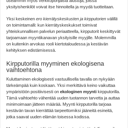
useammin myös verkkopohjaisia alustoja, joissa
yksityishenkilöt voivat itse hinnoitella ja myydä tuotteitaan.
Yksi keskeinen
ero kierrätyskeskusten ja kirpputorien välillä
on toimintamalli: kun kierrätyskeskukset toimivat
yhteiskunnallisen palvelun periaatteella, kirpputorit keskittyvät
tarjoamaan myyntikanavan yksityisille myyjille. Molemmilla
on kuitenkin arvokas rooli kiertotaloudessa ja kestävän
kehityksen edistämisessä.
Kirpputorilla myyminen ekologisena
vaihtoehtona
Kuluttaminen ekologisesti vastuullisella tavalla on nykyään
tärkeämpää kuin koskaan. Yksi merkittävä keino vaikuttaa
ympäristöön positiivisesti on
ekologinen myynti
kirpputorilla.
Tämä vaihtoehto vähentää uuden tuotannon tarvetta ja auttaa
minimoimaan jätteen määrää. Myynti kirpputorilla tarjoaa
kestävän tavan kierrättää tarpeettomiksi jääneitä esineitä,
jotka saavat uuden elämän toisessa kodissa.