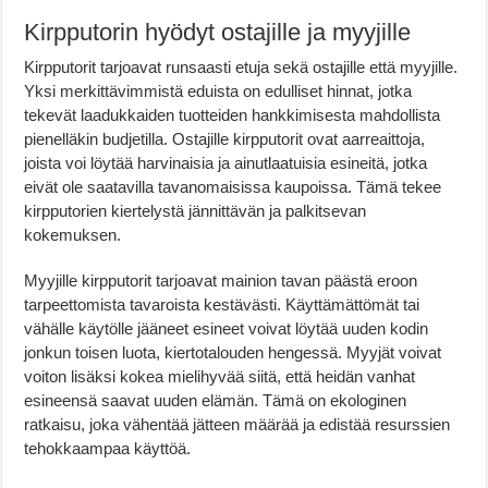
Kirpputorin hyödyt ostajille ja myyjille
Kirpputorit tarjoavat runsaasti etuja sekä ostajille että myyjille.
Yksi merkittävimmistä eduista on edulliset hinnat, jotka
tekevät laadukkaiden tuotteiden hankkimisesta mahdollista
pienelläkin budjetilla. Ostajille kirpputorit ovat aarreaittoja,
joista voi löytää harvinaisia ja ainutlaatuisia esineitä, jotka
eivät ole saatavilla tavanomaisissa kaupoissa. Tämä tekee
kirpputorien kiertelystä jännittävän ja palkitsevan
kokemuksen.
Myyjille kirpputorit tarjoavat mainion tavan päästä eroon
tarpeettomista tavaroista kestävästi. Käyttämättömät tai
vähälle käytölle jääneet esineet voivat löytää uuden kodin
jonkun toisen luota, kiertotalouden hengessä. Myyjät voivat
voiton lisäksi kokea mielihyvää siitä, että heidän vanhat
esineensä saavat uuden elämän. Tämä on ekologinen
ratkaisu, joka vähentää jätteen määrää ja edistää resurssien
tehokkaampaa käyttöä.