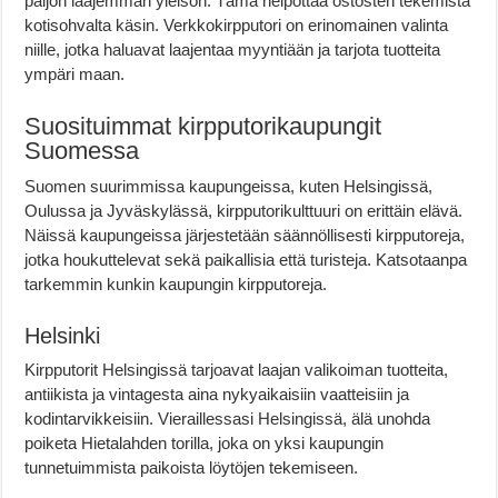
paljon laajemman yleisön. Tämä helpottaa ostosten tekemistä
kotisohvalta käsin. Verkkokirpputori on erinomainen valinta
niille, jotka haluavat laajentaa myyntiään ja tarjota tuotteita
ympäri maan.
Suosituimmat kirpputorikaupungit
Suomessa
Suomen suurimmissa kaupungeissa, kuten Helsingissä,
Oulussa ja Jyväskylässä, kirpputorikulttuuri on erittäin elävä.
Näissä kaupungeissa järjestetään säännöllisesti kirpputoreja,
jotka houkuttelevat sekä paikallisia että turisteja. Katsotaanpa
tarkemmin kunkin kaupungin kirpputoreja.
Helsinki
Kirpputorit Helsingissä tarjoavat laajan valikoiman tuotteita,
antiikista ja vintagesta aina nykyaikaisiin vaatteisiin ja
kodintarvikkeisiin. Vieraillessasi Helsingissä, älä unohda
poiketa Hietalahden torilla, joka on yksi kaupungin
tunnetuimmista paikoista löytöjen tekemiseen.