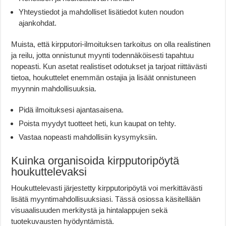
Yhteystiedot ja mahdolliset lisätiedot kuten noudon
ajankohdat.
Muista, että kirpputori-ilmoituksen tarkoitus on olla realistinen
ja reilu, jotta onnistunut myynti todennäköisesti tapahtuu
nopeasti. Kun asetat realistiset odotukset ja tarjoat riittävästi
tietoa, houkuttelet enemmän ostajia ja lisäät onnistuneen
myynnin mahdollisuuksia.
Pidä ilmoituksesi ajantasaisena.
Poista myydyt tuotteet heti, kun kaupat on tehty.
Vastaa nopeasti mahdollisiin kysymyksiin.
Kuinka organisoida kirpputoripöytä
houkuttelevaksi
Houkuttelevasti järjestetty kirpputoripöytä voi merkittävästi
lisätä myyntimahdollisuuksiasi. Tässä osiossa käsitellään
visuaalisuuden merkitystä ja hintalappujen sekä
tuotekuvausten hyödyntämistä.