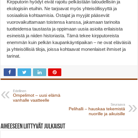
Kirpputorin hyödyt eivät rajoitu pelkästään taloudellisiin ja
ekologisiin etuihin. Ne tarjoavat myös yhteisöllisyyttä ja
sosiaalisia kohtaamisia. Ostajat ja myyjät pääsevät
vuorovaikuttamaan toistensa kanssa, jakamaan tarinoita
tuotteidensa taustasta ja oppimaan uusia asioita erilaisista
esineistä ja niiden historiasta. Tämä tekee kirpputoreista
enemmän kuin pelkän kaupankäyntipaikan – ne ovat eläväisiä
ja yhteisöllisiä tiloja, joissa kohtaavat monenlaiset ihmiset ja
tarinat.
Edellinen
Ompelimot – uusi elämä
vanhalle vaatteelle
Seuraava
Pelihalli – hauskaa tekemistä
nuorille ja aikuisille
Aiheeseen liittyvät julkaisut