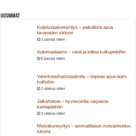
Uusimmat
Kuljetuspalveluyritys – paikallista apua
tavaroiden siirtoon
3 päivää sitten
Automaalaamo – väriä ja kiiltoa kulkupeleihin
6 päivää sitten
Vahinkotarkastuspalvelu – nopeaa apua arjen
kolhuihin
2 viikkoa sitten
Jalkahoitola – hyvinvointia varpaista
kantapäähän
3 viikkoa sitten
Metsäkoneyritys – ammattilaiset metsänhoidon
tukena