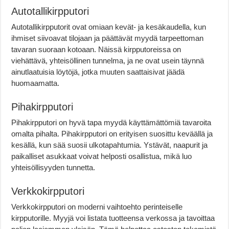
Autotallikirpputori
Autotallikirpputorit ovat omiaan kevät- ja kesäkaudella, kun
ihmiset siivoavat tilojaan ja päättävät myydä tarpeettoman
tavaran suoraan kotoaan. Näissä kirpputoreissa on
viehättävä, yhteisöllinen tunnelma, ja ne ovat usein täynnä
ainutlaatuisia löytöjä, jotka muuten saattaisivat jäädä
huomaamatta.
Pihakirpputori
Pihakirpputori on hyvä tapa myydä käyttämättömiä tavaroita
omalta pihalta. Pihakirpputori on erityisen suosittu keväällä ja
kesällä, kun sää suosii ulkotapahtumia. Ystävät, naapurit ja
paikalliset asukkaat voivat helposti osallistua, mikä luo
yhteisöllisyyden tunnetta.
Verkkokirpputori
Verkkokirpputori on moderni vaihtoehto perinteiselle
kirpputorille. Myyjä voi listata tuotteensa verkossa ja tavoittaa