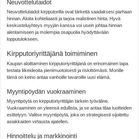
Neuvottelutaidot
Neuvottelutaidot kirpputorilla ovat tärkeitä saadaksesi parhaan
hinnan. Aloita kohteliaasti ja tarjoa realistinen hinta. Hyvä
keskusteluyhteys myyjän kanssa voi usein johtaa hinnan
alentamiseen ja molempia osapuolia hyödyttävään
lopputulokseen.
Kirpputoriyrittäjänä toimiminen
Kaupan aloittaminen kirpputoriyrittäjänä on erinomainen tapa
testata liikeideoita pienimuotoisesti ja riskittömästi. Monille
tämä on keino antaa vanhoille tavaroille uusi elämä.
Myyntipöydän vuokraaminen
Myyntipöytä on kirpputoriyrittäjän tärkein työväline.
Vuokraaminen on yleensä edullista, ja se antaa tilaa tuotteiden
esittelyyn. Valitse myyntipöytä, joka on strategisesti sijoitettu
asiakkaiden virtausta ajatellen.
Hinnoittelu ja markkinointi