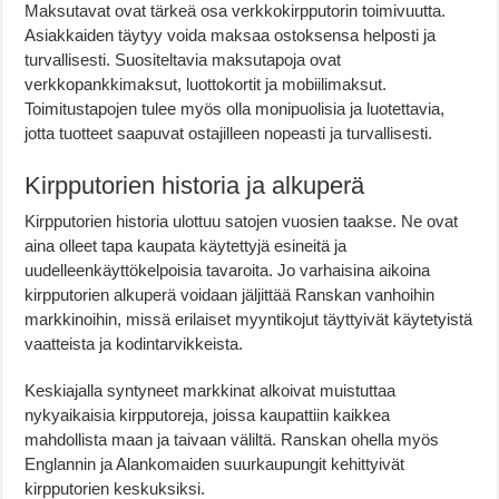
Maksutavat ovat tärkeä osa verkkokirpputorin toimivuutta.
Asiakkaiden täytyy voida maksaa ostoksensa helposti ja
turvallisesti. Suositeltavia maksutapoja ovat
verkkopankkimaksut, luottokortit ja mobiilimaksut.
Toimitustapojen tulee myös olla monipuolisia ja luotettavia,
jotta tuotteet saapuvat ostajilleen nopeasti ja turvallisesti.
Kirpputorien historia ja alkuperä
Kirpputorien historia ulottuu satojen vuosien taakse. Ne ovat
aina olleet tapa kaupata käytettyjä esineitä ja
uudelleenkäyttökelpoisia tavaroita. Jo varhaisina aikoina
kirpputorien alkuperä voidaan jäljittää Ranskan vanhoihin
markkinoihin, missä erilaiset myyntikojut täyttyivät käytetyistä
vaatteista ja kodintarvikkeista.
Keskiajalla syntyneet markkinat alkoivat muistuttaa
nykyaikaisia kirpputoreja, joissa kaupattiin kaikkea
mahdollista maan ja taivaan väliltä. Ranskan ohella myös
Englannin ja Alankomaiden suurkaupungit kehittyivät
kirpputorien keskuksiksi.