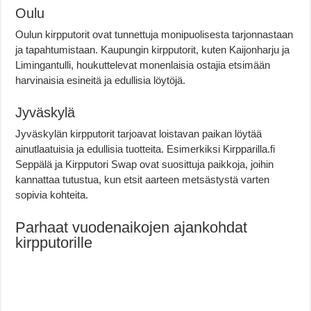
Oulu
Oulun kirpputorit ovat tunnettuja monipuolisesta tarjonnastaan
ja tapahtumistaan. Kaupungin kirpputorit, kuten Kaijonharju ja
Limingantulli, houkuttelevat monenlaisia ostajia etsimään
harvinaisia esineitä ja edullisia löytöjä.
Jyväskylä
Jyväskylän kirpputorit tarjoavat loistavan paikan löytää
ainutlaatuisia ja edullisia tuotteita. Esimerkiksi Kirpparilla.fi
Seppälä ja Kirpputori Swap ovat suosittuja paikkoja, joihin
kannattaa tutustua, kun etsit aarteen metsästystä varten
sopivia kohteita.
Parhaat vuodenaikojen ajankohdat
kirpputorille