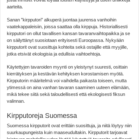
aarteita.
Sanan ”kirpputori” alkuperä juontaa juurensa vanhoihin
vaatekappaleisiin, joissa saattaa olla kirppuja. Historiallisesti
kirpputori on ollut tavallisen kansan tavaranvaihtopaikka ja se
on säilyttänyt suosiotaan erityisesti Euroopassa. Nykyään
kirpputorit ovat suosittuja kohteita sekä ostajille että myyjille,
jotka etsivät ekologisia ja edullisia vaihtoehtoja.
Käytettyjen tavaroiden myynti on yleistynyt suuresti, osittain
kierrätyksen ja kestävän kehityksen korostamisen myötä.
Kirpputorin määritelmä voi vaihdella paikasta toiseen, mutta
ytimessä on aina vanhan tavaran saaminen uuteen elämään,
mikä tekee siitä sekä taloudellisesti että ekologisesti fiksun
valinnan.
Kirpputoreja Suomessa
Suomessa kirpputorit ovat erittäin suosittuja, ja niitä löytyy niin
suurkaupungeista kuin maaseudultakin. Kirpputorit tarjoavat