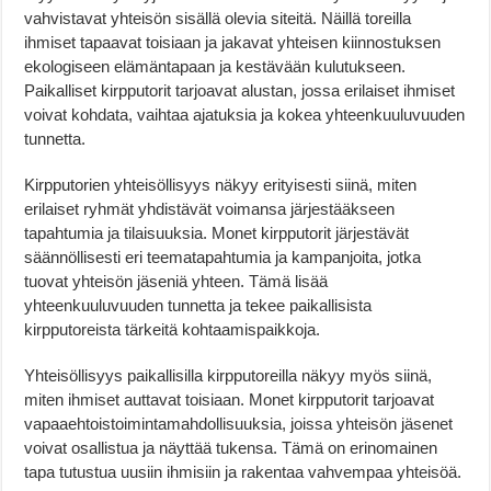
vahvistavat yhteisön sisällä olevia siteitä. Näillä toreilla
ihmiset tapaavat toisiaan ja jakavat yhteisen kiinnostuksen
ekologiseen elämäntapaan ja kestävään kulutukseen.
Paikalliset kirpputorit tarjoavat alustan, jossa erilaiset ihmiset
voivat kohdata, vaihtaa ajatuksia ja kokea yhteenkuuluvuuden
tunnetta.
Kirpputorien yhteisöllisyys näkyy erityisesti siinä, miten
erilaiset ryhmät yhdistävät voimansa järjestääkseen
tapahtumia ja tilaisuuksia. Monet kirpputorit järjestävät
säännöllisesti eri teematapahtumia ja kampanjoita, jotka
tuovat yhteisön jäseniä yhteen. Tämä lisää
yhteenkuuluvuuden tunnetta ja tekee paikallisista
kirpputoreista tärkeitä kohtaamispaikkoja.
Yhteisöllisyys paikallisilla kirpputoreilla näkyy myös siinä,
miten ihmiset auttavat toisiaan. Monet kirpputorit tarjoavat
vapaaehtoistoimintamahdollisuuksia, joissa yhteisön jäsenet
voivat osallistua ja näyttää tukensa. Tämä on erinomainen
tapa tutustua uusiin ihmisiin ja rakentaa vahvempaa yhteisöä.