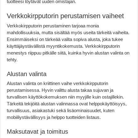
tuotteesi löytävät uuden omistajan.
Verkkokirpputorin perustamisen vaiheet
Verkkokirpputorin perustaminen tarjoaa monia
mahdollisuuksia, mutta sisältää myös useita tärkeitä vaiheita.
Ensimmäiseksi on tärkeää valita sopiva alusta, joka tukee
käyttäjäystävällistä myyntikokemusta. Verkkokirpputorin
menestys riippuu pitkälle siitä, kuinka hyvin alustan valinta on
tehty.
Alustan valinta
Alustan valinta on kriittinen vaihe verkkokirpputorin
perustamisessa. Hyvin valittu alusta takaa sujuvan ja
turvallisen käyttökokemuksen niin myyjille kuin ostajillekin.
Tärkeitä tekijöitä alustan valinnassa ovat helppokäyttöisyys,
turvallisuus, asiakastuki sekä lisäominaisuudet, kuten
mobiiliystävällisyys ja helppo tuotteiden listaus.
Maksutavat ja toimitus