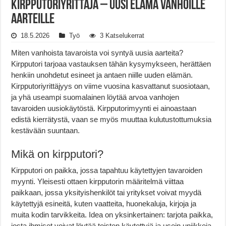
Kirpputoriyrittäjä – uusi elämä vanhoille
aarteille
18.5.2026
Työ
3 Katselukerrat
Miten vanhoista tavaroista voi syntyä uusia aarteita?
Kirpputori tarjoaa vastauksen tähän kysymykseen, herättäen
henkiin unohdetut esineet ja antaen niille uuden elämän.
Kirpputoriyrittäjyys on viime vuosina kasvattanut suosiotaan,
ja yhä useampi suomalainen löytää arvoa vanhojen
tavaroiden uusiokäytöstä. Kirpputorimyynti ei ainoastaan
edistä kierrätystä, vaan se myös muuttaa kulutustottumuksia
kestävään suuntaan.
Mikä on kirpputori?
Kirpputori on paikka, jossa tapahtuu käytettyjen tavaroiden
myynti. Yleisesti ottaen kirpputorin määritelmä viittaa
paikkaan, jossa yksityishenkilöt tai yritykset voivat myydä
käytettyjä esineitä, kuten vaatteita, huonekaluja, kirjoja ja
muita kodin tarvikkeita. Idea on yksinkertainen: tarjota paikka,
josta ihmiset voivat löytää toisten käytettyjä ja usein uniikkeja