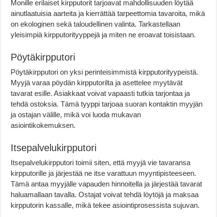
Monille erilaiset kirpputorit tarjoavat mahdollisuuden löytää
ainutlaatuisia aarteita ja kierrättää tarpeettomia tavaroita, mikä
on ekologinen sekä taloudellinen valinta. Tarkastellaan
yleisimpiä kirpputorityyppejä ja miten ne eroavat toisistaan.
Pöytäkirpputori
Pöytäkirpputori on yksi perinteisimmistä kirpputorityypeistä.
Myyjä varaa pöydän kirpputorilta ja asettelee myytävät
tavarat esille. Asiakkaat voivat vapaasti tutkia tarjontaa ja
tehdä ostoksia. Tämä tyyppi tarjoaa suoran kontaktin myyjän
ja ostajan välille, mikä voi luoda mukavan
asiointikokemuksen.
Itsepalvelukirpputori
Itsepalvelukirpputori toimii siten, että myyjä vie tavaransa
kirpputorille ja järjestää ne itse varattuun myyntipisteeseen.
Tämä antaa myyjälle vapauden hinnoitella ja järjestää tavarat
haluamallaan tavalla. Ostajat voivat tehdä löytöjä ja maksaa
kirpputorin kassalle, mikä tekee asiointiprosessista sujuvan.