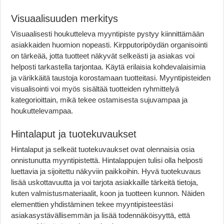
Visuaalisuuden merkitys
Visuaalisesti houkutteleva myyntipiste pystyy kiinnittämään
asiakkaiden huomion nopeasti. Kirpputoripöydän organisointi
on tärkeää, jotta tuotteet näkyvät selkeästi ja asiakas voi
helposti tarkastella tarjontaa. Käytä erilaisia kohdevalaisimia
ja värikkäitä taustoja korostamaan tuotteitasi. Myyntipisteiden
visualisointi voi myös sisältää tuotteiden ryhmittelyä
kategorioittain, mikä tekee ostamisesta sujuvampaa ja
houkuttelevampaa.
Hintalaput ja tuotekuvaukset
Hintalaput ja selkeät tuotekuvaukset ovat olennaisia osia
onnistunutta myyntipistettä. Hintalappujen tulisi olla helposti
luettavia ja sijoitettu näkyviin paikkoihin. Hyvä tuotekuvaus
lisää uskottavuutta ja voi tarjota asiakkaille tärkeitä tietoja,
kuten valmistusmateriaalit, koon ja tuotteen kunnon. Näiden
elementtien yhdistäminen tekee myyntipisteestäsi
asiakasystävällisemmän ja lisää todennäköisyyttä, että