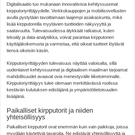
Digitalisaatio tuo mukanaan innovatiivisia kehityssuunnat
kirpputoriyrittäjyydelle. Verkkokauppojen ja mobiilisovellusten
avulla pystytään tavoittamaan laajempi asiakaskunta, mikä
lisää kirpputoreilla myytävien tuotteiden näkyvyyttä ja
saatavuutta. Tulevaisuudessa älykkäät ratkaisut, kuten
tekoäly ja data-analytiikka, voivat parantaa kirpputorien
käyttäjäkokemusta ja varmistaa, että oikeat tuotteet löytävät
tiensä oikeisiin käsiin.
Kirpputoriyrittäjyyden tulevaisuus näyttää valoisalta, sillä
uudenlaiset kehityssuunnat ja digitaalisen maailman tarjoamat
mahdollisuudet avaavat ovia menestyvälle liiketoiminnalle.
Kirpputoriyrittäjyys tulee olemaan merkittävässä roolissa
kestävän kulutuksen edistäjänä ja ympäristötietoisuuden
lisääjänä.
Paikalliset kirpputorit ja niiden
yhteisöllisyys
Paikalliset kirpputorit ovat enemmän kuin vain paikkoja, joissa
myydään käytettyjä tavaroita. Ne edistävät yhteisöllisyyttä ja