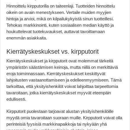
Hinnoittelu kirpputorilla on taiteenlaji. Tuotteiden hinnoittelu
oikein on avain menestykseen. Vertaile muiden myyjien
hintoja ja arvioi, mikä on kilpailukykyistä sinun tuotteillesi.
Tehokas markkinointi, kuten sosiaalisen median käyttö ja
houkuttelevat tuotekuvaukset, auttavat tavoittamaan
enemmän asiakkaita.
Kierrätyskeskukset vs. kirpputorit
Kierrätyskeskukset ja kirpputorit ovat molemmat tärkeitä
ympäristön säästämisen keinoja, mutta niillä on merkittäviä
eroja toiminnassaan. Kierrätyskeskukset keskittyvät
lahjoitusten vastaanottamiseen ja edelleenmyymiseen. Tämä
tarkoittaa, että yksityishenkilöt voivat lahjoittaa tarpeettomia
tavaroitaan, jotka kierrätyskeskukset myyvät eteenpäin
edullisesti.
Kirpputorit puolestaan tarjoavat alustan yksityishenkilöille
myydä omia tavaroitaan suoraan muille. Kirpputorit voivat olla
perinteisiä fyysisiä markkinapaikkoja tai nykyään yhä