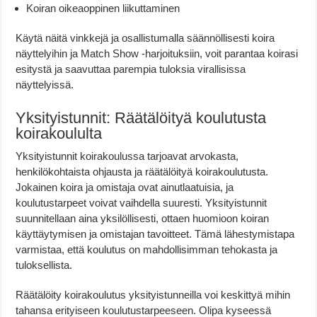
Koiran oikeaoppinen liikuttaminen
Käytä näitä vinkkejä ja osallistumalla säännöllisesti koira
näyttelyihin ja Match Show -harjoituksiin, voit parantaa koirasi
esitystä ja saavuttaa parempia tuloksia virallisissa
näyttelyissä.
Yksityistunnit: Räätälöityä koulutusta
koirakoululta
Yksityistunnit koirakoulussa tarjoavat arvokasta,
henkilökohtaista ohjausta ja räätälöityä koirakoulutusta.
Jokainen koira ja omistaja ovat ainutlaatuisia, ja
koulutustarpeet voivat vaihdella suuresti. Yksityistunnit
suunnitellaan aina yksilöllisesti, ottaen huomioon koiran
käyttäytymisen ja omistajan tavoitteet. Tämä lähestymistapa
varmistaa, että koulutus on mahdollisimman tehokasta ja
tuloksellista.
Räätälöity koirakoulutus yksityistunneilla voi keskittyä mihin
tahansa erityiseen koulutustarpeeseen. Olipa kyseessä