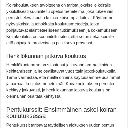
Koirakoulutuksen tavoitteena on tarjota jokaiselle koiralle
yksilöllisesti suunniteltu opetusmenetelmä, joka tukee niin
perustottelevaisuutta kuin erikoisempia taitoja. Käytämme
nykyaikaisia ja tehokkaita koulutusmetodeja, jotka
pohjautuvat eläintieteelliseen tutkimukseen ja kokemukseen.
Koirakoulutus on suunniteltu siten, että se on sekä koiralle
että ohjaajalle motivoiva ja palkitseva prosessi.
Henkilökunnan jatkuva koulutus
Henkilökuntamme on sitoutunut jatkuvaan ammattitaidon
kehittämiseen ja he osallistuvat vuosittain jatkokoulutuksiin.
Tämä varmistaa, että meillä on aina käytössämme uusimmat
ja parhaat koulutusmenetelmät. Koirakoulutuksen perusteet
kehittyy jatkuvasti, ja henkilökunnan jatkuva koulutus on
olennainen osa tätä kehitystä.
Pentukurssit: Ensimmäinen askel koiran
koulutuksessa
Pentukurssit tarjoavat täydellisen aloituksen uuden pentun