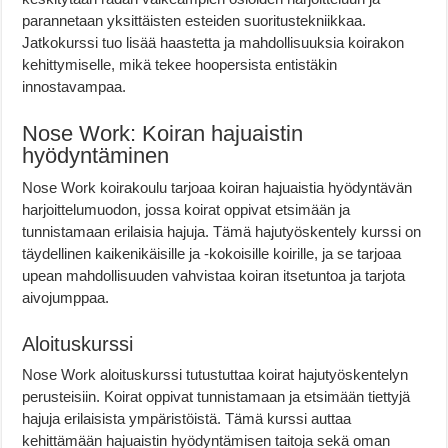
parannetaan yksittäisten esteiden suoritustekniikkaa.
Jatkokurssi tuo lisää haastetta ja mahdollisuuksia koirakon
kehittymiselle, mikä tekee hoopersista entistäkin
innostavampaa.
Nose Work: Koiran hajuaistin
hyödyntäminen
Nose Work koirakoulu tarjoaa koiran hajuaistia hyödyntävän
harjoittelumuodon, jossa koirat oppivat etsimään ja
tunnistamaan erilaisia hajuja. Tämä hajutyöskentely kurssi on
täydellinen kaikenikäisille ja -kokoisille koirille, ja se tarjoaa
upean mahdollisuuden vahvistaa koiran itsetuntoa ja tarjota
aivojumppaa.
Aloituskurssi
Nose Work aloituskurssi tutustuttaa koirat hajutyöskentelyn
perusteisiin. Koirat oppivat tunnistamaan ja etsimään tiettyjä
hajuja erilaisista ympäristöistä. Tämä kurssi auttaa
kehittämään hajuaistin hyödyntämisen taitoja sekä oman