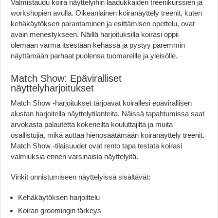
Valmistaudu koira näyttelyihin laadukkaiden treenikurssien ja
workshopien avulla. Oikeanlainen koiranäyttely treenit, kuten
kehäkäytöksen parantaminen ja esittämisen opettelu, ovat
avain menestykseen. Näillä harjoituksilla koirasi oppii
olemaan varma itsestään kehässä ja pystyy paremmin
näyttämään parhaat puolensa tuomareille ja yleisölle.
Match Show: Epäviralliset
näyttelyharjoitukset
Match Show -harjoitukset tarjoavat koirallesi epävirallisen
alustan harjoitella näyttelytilanteita. Näissä tapahtumissa saat
arvokasta palautetta kokeneilta kouluttajilta ja muita
osallistujia, mikä auttaa hienosäätämään koiranäyttely treenit.
Match Show -tilaisuudet ovat rento tapa testata koirasi
valmiuksia ennen varsinaisia näyttelyitä.
Vinkit onnistumiseen näyttelyissä sisältävät:
Kehäkäytöksen harjoittelu
Koiran groomingin tärkeys