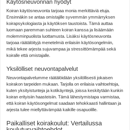
Käytösneuvonnan hyödyt
Koiran käytösneuvonta tarjoaa monia merkittäviä etuja.
Ensinnäkin se antaa omistajille syvemmän ymmärryksen
koirapsykologiasta ja käytöksen taustoista. Tämä auttaa
luomaan paremman suhteen koiran kanssa ja lisäämään
molemminpuolista luottamusta. Lisäksi käytösneuvonta
tarjoaa räätälöityjä menetelmiä erilaisiin käytösongelmiin,
mikä tekee arjesta sujuvampaa ja stressittömämpää sekä
koiralle että omistajalle.
Yksilölliset neuvontapalvelut
Neuvontapalvelumme räätälöidään yksilöllisesti jokaisen
koirakon tarpeiden mukaan. Tarjolla on erilaisia vaihtoehtoja,
kuten yksityistunteja ja kotikäyntejä, joissa keskitytään kunkin
koiran erityisiin haasteisiin. Tämä lähestymistapa varmistaa,
että koiran käytösongelmat saadaan tehokkaasti hallintaan ja
arjesta tulee miellyttävämpää kaikille osapuolille.
Paikalliset koirakoulut: Vertailussa
koulutusvaihtoehdot