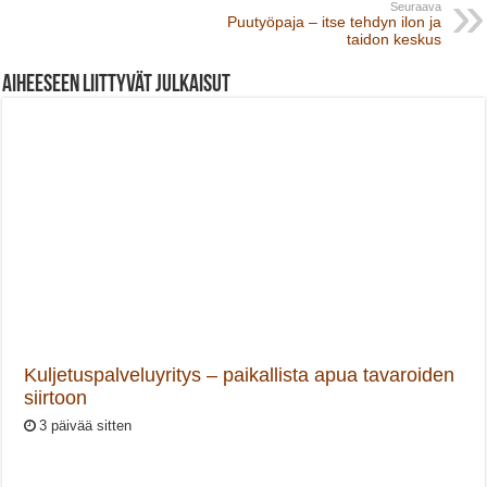
Seuraava
Puutyöpaja – itse tehdyn ilon ja
taidon keskus
Aiheeseen liittyvät julkaisut
Kuljetuspalveluyritys – paikallista apua tavaroiden
siirtoon
3 päivää sitten