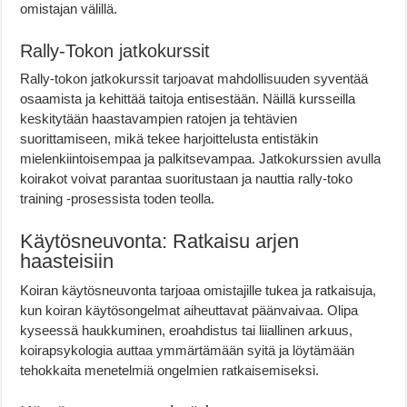
omistajan välillä.
Rally-Tokon jatkokurssit
Rally-tokon jatkokurssit tarjoavat mahdollisuuden syventää
osaamista ja kehittää taitoja entisestään. Näillä kursseilla
keskitytään haastavampien ratojen ja tehtävien
suorittamiseen, mikä tekee harjoittelusta entistäkin
mielenkiintoisempaa ja palkitsevampaa. Jatkokurssien avulla
koirakot voivat parantaa suoritustaan ja nauttia rally-toko
training -prosessista toden teolla.
Käytösneuvonta: Ratkaisu arjen
haasteisiin
Koiran käytösneuvonta tarjoaa omistajille tukea ja ratkaisuja,
kun koiran käytösongelmat aiheuttavat päänvaivaa. Olipa
kyseessä haukkuminen, eroahdistus tai liiallinen arkuus,
koirapsykologia auttaa ymmärtämään syitä ja löytämään
tehokkaita menetelmiä ongelmien ratkaisemiseksi.