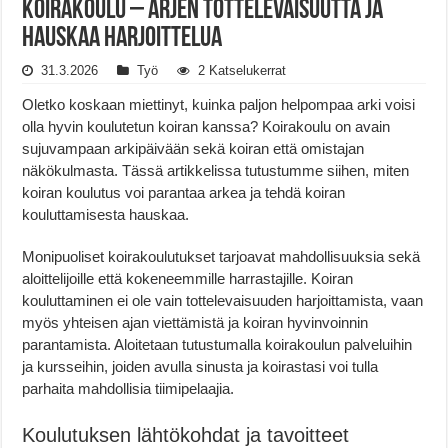
Koirakoulu – arjen tottelevaisuutta ja
hauskaa harjoittelua
31.3.2026
Työ
2 Katselukerrat
Oletko koskaan miettinyt, kuinka paljon helpompaa arki voisi
olla hyvin koulutetun koiran kanssa? Koirakoulu on avain
sujuvampaan arkipäivään sekä koiran että omistajan
näkökulmasta. Tässä artikkelissa tutustumme siihen, miten
koiran koulutus voi parantaa arkea ja tehdä koiran
kouluttamisesta hauskaa.
Monipuoliset koirakoulutukset tarjoavat mahdollisuuksia sekä
aloittelijoille että kokeneemmille harrastajille. Koiran
kouluttaminen ei ole vain tottelevaisuuden harjoittamista, vaan
myös yhteisen ajan viettämistä ja koiran hyvinvoinnin
parantamista. Aloitetaan tutustumalla koirakoulun palveluihin
ja kursseihin, joiden avulla sinusta ja koirastasi voi tulla
parhaita mahdollisia tiimipelaajia.
Koulutuksen lähtökohdat ja tavoitteet