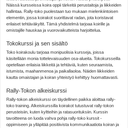
Näissä kursseissa koira oppii tärkeitä perustaitoja ja liikkeiden
hallintaa. Rally-toko puolestaan tuo mukaan mielenkiintoisen
elementin, jossa koirakot suorittavat radan, jota koristavat
erilaiset tehtäväkyltit. Tämä yhdistelmä tarjoaa koirille ja
omistajille hauskaa ja vuorovaikutteista harjoittelua.
Tokokurssi ja sen sisältö
Toko koirakoulu tarjoaa monipuolisia kursseja, joissa
käsitellään monia tottelevaisuuden osa-alueita. Tokokursseilla
opetellaan erilaisia liikkeitä ja tehtäviä, kuten seuraamista,
istumista, maahanmenoa ja paikallaoloa. Näiden liikkeiden
kautta omaistajan ja koiran yhteistyö kehittyy huomattavasti.
Rally-Tokon alkeiskurssi
Rally-tokon alkeiskurssi on täydellinen paikka aloittaa rally-
toko training. Alkeiskurssilla koirakot tutustuvat rally-tokon
perusteisiin, kuten kyltteihin ja ratasuorituksiin. Kurssin
tavoitteena on luoda vahva pohja rally-toko kurssit -
oppimiseen ja ylläpitää positiivista kommunikaatiota koiran ja