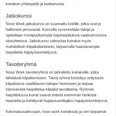
koirakon yhteispeliä ja luottamusta.
Jatkokurssi
Nose Work jatkokurssi on suunnattu koirille, jotka ovat jo
hallinneet perusasiat. Kurssilla syvennetään taitoja ja
opetellaan monipuolisempia hajuharjoituksia vaativammissa
olosuhteissa. Jatkokurssi valmistaa koirakot myös
mahdollisiin kilpailutilanteisiin, tarjoamalla haastavampia
harjoitteita hajutyöskentelyssä.
Tavoiteryhmä
Nose Work tavoiteryhmä on tarkoitettu koirakoille, jotka
tähtäävät kilpailemiseen. Tämä ryhmä keskittyy erityisesti
kilpailuissa vaadittavien taitojen hiomiseen ja tarjoaa
intensiivistä harjoittelua kilpailut tavoitteena. Ryhmän
harjoittelussa koirat saavat entistä enemmän henkistä
haastetta ja kehittyvät huippusuorittajiksi hajutyöskentelyssä.
Kokonaisuudessaan, nose work koirakoulu ja sen tarjoamat