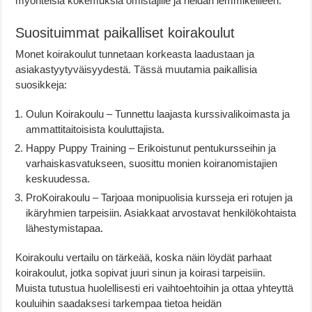
myönteisiä kokemuksia omistajille ja heidän lemmikeilleen.
Suosituimmat paikalliset koirakoulut
Monet koirakoulut tunnetaan korkeasta laadustaan ja
asiakastyytyväisyydestä. Tässä muutamia paikallisia
suosikkeja:
Oulun Koirakoulu – Tunnettu laajasta kurssivalikoimasta ja
ammattitaitoisista kouluttajista.
Happy Puppy Training – Erikoistunut pentukursseihin ja
varhaiskasvatukseen, suosittu monien koiranomistajien
keskuudessa.
ProKoirakoulu – Tarjoaa monipuolisia kursseja eri rotujen ja
ikäryhmien tarpeisiin. Asiakkaat arvostavat henkilökohtaista
lähestymistapaa.
Koirakoulu vertailu on tärkeää, koska näin löydät parhaat
koirakoulut, jotka sopivat juuri sinun ja koirasi tarpeisiin.
Muista tutustua huolellisesti eri vaihtoehtoihin ja ottaa yhteyttä
kouluihin saadaksesi tarkempaa tietoa heidän