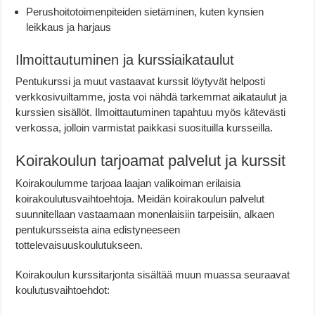
Perushoitotoimenpiteiden sietäminen, kuten kynsien
leikkaus ja harjaus
Ilmoittautuminen ja kurssiaikataulut
Pentukurssi ja muut vastaavat kurssit löytyvät helposti
verkkosivuiltamme, josta voi nähdä tarkemmat aikataulut ja
kurssien sisällöt. Ilmoittautuminen tapahtuu myös kätevästi
verkossa, jolloin varmistat paikkasi suosituilla kursseilla.
Koirakoulun tarjoamat palvelut ja kurssit
Koirakoulumme tarjoaa laajan valikoiman erilaisia
koirakoulutusvaihtoehtoja. Meidän koirakoulun palvelut
suunnitellaan vastaamaan monenlaisiin tarpeisiin, alkaen
pentukursseista aina edistyneeseen
tottelevaisuuskoulutukseen.
Koirakoulun kurssitarjonta sisältää muun muassa seuraavat
koulutusvaihtoehdot: