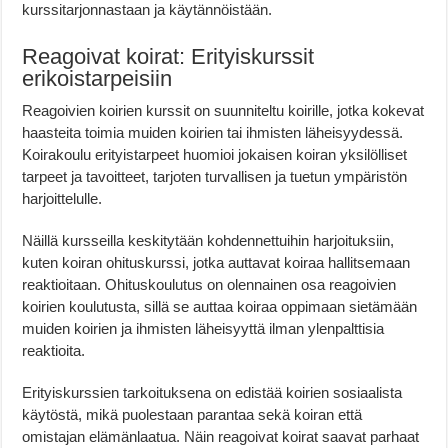
kurssitarjonnastaan ja käytännöistään.
Reagoivat koirat: Erityiskurssit
erikoistarpeisiin
Reagoivien koirien kurssit on suunniteltu koirille, jotka kokevat
haasteita toimia muiden koirien tai ihmisten läheisyydessä.
Koirakoulu erityistarpeet huomioi jokaisen koiran yksilölliset
tarpeet ja tavoitteet, tarjoten turvallisen ja tuetun ympäristön
harjoittelulle.
Näillä kursseilla keskitytään kohdennettuihin harjoituksiin,
kuten koiran ohituskurssi, jotka auttavat koiraa hallitsemaan
reaktioitaan. Ohituskoulutus on olennainen osa reagoivien
koirien koulutusta, sillä se auttaa koiraa oppimaan sietämään
muiden koirien ja ihmisten läheisyyttä ilman ylenpalttisia
reaktioita.
Erityiskurssien tarkoituksena on edistää koirien sosiaalista
käytöstä, mikä puolestaan parantaa sekä koiran että
omistajan elämänlaatua. Näin reagoivat koirat saavat parhaat