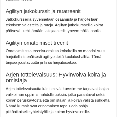
Agilityn jatkokurssit ja ratatreenit
Jatkokursseilla syvennetään osaamista ja harjoitellaan
teknisempiä esteitä ja ratoja. Agilityn jatkokursseilla koirat
pääsevät kehittämään taitojaan edistyneemmällä tasolla.
Agilityn omatoimiset treenit
Omatoimisissa treenivuoroissa koirakoilla on mahdollisuus
harjoitella itsenäisesti agilityesteitä koulutushallilla. Tämä
tarjoaa joustavuutta ja lisää harjoitusaikaa.
Arjen tottelevaisuus: Hyvinvoiva koira ja
omistaja
Arjen tottelevaisuutta käsittelevät kurssimme tarjoavat laajan
valikoiman oppimismahdollisuuksia, jotka parantavat sekä
koiran peruskäytöstä että omistajan ja koiran välistä suhdetta.
Nämä kurssit ovat erinomainen tapa luoda pohja
pitkäaikaiselle yhteistyölle ja koiran hyvinvoinnille.