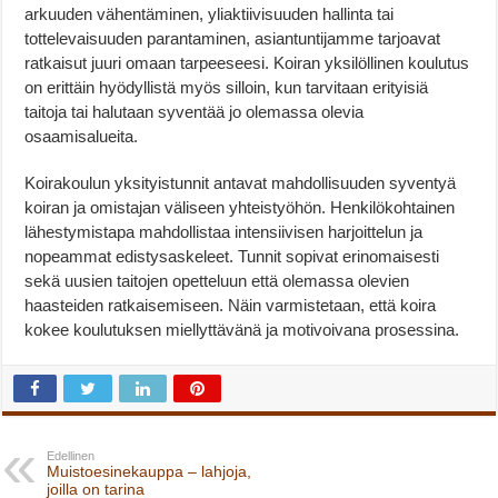
arkuuden vähentäminen, yliaktiivisuuden hallinta tai
tottelevaisuuden parantaminen, asiantuntijamme tarjoavat
ratkaisut juuri omaan tarpeeseesi. Koiran yksilöllinen koulutus
on erittäin hyödyllistä myös silloin, kun tarvitaan erityisiä
taitoja tai halutaan syventää jo olemassa olevia
osaamisalueita.
Koirakoulun yksityistunnit antavat mahdollisuuden syventyä
koiran ja omistajan väliseen yhteistyöhön. Henkilökohtainen
lähestymistapa mahdollistaa intensiivisen harjoittelun ja
nopeammat edistysaskeleet. Tunnit sopivat erinomaisesti
sekä uusien taitojen opetteluun että olemassa olevien
haasteiden ratkaisemiseen. Näin varmistetaan, että koira
kokee koulutuksen miellyttävänä ja motivoivana prosessina.
Edellinen
Muistoesinekauppa – lahjoja,
joilla on tarina