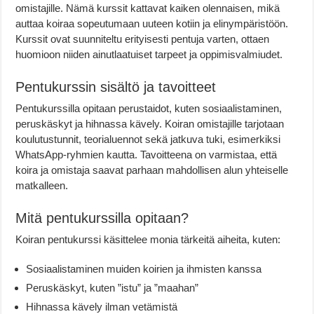
omistajille. Nämä kurssit kattavat kaiken olennaisen, mikä
auttaa koiraa sopeutumaan uuteen kotiin ja elinympäristöön.
Kurssit ovat suunniteltu erityisesti pentuja varten, ottaen
huomioon niiden ainutlaatuiset tarpeet ja oppimisvalmiudet.
Pentukurssin sisältö ja tavoitteet
Pentukurssilla opitaan perustaidot, kuten sosiaalistaminen,
peruskäskyt ja hihnassa kävely. Koiran omistajille tarjotaan
koulutustunnit, teorialuennot sekä jatkuva tuki, esimerkiksi
WhatsApp-ryhmien kautta. Tavoitteena on varmistaa, että
koira ja omistaja saavat parhaan mahdollisen alun yhteiselle
matkalleen.
Mitä pentukurssilla opitaan?
Koiran pentukurssi käsittelee monia tärkeitä aiheita, kuten:
Sosiaalistaminen muiden koirien ja ihmisten kanssa
Peruskäskyt, kuten ”istu” ja ”maahan”
Hihnassa kävely ilman vetämistä