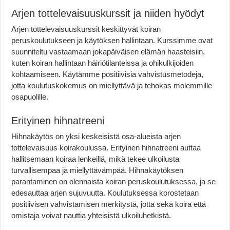
Arjen tottelevaisuuskurssit ja niiden hyödyt
Arjen tottelevaisuuskurssit keskittyvät koiran
peruskoulutukseen ja käytöksen hallintaan. Kurssimme ovat
suunniteltu vastaamaan jokapäiväisen elämän haasteisiin,
kuten koiran hallintaan häiriötilanteissa ja ohikulkijoiden
kohtaamiseen. Käytämme positiivisia vahvistusmetodeja,
jotta koulutuskokemus on miellyttävä ja tehokas molemmille
osapuolille.
Erityinen hihnatreeni
Hihnakäytös on yksi keskeisistä osa-alueista arjen
tottelevaisuus koirakoulussa. Erityinen hihnatreeni auttaa
hallitsemaan koiraa lenkeillä, mikä tekee ulkoilusta
turvallisempaa ja miellyttävämpää. Hihnakäytöksen
parantaminen on olennaista koiran peruskoulutuksessa, ja se
edesauttaa arjen sujuvuutta. Koulutuksessa korostetaan
positiivisen vahvistamisen merkitystä, jotta sekä koira että
omistaja voivat nauttia yhteisistä ulkoiluhetkistä.