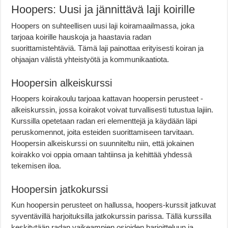
Hoopers: Uusi ja jännittävä laji koirille
Hoopers on suhteellisen uusi laji koiramaailmassa, joka
tarjoaa koirille hauskoja ja haastavia radan
suorittamistehtäviä. Tämä laji painottaa erityisesti koiran ja
ohjaajan välistä yhteistyötä ja kommunikaatiota.
Hoopersin alkeiskurssi
Hoopers koirakoulu tarjoaa kattavan hoopersin perusteet -
alkeiskurssin, jossa koirakot voivat turvallisesti tutustua lajiin.
Kurssilla opetetaan radan eri elementtejä ja käydään läpi
peruskomennot, joita esteiden suorittamiseen tarvitaan.
Hoopersin alkeiskurssi on suunniteltu niin, että jokainen
koirakko voi oppia omaan tahtiinsa ja kehittää yhdessä
tekemisen iloa.
Hoopersin jatkokurssi
Kun hoopersin perusteet on hallussa, hoopers-kurssit jatkuvat
syventävillä harjoituksilla jatkokurssin parissa. Tällä kurssilla
keskitytään radan vaikeampien osioiden harjoitteluun ja