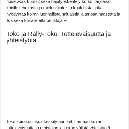
nose work kurssit sekä hajutyöskentely kurssi tarjoavat
koirille tehokasta ja mielenkiintoista koulutusta, joka
hyödyntää koiran luonnollista hajuaistia ja tarjoaa haastetta ja
iloa sekä koiralle että omistajalle.
Toko ja Rally-Toko: Tottelevaisuutta ja
yhteistyötä
Toko koirakoulussa keskitytään kehittämään koiran
tottelevaisuutta ja omistajan ja koiran välistä yhteistyötä.