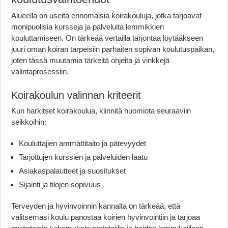
Alueella on useita erinomaisia koirakouluja, jotka tarjoavat
monipuolisia kursseja ja palveluita lemmikkien
kouluttamiseen. On tärkeää vertailla tarjontaa löytääkseen
juuri oman koiran tarpeisiin parhaiten sopivan koulutuspaikan,
joten tässä muutamia tärkeitä ohjeita ja vinkkejä
valintaprosessiin.
Koirakoulun valinnan kriteerit
Kun harkitset koirakoulua, kiinnitä huomiota seuraaviin
seikkoihin:
Kouluttajien ammattitaito ja pätevyydet
Tarjottujen kurssien ja palveluiden laatu
Asiakaspalautteet ja suositukset
Sijainti ja tilojen sopivuus
Terveyden ja hyvinvoinnin kannalta on tärkeää, että
valitsemasi koulu panostaa koirien hyvinvointiin ja tarjoaa