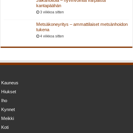
Jalkahoitola – hyvinvointia varpaista
kantapäähän
3 viikkoa sitten
Metsäkoneyritys – ammattilaiset metsänhoidon
tukena
4 viikkoa sitten
Kauneus
Hiukset
Iho
Kynnet
Meikki
Koti