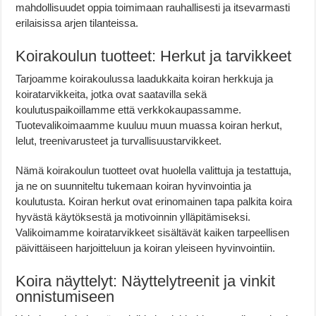
mahdollisuudet oppia toimimaan rauhallisesti ja itsevarmasti
erilaisissa arjen tilanteissa.
Koirakoulun tuotteet: Herkut ja tarvikkeet
Tarjoamme koirakoulussa laadukkaita koiran herkkuja ja
koiratarvikkeita, jotka ovat saatavilla sekä
koulutuspaikoillamme että verkkokaupassamme.
Tuotevalikoimaamme kuuluu muun muassa koiran herkut,
lelut, treenivarusteet ja turvallisuustarvikkeet.
Nämä koirakoulun tuotteet ovat huolella valittuja ja testattuja,
ja ne on suunniteltu tukemaan koiran hyvinvointia ja
koulutusta. Koiran herkut ovat erinomainen tapa palkita koira
hyvästä käytöksestä ja motivoinnin ylläpitämiseksi.
Valikoimamme koiratarvikkeet sisältävät kaiken tarpeellisen
päivittäiseen harjoitteluun ja koiran yleiseen hyvinvointiin.
Koira näyttelyt: Näyttelytreenit ja vinkit
onnistumiseen