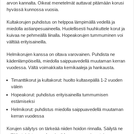
arvon kannalta. Oikeat menetelmät auttavat pitämään korusi
hyvässä kunnossa vuosia.
Kultakorujen puhdistus on helppoa lämpimällä vedellä ja
miedolla astianpesuaineella. Huolellisesti huuhkuttele korut ja
kuivaa ne pehmeällä liinalla. Hopeakorujen tummuminen voi
välttää erityisaineilla.
Helmikorujen kanssa on oltava varovainen. Puhdista ne
kädenlämpöisellä, miedolla saippuavedellä muutaman kerran
vuodessa. Vältä voimakkaita kemikaaleja ja hankausta.
Timanttikorut ja kultakorut: huolto kultasepällä 1-2 vuoden
välein
Hopeakorut: puhdistus erityisaineilla tummumisen
estämiseksi
Helmikorut: puhdistus miedolla saippuavedellä muutaman
kerran vuodessa
Korujen säilytys on tärkeää niiden hoidon rinnalla. Säilytä ne