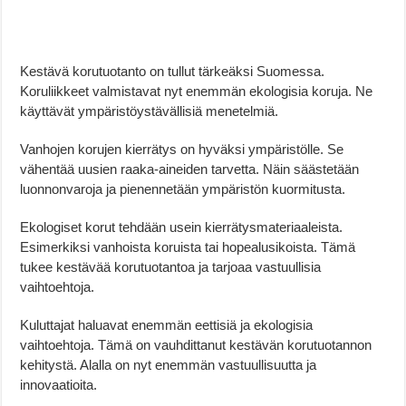
Kestävä korutuotanto on tullut tärkeäksi Suomessa.
Koruliikkeet valmistavat nyt enemmän ekologisia koruja. Ne
käyttävät ympäristöystävällisiä menetelmiä.
Vanhojen korujen kierrätys on hyväksi ympäristölle. Se
vähentää uusien raaka-aineiden tarvetta. Näin säästetään
luonnonvaroja ja pienennetään ympäristön kuormitusta.
Ekologiset korut tehdään usein kierrätysmateriaaleista.
Esimerkiksi vanhoista koruista tai hopealusikoista. Tämä
tukee kestävää korutuotantoa ja tarjoaa vastuullisia
vaihtoehtoja.
Kuluttajat haluavat enemmän eettisiä ja ekologisia
vaihtoehtoja. Tämä on vauhdittanut kestävän korutuotannon
kehitystä. Alalla on nyt enemmän vastuullisuutta ja
innovaatioita.