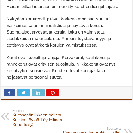
Heidän pitkä historiaan on merkitty korutrendien johtajuus.
Nykyään korutrendit pitävät korkeaa monipuolisuutta.
Valikoimassa on minimalistisia ja näyttäviä koruja.
Suomalaiset arvostavat koruja, jotka on valmistettu
laadukkaista materiaaleista. Ympäristöystävällisyys ja
eettisyys ovat tärkeitä korujen valmistuksessa.
Korut ovat suosittuja lahjoja. Korvakorut, kaulakorut ja
rannekorut ovat erityisen suosittuja. Nilkkakorut ovat nyt
kesätyylien suosiossa. Korut kertovat kantajasta ja
heijastavat persoonallisuutta.
Edellinen
Kultasepänliikkeen Valinta –
Kuinka Löytää Täydellinen
Koruntekijä
Seuraava
Kauneushoitolan Hoidot – Mitä