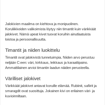
Jalokivien maailma on kiehtova ja monipuolinen.
Koruliikkeiden valikoimista löytyy niin timantit kuin värikkäät
jalokivet. Nämä upeat kivet tuovat koruihin ainutlaatuista
loistoa ja persoonallisuutta.
Timantit ja niiden luokittelu
Timantit ovat jalokivistä tunnetuimpia. Niiden arvo perustuu
neljään C:een: väri, kirkkaus, leikkaus ja karaattipaino.
Ammattilainen arvioi timantin laadun näiden perusteella.
Värilliset jalokivet
Värikkäät jalokivet antavat koruille elämää. Rubiinit, safiirit ja
smaragdit ovat suosittuja. Jokainen kivi on erilainen väri- ja
kuvioinniltaan.