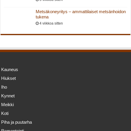
Metsäkoneyritys – ammattilaiset metsänhoidon
tukena
4 viikkoa sitten
Kauneus
Hiukset
Iho
Kynnet
Meikki
Koti
Piha ja puutarha
Remontointi