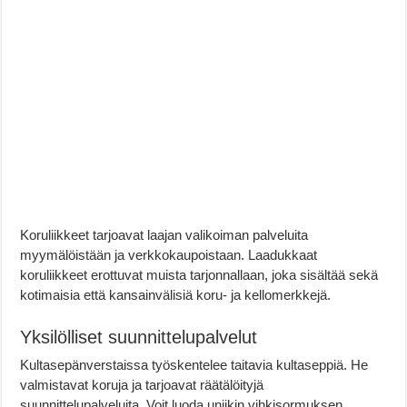
Koruliikkeet tarjoavat laajan valikoiman palveluita
myymälöistään ja verkkokaupoistaan. Laadukkaat
koruliikkeet erottuvat muista tarjonnallaan, joka sisältää sekä
kotimaisia että kansainvälisiä koru- ja kellomerkkejä.
Yksilölliset suunnittelupalvelut
Kultasepänverstaissa työskentelee taitavia kultaseppiä. He
valmistavat koruja ja tarjoavat räätälöityjä
suunnittelupalveluita. Voit luoda uniikin vihkisormuksen,