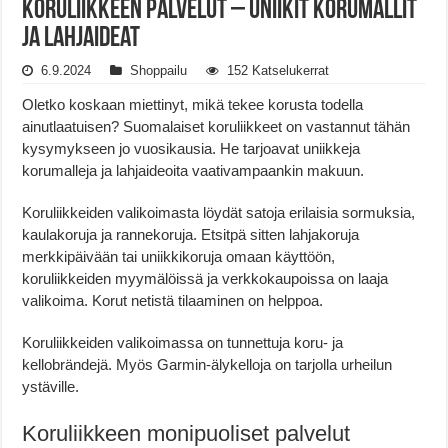
Koruliikkeen Palvelut – Uniikit Korumallit
ja Lahjaideat
6.9.2024
Shoppailu
152 Katselukerrat
Oletko koskaan miettinyt, mikä tekee korusta todella
ainutlaatuisen? Suomalaiset koruliikkeet on vastannut tähän
kysymykseen jo vuosikausia. He tarjoavat uniikkeja
korumalleja ja lahjaideoita vaativampaankin makuun.
Koruliikkeiden valikoimasta löydät satoja erilaisia sormuksia,
kaulakoruja ja rannekoruja. Etsitpä sitten lahjakoruja
merkkipäivään tai uniikkikoruja omaan käyttöön,
koruliikkeiden myymälöissä ja verkkokaupoissa on laaja
valikoima. Korut netistä tilaaminen on helppoa.
Koruliikkeiden valikoimassa on tunnettuja koru- ja
kellobrändejä. Myös Garmin-älykelloja on tarjolla urheilun
ystäville.
Koruliikkeen monipuoliset palvelut