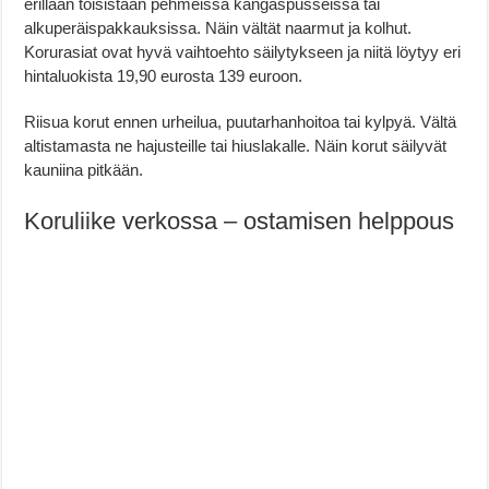
erillään toisistaan pehmeissä kangaspusseissa tai
alkuperäispakkauksissa. Näin vältät naarmut ja kolhut.
Korurasiat ovat hyvä vaihtoehto säilytykseen ja niitä löytyy eri
hintaluokista 19,90 eurosta 139 euroon.
Riisua korut ennen urheilua, puutarhanhoitoa tai kylpyä. Vältä
altistamasta ne hajusteille tai hiuslakalle. Näin korut säilyvät
kauniina pitkään.
Koruliike verkossa – ostamisen helppous