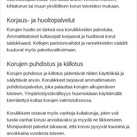
kihlakorun tai muun yksilöllisen korun toiveidesi mukaan.
Korjaus- ja huoltopalvelut
Korujen huolto on tärkeä osa koruliikkeiden palveluita.
Ammattitaitoiset kultasepät korjaavat ja huoltavat korut
taidokkaasti. Kellojen paristonvaihdot ja rannekkeiden säädöt
kuuluvat myös palveluvalikoimaan.
Korujen puhdistus ja kiillotus
Korujen puhdistus ja kiillotus pidentävät niiden käyttöikää ja
säilyttävät arvon. Koruliikkeet tarjoavat ammattimaisen
puhdistuspalvelun, joka palauttaa korujen alkuperäisen
loisteen. Ympäristöystävällisyys huomioidaan käyttämällä
kierrätettyä kultaa korujen valmistuksessa.
Koruliikkeet ostavat myös vanhoja kultakoruja, joten voit
tuoda vanhat korusi arvioitavaksi ja myydä ne liikkeeseen.
Monipuoliset palvelut takaavat, että korusi pysyvät kauniina ja
arvokkaina vuodesta toiseen.