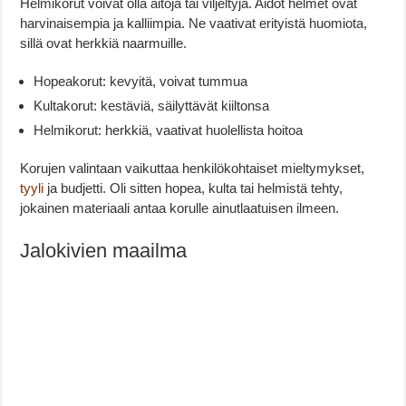
Helmikorut voivat olla aitoja tai viljeltyjä. Aidot helmet ovat
harvinaisempia ja kalliimpia. Ne vaativat erityistä huomiota,
sillä ovat herkkiä naarmuille.
Hopeakorut: kevyitä, voivat tummua
Kultakorut: kestäviä, säilyttävät kiiltonsa
Helmikorut: herkkiä, vaativat huolellista hoitoa
Korujen valintaan vaikuttaa henkilökohtaiset mieltymykset,
tyyli
ja budjetti. Oli sitten hopea, kulta tai helmistä tehty,
jokainen materiaali antaa korulle ainutlaatuisen ilmeen.
Jalokivien maailma