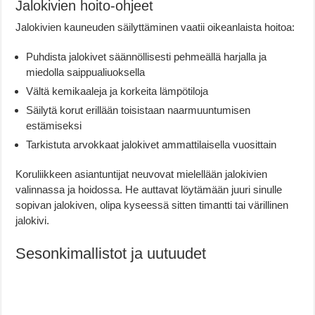
Jalokivien hoito-ohjeet
Jalokivien kauneuden säilyttäminen vaatii oikeanlaista hoitoa:
Puhdista jalokivet säännöllisesti pehmeällä harjalla ja
miedolla saippualiuoksella
Vältä kemikaaleja ja korkeita lämpötiloja
Säilytä korut erillään toisistaan naarmuuntumisen
estämiseksi
Tarkistuta arvokkaat jalokivet ammattilaisella vuosittain
Koruliikkeen asiantuntijat neuvovat mielellään jalokivien
valinnassa ja hoidossa. He auttavat löytämään juuri sinulle
sopivan jalokiven, olipa kyseessä sitten timantti tai värillinen
jalokivi.
Sesonkimallistot ja uutuudet