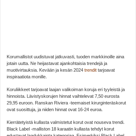
Korumallistot uudistuvat jatkuvasti, tuoden markkinoille aina
jotain uutta. Ne heijastavat ajankohtaisia trendejä ja
muotivirtauksia. Kevään ja kesän 2024
trendit
tarjoavat
inspiraatiota monille.
Koruliikkeet tarjoavat laajan valikoiman koruja eri tyyleistä ja
hinnoista. Lävistyskorujen hinnat vaihtelevat 7,50 eurosta
29,95 euroon. Ranskan Riviera -teemaiset kirurginteräskorut
ovat suosittuja, ja niiden hinnat ovat 16-24 euroa.
Kierrätetyistä kullasta valmistetut korut ovat nouseva trendi.
Black Label -malliston 18 karaatin kullasta tehdyt korut
edustavat laadukkainta kategoriaa. Esimerkiksi Black Label