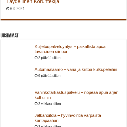
Täydellinen Koruntekijä
6.9.2024
Uusimmat
Kuljetuspalveluyritys – paikallista apua
tavaroiden siirtoon
2 päivää sitten
Automaalaamo – väriä ja kiiltoa kulkupeleihin
6 päivää sitten
Vahinkotarkastuspalvelu – nopeaa apua arjen
kolhuihin
2 viikkoa sitten
Jalkahoitola – hyvinvointia varpaista
kantapäähän
3 viikkoa sitten