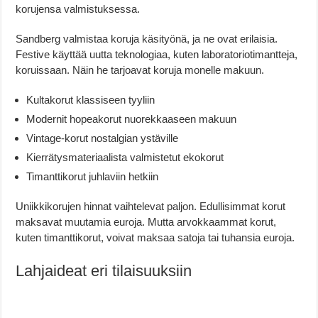
korujensa valmistuksessa.
Sandberg valmistaa koruja käsityönä, ja ne ovat erilaisia.
Festive käyttää uutta teknologiaa, kuten laboratoriotimantteja,
koruissaan. Näin he tarjoavat koruja monelle makuun.
Kultakorut klassiseen tyyliin
Modernit hopeakorut nuorekkaaseen makuun
Vintage-korut nostalgian ystäville
Kierrätysmateriaalista valmistetut ekokorut
Timanttikorut juhlaviin hetkiin
Uniikkikorujen hinnat vaihtelevat paljon. Edullisimmat korut
maksavat muutamia euroja. Mutta arvokkaammat korut,
kuten timanttikorut, voivat maksaa satoja tai tuhansia euroja.
Lahjaideat eri tilaisuuksiin