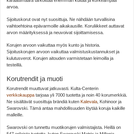
karaattimäärä tarkoittaa enemmän kultaa ja korkeampaa
arvoa.
Sijoituskorut ovat nyt suosittuja. Ne nähdään turvallisina
vaihtoehtoina epävarmoille aikakausille. Koruliikkeet auttavat
arvon määrityksessä ja neuvoivat sijoittamisessa.
Korujen arvoon vaikuttaa myös kunto ja historia.
Sijoituskorujen arvoon vaikuttaa valmistuskustannukset ja
kulutusverot. Korujen aitouden varmistetaan leimoilla ja
testeillä.
Korutrendit ja muoti
Korutrendit muuttuvat jatkuvasti. Kulta-Centerin
verkkokauppa
tarjoaa yli 7000 tuotetta ja noin 40 korumerkkiä.
Ne sisältävät suosittuja brändiä kuten
Kalevala
, Kohinoor ja
Swarovski. Tämä antaa mahdollisuuden löytää koruja kaikille
malleille.
Swarovski on tunnettu muotikorujen valmistajista. Heillä on
547 erilaista tuotetta, kuten Swarovski Matrix ja Millenia.