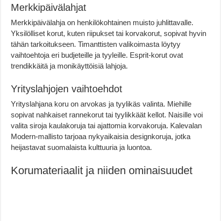
Merkkipäivälahjat
Merkkipäivälahja on henkilökohtainen muisto juhlittavalle.
Yksilölliset korut, kuten riipukset tai korvakorut, sopivat hyvin
tähän tarkoitukseen. Timanttisten valikoimasta löytyy
vaihtoehtoja eri budjeteille ja tyyleille. Esprit-korut ovat
trendikkäitä ja monikäyttöisiä lahjoja.
Yrityslahjojen vaihtoehdot
Yrityslahjana koru on arvokas ja tyylikäs valinta. Miehille
sopivat nahkaiset rannekorut tai tyylikkäät kellot. Naisille voi
valita siroja kaulakoruja tai ajattomia korvakoruja. Kalevalan
Modern-mallisto tarjoaa nykyaikaisia designkoruja, jotka
heijastavat suomalaista kulttuuria ja luontoa.
Korumateriaalit ja niiden ominaisuudet