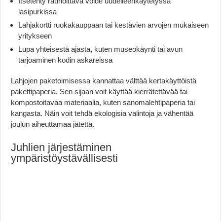
Itsetehty rauhoittava voide uudelleenkäytetyssä
lasipurkissa
Lahjakortti ruokakauppaan tai kestävien arvojen mukaiseen
yritykseen
Lupa yhteisestä ajasta, kuten museokäynti tai avun
tarjoaminen kodin askareissa
Lahjojen paketoimisessa kannattaa välttää kertakäyttöistä
pakettipaperia. Sen sijaan voit käyttää kierrätettävää tai
kompostoitavaa materiaalia, kuten sanomalehtipaperia tai
kangasta. Näin voit tehdä ekologisia valintoja ja vähentää
joulun aiheuttamaa jätettä.
Juhlien järjestäminen
ympäristöystävällisesti