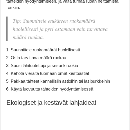
tähteiden hyödyntämiseen, ja vältä turhaa ruoan heittämistä
roskiin.
Tip: Suunnittele etukäteen ruokamäärä
huolellisesti ja pyri ostamaan vain tarvittava
määrä ruokaa.
Suunnittele ruokamäärät huolellisesti
Osta tarvittava määrä ruokaa
Suosi lähituotettuja ja sesonkiruokia
Kehota vieraita tuomaan omat kestoastiat
Pakkaa tähteet kannellisiin astioihin tai lasipurkkeihin
Käytä luovuutta tähteiden hyödyntämisessä
Ekologiset ja kestävät lahjaideat