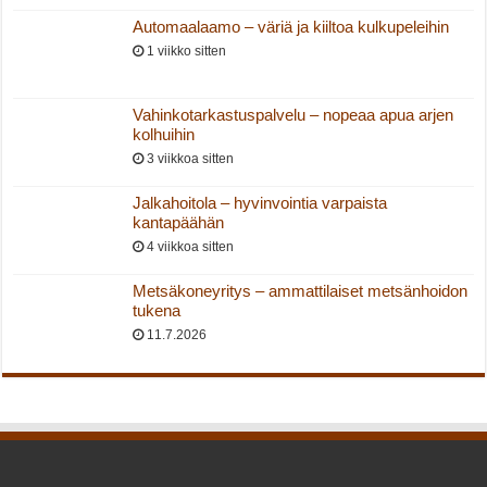
Automaalaamo – väriä ja kiiltoa kulkupeleihin
1 viikko sitten
Vahinkotarkastuspalvelu – nopeaa apua arjen
kolhuihin
3 viikkoa sitten
Jalkahoitola – hyvinvointia varpaista
kantapäähän
4 viikkoa sitten
Metsäkoneyritys – ammattilaiset metsänhoidon
tukena
11.7.2026