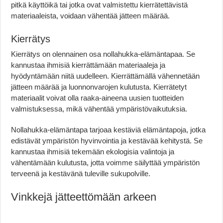
pitkä käyttöikä tai jotka ovat valmistettu kierrätettävistä
materiaaleista, voidaan vähentää jätteen määrää.
Kierrätys
Kierrätys on olennainen osa nollahukka-elämäntapaa. Se
kannustaa ihmisiä kierrättämään materiaaleja ja
hyödyntämään niitä uudelleen. Kierrättämällä vähennetään
jätteen määrää ja luonnonvarojen kulutusta. Kierrätetyt
materiaalit voivat olla raaka-aineena uusien tuotteiden
valmistuksessa, mikä vähentää ympäristövaikutuksia.
Nollahukka-elämäntapa tarjoaa kestäviä elämäntapoja, jotka
edistävät ympäristön hyvinvointia ja kestävää kehitystä. Se
kannustaa ihmisiä tekemään ekologisia valintoja ja
vähentämään kulutusta, jotta voimme säilyttää ympäristön
terveenä ja kestävänä tuleville sukupolville.
Vinkkejä jätteettömään arkeen