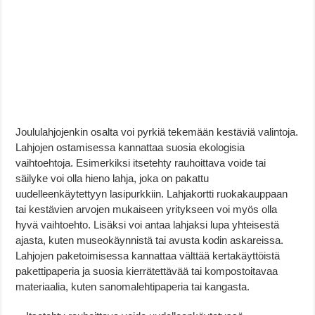
Joululahjojenkin osalta voi pyrkiä tekemään kestäviä valintoja.
Lahjojen ostamisessa kannattaa suosia ekologisia
vaihtoehtoja. Esimerkiksi itsetehty rauhoittava voide tai
säilyke voi olla hieno lahja, joka on pakattu
uudelleenkäytettyyn lasipurkkiin. Lahjakortti ruokakauppaan
tai kestävien arvojen mukaiseen yritykseen voi myös olla
hyvä vaihtoehto. Lisäksi voi antaa lahjaksi lupa yhteisestä
ajasta, kuten museokäynnistä tai avusta kodin askareissa.
Lahjojen paketoimisessa kannattaa välttää kertakäyttöistä
pakettipaperia ja suosia kierrätettävää tai kompostoitavaa
materiaalia, kuten sanomalehtipaperia tai kangasta.