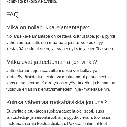
kehitystä pitkällä aikavälillä.
FAQ
Mikä on nollahukka-elämäntapa?
Nollahukka-elämäntapa on kestävä kulutustapa, joka pyrkii
vähentämään jätteiden määrää arjessa. Se keskittyy
kestävään kulutukseen, jätevähennyksiin ja kierrätykseen.
Mitkä ovat jätteettömän arjen vinkit?
Jätteettömän arjen saavuttamiseksi voi kieltäytyä
kertakäyttöisistä tuotteista, valmistaa omat pesuaineet ja
suosia irtotavaraa. Kierrätys on myös tärkeää, ja kannattaa
tutustua erilaisiin kierrätysmenetelmiin ja -materiaaleihin.
Kuinka vähentää ruokahävikkiä jouluna?
Suunnittele etukäteen ruokamäärät huolellisesti, suosi
lähituotettuja ja sesonkiruokia, ja pyydä vieraita tuomaan
mukanaan omia kestoastioitaan. Pakkaa joulun tähteet