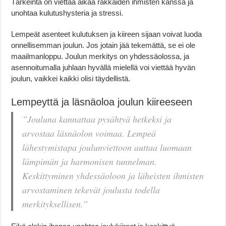
Tärkeintä on viettää aikaa rakkaiden ihmisten kanssa ja
unohtaa kulutushysteria ja stressi.
Lempeät asenteet kulutuksen ja kiireen sijaan voivat luoda
onnellisemman joulun. Jos jotain jää tekemättä, se ei ole
maailmanloppu. Joulun merkitys on yhdessäolossa, ja
asennoitumalla juhlaan hyvällä mielellä voi viettää hyvän
joulun, vaikkei kaikki olisi täydellistä.
Lempeyttä ja läsnäoloa joulun kiireeseen
”Jouluna kannattaa pysähtyä hetkeksi ja
arvostaa läsnäolon voimaa. Lempeä
lähestymistapa joulunviettoon auttaa luomaan
lämpimän ja harmonisen tunnelman.
Keskittyminen yhdessäoloon ja läheisten ihmisten
arvostaminen tekevät joulusta todella
merkityksellisen.”