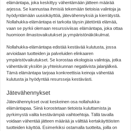
elämäntapa, joka keskittyy vähentämään jätteen määrää
arjessa. Se kannustaa ihmisiä tekemään tietoisia valintoja ja
hyödyntämään uusiokäyttöä, jätevähennyksiä ja kierrätystä.
Nollahukka-elämäntapa ei tarkoita täysin jätetöntä elämää,
vaan se pyrkii olemaan resurssiviisas elämäntapa, joka ottaa
huomioon ilmastovaikutukset ja ympäristönäkökulmat.
Nollahukka-elämäntapa edistää kestävää kulutusta, jossa
arvioidaan tuotteiden ja palveluiden elinkaaren
ympäristövaikutukset. Se korostaa ekologisia valintoja, jotka
vähentävät yksilön ja yhteiskunnan negatiivista jalanjälkeä.
Tämä elämäntapa tarjoaa konkreettisia keinoja vähentää
kulutusta ja hyödyntää resursseja kestävästi.
Jätevähennykset
Jätevähennykset ovat keskeinen osa nollahukka-
elämäntapaa. Siinä korostetaan tietoista kuluttamista ja
pyrkimystä valita kestävämpiä vaihtoehtoja. Tällä tavalla
voidaan vähentää jätteen määrää ja välttää kertakäyttöisten
tuotteiden käyttöä. Esimerkiksi ostamalla tuotteita, joilla on