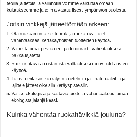
teoilla ja tietoisilla valinnoilla voimme vaikuttaa omaan
kulutukseemme ja toimia vastuullisesti ympäristön puolesta.
Joitain vinkkejä jätteettömään arkeen:
Ota mukaan oma kestomuki ja ruokailuvälineet
vähentääksesi kertakäyttöisten tuotteiden käyttöä.
Valmista omat pesuaineet ja deodorantit vähentääksesi
pakkausjätettä.
Suosi irtotavaran ostamista välttääksesi muovipakkausten
käyttöä.
Tutustu erilaisiin kierrätysmenetelmiin ja -materiaaleihin ja
lajittele jätteet oikeisiin keräyspisteisiin.
Valitse ekologisia ja kestäviä tuotteita vähentääksesi omaa
ekologista jalanjälkeäsi.
Kuinka vähentää ruokahävikkiä jouluna?