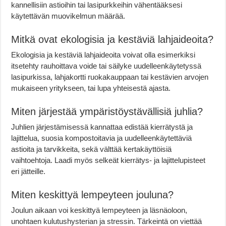
kannellisiin astioihin tai lasipurkkeihin vähentääksesi
käytettävän muovikelmun määrää.
Mitkä ovat ekologisia ja kestäviä lahjaideoita?
Ekologisia ja kestäviä lahjaideoita voivat olla esimerkiksi
itsetehty rauhoittava voide tai säilyke uudelleenkäytetyssä
lasipurkissa, lahjakortti ruokakauppaan tai kestävien arvojen
mukaiseen yritykseen, tai lupa yhteisestä ajasta.
Miten järjestää ympäristöystävällisiä juhlia?
Juhlien järjestämisessä kannattaa edistää kierrätystä ja
lajittelua, suosia kompostoitavia ja uudelleenkäytettäviä
astioita ja tarvikkeita, sekä välttää kertakäyttöisiä
vaihtoehtoja. Laadi myös selkeät kierrätys- ja lajittelupisteet
eri jätteille.
Miten keskittyä lempeyteen jouluna?
Joulun aikaan voi keskittyä lempeyteen ja läsnäoloon,
unohtaen kulutushysterian ja stressin. Tärkeintä on viettää