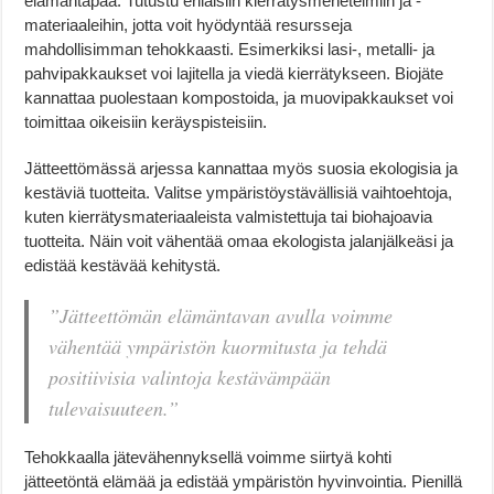
elämäntapaa. Tutustu erilaisiin kierrätysmenetelmiin ja -
materiaaleihin, jotta voit hyödyntää resursseja
mahdollisimman tehokkaasti. Esimerkiksi lasi-, metalli- ja
pahvipakkaukset voi lajitella ja viedä kierrätykseen. Biojäte
kannattaa puolestaan kompostoida, ja muovipakkaukset voi
toimittaa oikeisiin keräyspisteisiin.
Jätteettömässä arjessa kannattaa myös suosia ekologisia ja
kestäviä tuotteita. Valitse ympäristöystävällisiä vaihtoehtoja,
kuten kierrätysmateriaaleista valmistettuja tai biohajoavia
tuotteita. Näin voit vähentää omaa ekologista jalanjälkeäsi ja
edistää kestävää kehitystä.
”Jätteettömän elämäntavan avulla voimme
vähentää ympäristön kuormitusta ja tehdä
positiivisia valintoja kestävämpään
tulevaisuuteen.”
Tehokkaalla jätevähennyksellä voimme siirtyä kohti
jätteetöntä elämää ja edistää ympäristön hyvinvointia. Pienillä