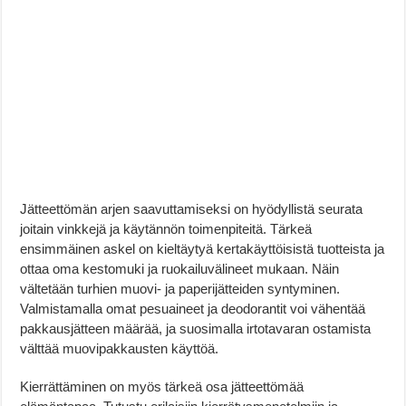
Jätteettömän arjen saavuttamiseksi on hyödyllistä seurata
joitain vinkkejä ja käytännön toimenpiteitä. Tärkeä
ensimmäinen askel on kieltäytyä kertakäyttöisistä tuotteista ja
ottaa oma kestomuki ja ruokailuvälineet mukaan. Näin
vältetään turhien muovi- ja paperijätteiden syntyminen.
Valmistamalla omat pesuaineet ja deodorantit voi vähentää
pakkausjätteen määrää, ja suosimalla irtotavaran ostamista
välttää muovipakkausten käyttöä.
Kierrättäminen on myös tärkeä osa jätteettömää