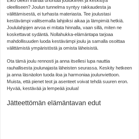
Eikö olekin ihanaa unohtaa joulukiireet ja keskittyä
oleelliseen? Joulun tunnelma syntyy rakkaudesta ja
välittämisestä, ei turhasta materiasta. Tee joulustasi
kestävämpi valitsemalla lahjoiksi aikaa ja lämpimiä hetkiä.
Joululahjojen arvoa ei mitata hinnalla, vaan sillä, miten ne
koskettavat sydäntä. Nollahukka-elämäntapa tarjoaa
mahdollisuuden luoda kestävämpi joulu ja samalla osoittaa
välittämistä ympäristöstä ja omista läheisistä.
Ota tämä joulu rennosti ja anna itsellesi lupa nauttia
rauhallisesta joulunajasta läheisten seurassa. Keskity hetkeen
ja anna läsnäolon tuoda iloa ja harmoniaa joulunviettoon.
Muista, että pienet teot ja asenteet voivat tehdä suuren eron.
Hyvää, kestävää ja lempeää joulua!
Jätteettömän elämäntavan edut