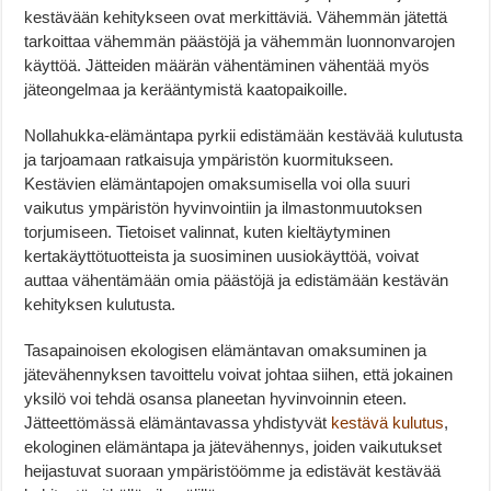
kestävään kehitykseen ovat merkittäviä. Vähemmän jätettä
tarkoittaa vähemmän päästöjä ja vähemmän luonnonvarojen
käyttöä. Jätteiden määrän vähentäminen vähentää myös
jäteongelmaa ja kerääntymistä kaatopaikoille.
Nollahukka-elämäntapa pyrkii edistämään kestävää kulutusta
ja tarjoamaan ratkaisuja ympäristön kuormitukseen.
Kestävien elämäntapojen omaksumisella voi olla suuri
vaikutus ympäristön hyvinvointiin ja ilmastonmuutoksen
torjumiseen. Tietoiset valinnat, kuten kieltäytyminen
kertakäyttötuotteista ja suosiminen uusiokäyttöä, voivat
auttaa vähentämään omia päästöjä ja edistämään kestävän
kehityksen kulutusta.
Tasapainoisen ekologisen elämäntavan omaksuminen ja
jätevähennyksen tavoittelu voivat johtaa siihen, että jokainen
yksilö voi tehdä osansa planeetan hyvinvoinnin eteen.
Jätteettömässä elämäntavassa yhdistyvät
kestävä kulutus
,
ekologinen elämäntapa ja jätevähennys, joiden vaikutukset
heijastuvat suoraan ympäristöömme ja edistävät kestävää