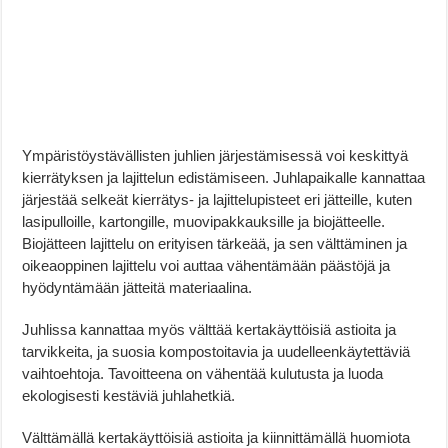
Ympäristöystävällisten juhlien järjestämisessä voi keskittyä
kierrätyksen ja lajittelun edistämiseen. Juhlapaikalle kannattaa
järjestää selkeät kierrätys- ja lajittelupisteet eri jätteille, kuten
lasipulloille, kartongille, muovipakkauksille ja biojätteelle.
Biojätteen lajittelu on erityisen tärkeää, ja sen välttäminen ja
oikeaoppinen lajittelu voi auttaa vähentämään päästöjä ja
hyödyntämään jätteitä materiaalina.
Juhlissa kannattaa myös välttää kertakäyttöisiä astioita ja
tarvikkeita, ja suosia kompostoitavia ja uudelleenkäytettäviä
vaihtoehtoja. Tavoitteena on vähentää kulutusta ja luoda
ekologisesti kestäviä juhlahetkiä.
Välttämällä kertakäyttöisiä astioita ja kiinnittämällä huomiota