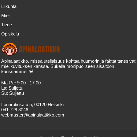
Liikunta
Mieli
Tiede
Opiskelu
Apinalaatikko, missä uteliaisuus kohtaa huumorin ja faktat tanssivat
mielikuvituksen kanssa. Sukella monipuoliseen sisältöön
kanssamme! 🐒
Ma-Pe:
9.00 - 17.00
La:
Suljettu
Su:
Suljettu
Lönnrotinkatu 5, 00120 Helsinki
041 729 8046
webmaster@apinalaatikko.com