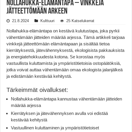
Nollahukka-elämäntapa – Vinkkejä
jätteettömään arkeen
21.8.2024
Kulttuuri
25 Katselukerrat
Nollahukka-elämäntapa on kestävä kulutustapa, joka pyrkii
vähentämään jätteiden määrää arjessa. Tämä artikkeli tarjoaa
vinkkejä jätteettömään elämäntapaan ja sisältää tietoa
kierrätyksestä, jätevähennyksestä, ekologisista pakkauksista
ja energiatehokkuudesta kotona. Se korostaa myös
vastuullista kuluttamista ja ympäristötietoisia ostopäätöksiä,
jotka voivat auttaa vähentämään omaa ekologista jalanjälkeä
ja edistämään kestävää kehitystä.
Tärkeimmät oivallukset:
Nollahukka-elämäntapa kannustaa vähentämään jätteiden
määrää arjessa
Kierrätyksen ja jätevähennyksen avulla voi edistää
kestävää kehitystä
Vastuullinen kuluttaminen ja ympäristötietoiset