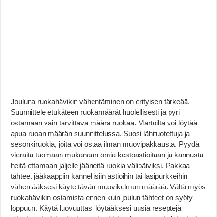
Jouluna ruokahävikin vähentäminen on erityisen tärkeää.
Suunnittele etukäteen ruokamäärät huolellisesti ja pyri
ostamaan vain tarvittava määrä ruokaa. Martoilta voi löytää
apua ruoan määrän suunnittelussa. Suosi lähituotettuja ja
sesonkiruokia, joita voi ostaa ilman muovipakkausta. Pyydä
vieraita tuomaan mukanaan omia kestoastioitaan ja kannusta
heitä ottamaan jäljelle jääneitä ruokia välipäiviksi. Pakkaa
tähteet jääkaappiin kannellisiin astioihin tai lasipurkkeihin
vähentääksesi käytettävän muovikelmun määrää. Vältä myös
ruokahävikin ostamista ennen kuin joulun tähteet on syöty
loppuun. Käytä luovuuttasi löytääksesi uusia reseptejä