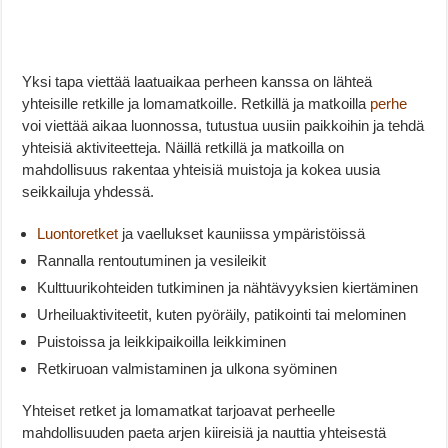
Yksi tapa viettää laatuaikaa perheen kanssa on lähteä
yhteisille retkille ja lomamatkoille. Retkillä ja matkoilla
perhe
voi viettää aikaa luonnossa, tutustua uusiin paikkoihin ja tehdä
yhteisiä aktiviteetteja. Näillä retkillä ja matkoilla on
mahdollisuus rakentaa yhteisiä muistoja ja kokea uusia
seikkailuja yhdessä.
Luontoretket
ja vaellukset kauniissa ympäristöissä
Rannalla rentoutuminen ja vesileikit
Kulttuurikohteiden tutkiminen ja nähtävyyksien kiertäminen
Urheiluaktiviteetit, kuten pyöräily, patikointi tai melominen
Puistoissa ja leikkipaikoilla leikkiminen
Retkiruoan valmistaminen ja ulkona syöminen
Yhteiset retket ja lomamatkat tarjoavat perheelle
mahdollisuuden paeta arjen kiireisiä ja nauttia yhteisestä