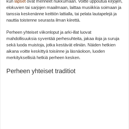
kun
lapset
ovat menneet nukkumaan. Voitte uppoutua kirjojen,
elokuvien tai sarjojen maailmaan, laittaa musiikkia soimaan ja
tanssia keskenänne keittiön lattialla, tai pelata lautapelejä ja
nauttia toistenne seurasta ilman kiirettä.
Perheen yhteiset viikonloput ja arki-illat luovat
mahdollisuuksia syventää perhesuhteita, jakaa iloja ja suruja
sekä luoda muistoja, jotka kestävät eliniän. Näiden hetkien
aikana voitte keskittyä toisiinne ja läsnäoloon, luoden
merkityksellisiä hetkiä perheen kesken.
Perheen yhteiset traditiot