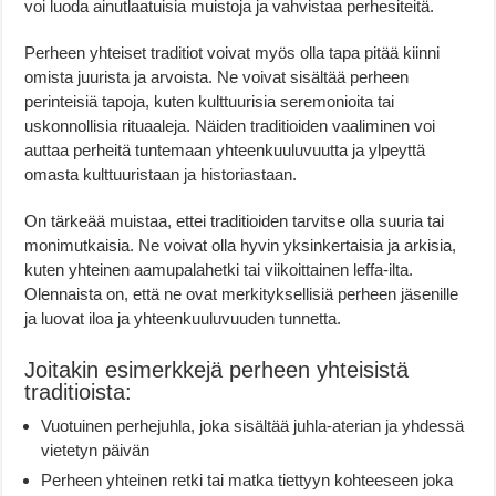
voi luoda ainutlaatuisia muistoja ja vahvistaa perhesiteitä.
Perheen yhteiset traditiot voivat myös olla tapa pitää kiinni
omista juurista ja arvoista. Ne voivat sisältää perheen
perinteisiä tapoja, kuten kulttuurisia seremonioita tai
uskonnollisia rituaaleja. Näiden traditioiden vaaliminen voi
auttaa perheitä tuntemaan yhteenkuuluvuutta ja ylpeyttä
omasta kulttuuristaan ja historiastaan.
On tärkeää muistaa, ettei traditioiden tarvitse olla suuria tai
monimutkaisia. Ne voivat olla hyvin yksinkertaisia ja arkisia,
kuten yhteinen aamupalahetki tai viikoittainen leffa-ilta.
Olennaista on, että ne ovat merkityksellisiä perheen jäsenille
ja luovat iloa ja yhteenkuuluvuuden tunnetta.
Joitakin esimerkkejä perheen yhteisistä
traditioista:
Vuotuinen perhejuhla, joka sisältää juhla-aterian ja yhdessä
vietetyn päivän
Perheen yhteinen retki tai matka tiettyyn kohteeseen joka