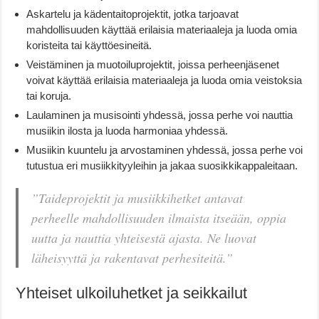
Askartelu ja kädentaitoprojektit, jotka tarjoavat
mahdollisuuden käyttää erilaisia materiaaleja ja luoda omia
koristeita tai käyttöesineitä.
Veistäminen ja muotoiluprojektit, joissa perheenjäsenet
voivat käyttää erilaisia materiaaleja ja luoda omia veistoksia
tai koruja.
Laulaminen ja musisointi yhdessä, jossa perhe voi nauttia
musiikin ilosta ja luoda harmoniaa yhdessä.
Musiikin kuuntelu ja arvostaminen yhdessä, jossa perhe voi
tutustua eri musiikkityyleihin ja jakaa suosikkikappaleitaan.
”Taideprojektit ja musiikkihetket antavat
perheelle mahdollisuuden ilmaista itseään, oppia
uutta ja nauttia yhteisestä ajasta. Ne luovat
läheisyyttä ja rakentavat perhesiteitä.”
Yhteiset ulkoiluhetket ja seikkailut