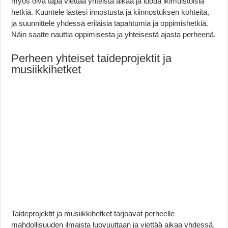
myös oiva tapa viettää yhteistä aikaa ja luoda ikimuistoisia
hetkiä. Kuuntele lastesi innostusta ja kiinnostuksen kohteita,
ja suunnittele yhdessä erilaisia tapahtumia ja oppimishetkiä.
Näin saatte nauttia oppimisesta ja yhteisestä ajasta perheenä.
Perheen yhteiset taideprojektit ja
musiikkihetket
Taideprojektit ja musiikkihetket tarjoavat perheelle
mahdollisuuden ilmaista luovuuttaan ja viettää aikaa yhdessä.