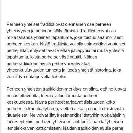
Perheen yhteiset traditiot ovat olennainen osa perheen
yhteisyyden ja perinnön säilyttämistä. Traditiot voivat olla
mikä tahansa yhteinen tapahtuma, joka toistuu säännöllisesti
perheen kesken. Näitä traditioita voi olla esimerkiksi vuotuiset
perhejuhlat, erityiset tavat viettää juhlapyhiä tai muita yhteisiä
tapahtumia, joista perhe selvästi nauttii. Näiden
perhetraditioiden avulla perhe voi vahvistaa
yhteenkuuluvuuden tunnetta ja luoda yhteistä historiaa, joka
voi siirtyä sukupolvelta toiselle.
Perheen yhteisten traditioiden merkitys on siinä, että ne luovat
ennustettavuutta, turvaa ja luottamusta perheen
keskuudessa. Nämä perinteet tarjoavat tilaisuuden koko
perheen kokoontua yhteen, viettää aikaa ja nauttia toistuvista
rituaaleista. Ne voivat liittyä esimerkiksi tiettyihin ruokalajeihin
tai resepteihin, perheen yhteiseen lautapeli-iltaan tai yhteisen
lempielokuvan katsomiseen. Näiden traditioiden avulla perhe