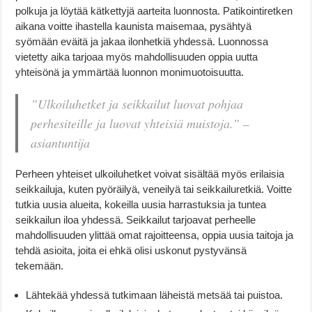
polkuja ja löytää kätkettyjä aarteita luonnosta. Patikointiretken
aikana voitte ihastella kaunista maisemaa, pysähtyä
syömään eväitä ja jakaa ilonhetkiä yhdessä. Luonnossa
vietetty aika tarjoaa myös mahdollisuuden oppia uutta
yhteisönä ja ymmärtää luonnon monimuotoisuutta.
”Ulkoiluhetket ja seikkailut luovat pohjaa
perhesiteille ja luovat yhteisiä muistoja.” –
asiantuntija
Perheen yhteiset ulkoiluhetket voivat sisältää myös erilaisia
seikkailuja, kuten pyöräilyä, veneilyä tai seikkailuretkiä. Voitte
tutkia uusia alueita, kokeilla uusia harrastuksia ja tuntea
seikkailun iloa yhdessä. Seikkailut tarjoavat perheelle
mahdollisuuden ylittää omat rajoitteensa, oppia uusia taitoja ja
tehdä asioita, joita ei ehkä olisi uskonut pystyvänsä
tekemään.
Lähtekää yhdessä tutkimaan läheistä metsää tai puistoa.