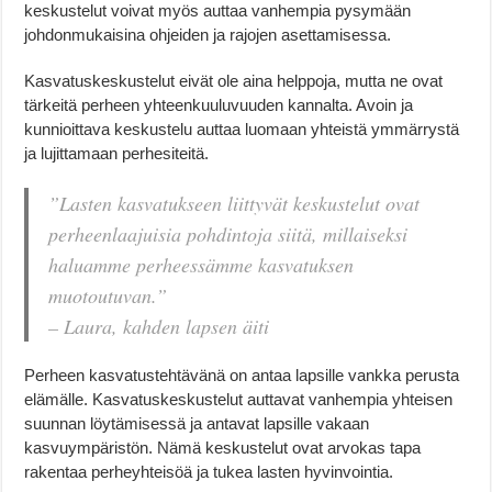
keskustelut voivat myös auttaa vanhempia pysymään
johdonmukaisina ohjeiden ja rajojen asettamisessa.
Kasvatuskeskustelut eivät ole aina helppoja, mutta ne ovat
tärkeitä perheen yhteenkuuluvuuden kannalta. Avoin ja
kunnioittava keskustelu auttaa luomaan yhteistä ymmärrystä
ja lujittamaan perhesiteitä.
”Lasten kasvatukseen liittyvät keskustelut ovat
perheenlaajuisia pohdintoja siitä, millaiseksi
haluamme perheessämme kasvatuksen
muotoutuvan.”
– Laura, kahden lapsen äiti
Perheen kasvatustehtävänä on antaa lapsille vankka perusta
elämälle. Kasvatuskeskustelut auttavat vanhempia yhteisen
suunnan löytämisessä ja antavat lapsille vakaan
kasvuympäristön. Nämä keskustelut ovat arvokas tapa
rakentaa perheyhteisöä ja tukea lasten hyvinvointia.