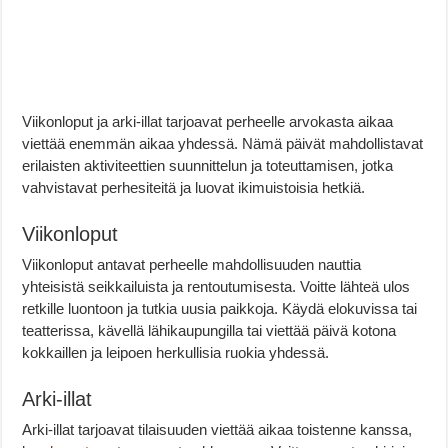
Viikonloput ja arki-illat tarjoavat perheelle arvokasta aikaa
viettää enemmän aikaa yhdessä. Nämä päivät mahdollistavat
erilaisten aktiviteettien suunnittelun ja toteuttamisen, jotka
vahvistavat perhesiteitä ja luovat ikimuistoisia hetkiä.
Viikonloput
Viikonloput antavat perheelle mahdollisuuden nauttia
yhteisistä seikkailuista ja rentoutumisesta. Voitte lähteä ulos
retkille luontoon ja tutkia uusia paikkoja. Käydä elokuvissa tai
teatterissa, kävellä lähikaupungilla tai viettää päivä kotona
kokkaillen ja leipoen herkullisia ruokia yhdessä.
Arki-illat
Arki-illat tarjoavat tilaisuuden viettää aikaa toistenne kanssa,