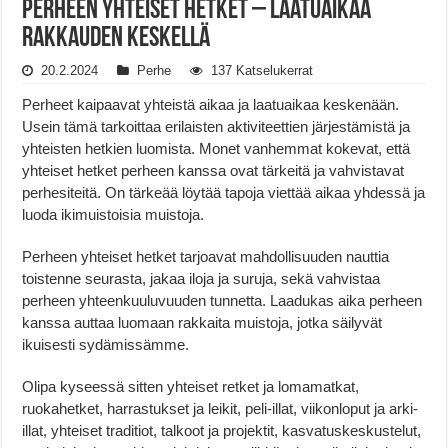
Perheen Yhteiset Hetket – Laatuaikaa
Rakkauden Keskellä
20.2.2024
Perhe
137 Katselukerrat
Perheet kaipaavat yhteistä aikaa ja laatuaikaa keskenään.
Usein tämä tarkoittaa erilaisten aktiviteettien järjestämistä ja
yhteisten hetkien luomista. Monet vanhemmat kokevat, että
yhteiset hetket perheen kanssa ovat tärkeitä ja vahvistavat
perhesiteitä. On tärkeää löytää tapoja viettää aikaa yhdessä ja
luoda ikimuistoisia muistoja.
Perheen yhteiset hetket tarjoavat mahdollisuuden nauttia
toistenne seurasta, jakaa iloja ja suruja, sekä vahvistaa
perheen yhteenkuuluvuuden tunnetta. Laadukas aika perheen
kanssa auttaa luomaan rakkaita muistoja, jotka säilyvät
ikuisesti sydämissämme.
Olipa kyseessä sitten yhteiset retket ja lomamatkat,
ruokahetket, harrastukset ja leikit, peli-illat, viikonloput ja arki-
illat, yhteiset traditiot, talkoot ja projektit, kasvatuskeskustelut,