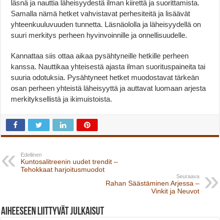
läsnä ja nauttia läheisyydestä ilman kiirettä ja suorittamista.
Samalla nämä hetket vahvistavat perhesiteitä ja lisäävät
yhteenkuuluvuuden tunnetta. Läsnäololla ja läheisyydellä on
suuri merkitys perheen hyvinvoinnille ja onnellisuudelle.
Kannattaa siis ottaa aikaa pysähtyneille hetkille perheen
kanssa. Nauttikaa yhteisestä ajasta ilman suorituspaineita tai
suuria odotuksia. Pysähtyneet hetket muodostavat tärkeän
osan perheen yhteistä läheisyyttä ja auttavat luomaan arjesta
merkityksellistä ja ikimuistoista.
Edellinen
Kuntosalitreenin uudet trendit –
Tehokkaat harjoitusmuodot
Seuraava
Rahan Säästäminen Arjessa –
Vinkit ja Neuvot
Aiheeseen liittyvät julkaisut