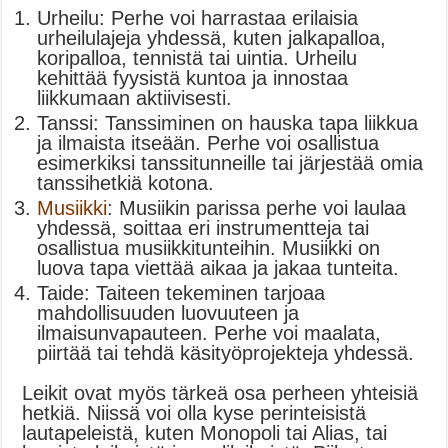
Urheilu: Perhe voi harrastaa erilaisia
urheilulajeja yhdessä, kuten jalkapalloa,
koripalloa, tennistä tai uintia. Urheilu
kehittää fyysistä kuntoa ja innostaa
liikkumaan aktiivisesti.
Tanssi: Tanssiminen on hauska tapa liikkua
ja ilmaista itseään. Perhe voi osallistua
esimerkiksi tanssitunneille tai järjestää omia
tanssihetkiä kotona.
Musiikki
: Musiikin parissa perhe voi laulaa
yhdessä, soittaa eri instrumentteja tai
osallistua musiikkitunteihin. Musiikki on
luova tapa viettää aikaa ja jakaa tunteita.
Taide: Taiteen tekeminen tarjoaa
mahdollisuuden luovuuteen ja
ilmaisunvapauteen. Perhe voi maalata,
piirtää tai tehdä käsityöprojekteja yhdessä.
Leikit ovat myös tärkeä osa perheen yhteisiä
hetkiä. Niissä voi olla kyse perinteisistä
lautapeleistä, kuten Monopoli tai Alias, tai