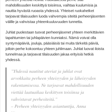
mahdollisuuden keskittyä toisiinsa, vaihtaa kuulumisia ja
nauttia hyvästä ruoasta yhdessä. Yhteiset ruokahetket
tarjoavat tilaisuuden luoda vahvempia siteitä perheenjäsenten
välille ja vahvistaa yhteenkuuluvuuden tunnetta.
Juhlat puolestaan tuovat perheenjäsenet yhteen merkittävien
tapahtumien tai juhlapäivien kunniaksi. Nämä voivat olla
syntymäpäiviä, jouluja, pääsiäisiä tai muita tärkeitä päiviä,
jolloin perhe kokoontuu yhteen juhlimaan. Juhlat luovat iloista
tunnelmaa ja tarjoavat tilaisuuden jakaa erityisiä hetkiä
yhdessä.
”Yhdessä nautitut ateriat ja juhlat ovat
arvokkaita perheen yhteisyyden ja läheisyyden
rakentamisessa. Ne tarjoavat mahdollisuuden
viettää laatuaikaa keskittyen toisiinsa ja
vahvistavat perhesiteitä.”
– Perheen yhteisyyden asiantuntija, Anna