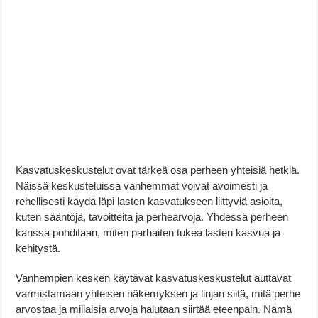
Kasvatuskeskustelut ovat tärkeä osa perheen yhteisiä hetkiä.
Näissä keskusteluissa vanhemmat voivat avoimesti ja
rehellisesti käydä läpi lasten kasvatukseen liittyviä asioita,
kuten sääntöjä, tavoitteita ja perhearvoja. Yhdessä perheen
kanssa pohditaan, miten parhaiten tukea lasten kasvua ja
kehitystä.
Vanhempien kesken käytävät kasvatuskeskustelut auttavat
varmistamaan yhteisen näkemyksen ja linjan siitä, mitä perhe
arvostaa ja millaisia arvoja halutaan siirtää eteenpäin. Nämä