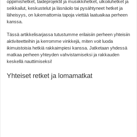
oppimishetket, taideprojektit ja musiikkihetket, ulkoiluhetket ja
seikkailut, keskustelut ja läsnäolo tai pysähtyneet hetket ja
läheisyys, on lukemattomia tapoja viettää laatuaikaa perheen
kanssa.
Tässä artikkelisarjassa tutustumme erilaisiin perheen yhteisiin
aktiviteetteihin ja kerromme vinkkejä, miten voit luoda
ikimuistoisia hetkiä rakkaimpiesi kanssa. Jatketaan yhdessä
matkaa perheen yhteyden vahvistamiseksi ja rakkauden
keskellä nauttimiseksi!
Yhteiset retket ja lomamatkat