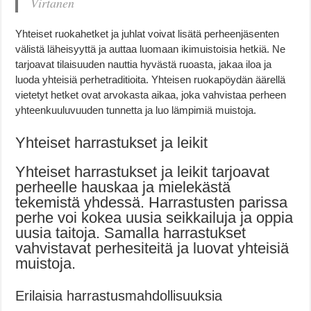
Virtanen
Yhteiset ruokahetket ja juhlat voivat lisätä perheenjäsenten
välistä läheisyyttä ja auttaa luomaan ikimuistoisia hetkiä. Ne
tarjoavat tilaisuuden nauttia hyvästä ruoasta, jakaa iloa ja
luoda yhteisiä perhetraditioita. Yhteisen ruokapöydän äärellä
vietetyt hetket ovat arvokasta aikaa, joka vahvistaa perheen
yhteenkuuluvuuden tunnetta ja luo lämpimiä muistoja.
Yhteiset harrastukset ja leikit
Yhteiset harrastukset ja leikit tarjoavat
perheelle hauskaa ja mielekästä
tekemistä yhdessä. Harrastusten parissa
perhe voi kokea uusia seikkailuja ja oppia
uusia taitoja. Samalla harrastukset
vahvistavat perhesiteitä ja luovat yhteisiä
muistoja.
Erilaisia harrastusmahdollisuuksia