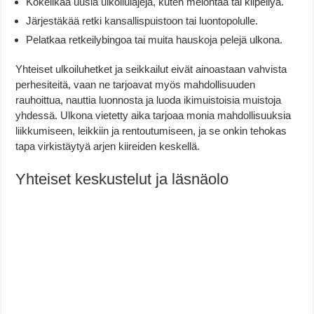
Kokeilkaa uusia ulkoilulajeja, kuten melontaa tai kiipeilyä.
Järjestäkää retki kansallispuistoon tai luontopolulle.
Pelatkaa retkeilybingoa tai muita hauskoja pelejä ulkona.
Yhteiset ulkoiluhetket ja seikkailut eivät ainoastaan vahvista
perhesiteitä, vaan ne tarjoavat myös mahdollisuuden
rauhoittua, nauttia luonnosta ja luoda ikimuistoisia muistoja
yhdessä. Ulkona vietetty aika tarjoaa monia mahdollisuuksia
liikkumiseen, leikkiin ja rentoutumiseen, ja se onkin tehokas
tapa virkistäytyä arjen kiireiden keskellä.
Yhteiset keskustelut ja läsnäolo