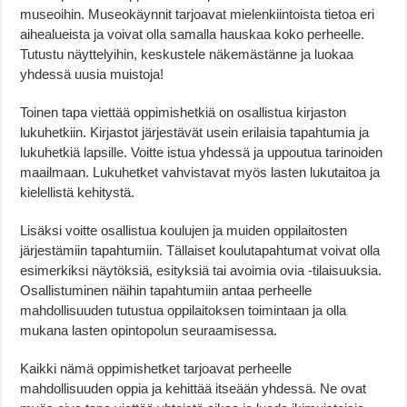
museoihin. Museokäynnit tarjoavat mielenkiintoista tietoa eri
aihealueista ja voivat olla samalla hauskaa koko perheelle.
Tutustu näyttelyihin, keskustele näkemästänne ja luokaa
yhdessä uusia muistoja!
Toinen tapa viettää oppimishetkiä on osallistua kirjaston
lukuhetkiin. Kirjastot järjestävät usein erilaisia tapahtumia ja
lukuhetkiä lapsille. Voitte istua yhdessä ja uppoutua tarinoiden
maailmaan. Lukuhetket vahvistavat myös lasten lukutaitoa ja
kielellistä kehitystä.
Lisäksi voitte osallistua koulujen ja muiden oppilaitosten
järjestämiin tapahtumiin. Tällaiset koulutapahtumat voivat olla
esimerkiksi näytöksiä, esityksiä tai avoimia ovia -tilaisuuksia.
Osallistuminen näihin tapahtumiin antaa perheelle
mahdollisuuden tutustua oppilaitoksen toimintaan ja olla
mukana lasten opintopolun seuraamisessa.
Kaikki nämä oppimishetket tarjoavat perheelle
mahdollisuuden oppia ja kehittää itseään yhdessä. Ne ovat