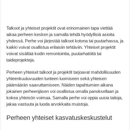
Talkoot ja yhteiset projektit ovat erinomainen tapa viettää
aikaa perheen kesken ja samalla tehdä hyödyllisiä asioita
yhdessä. Perhe voi järjestää talkoot kotona tai puutarhassa, ja
kaikki voivat osallistua erilaisiin tehtäviin. Yhteiset projektit
voivat sisältää kodin remontointia, puutarhatöitä tai
taideprojekteja.
Perheen yhteiset talkoot ja projektit tarjoavat mahdollisuuden
yhteenkuuluvuuden tunteen luomiseen sekä yhteisen
päämäärän saavuttamiseen. Näiden tapahtumien aikana
jokainen perheenjäsen voi osallistua omalla panoksellaan ja
kokea yhteisön voimaa. Samalla perhe voi oppia uusia taitoja,
jakaa vastuuta ja luoda arvokkaita muistoja.
Perheen yhteiset kasvatuskeskustelut