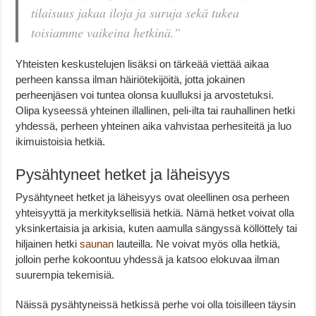
tilaisuus jakaa iloja ja suruja sekä tukea
toisiamme vaikeina hetkinä.”
Yhteisten keskustelujen lisäksi on tärkeää viettää aikaa
perheen kanssa ilman häiriötekijöitä, jotta jokainen
perheenjäsen voi tuntea olonsa kuulluksi ja arvostetuksi.
Olipa kyseessä yhteinen illallinen, peli-ilta tai rauhallinen hetki
yhdessä, perheen yhteinen aika vahvistaa perhesiteitä ja luo
ikimuistoisia hetkiä.
Pysähtyneet hetket ja läheisyys
Pysähtyneet hetket ja läheisyys ovat oleellinen osa perheen
yhteisyyttä ja merkityksellisiä hetkiä. Nämä hetket voivat olla
yksinkertaisia ja arkisia, kuten aamulla sängyssä köllöttely tai
hiljainen hetki
saunan
lauteilla. Ne voivat myös olla hetkiä,
jolloin perhe kokoontuu yhdessä ja katsoo elokuvaa ilman
suurempia tekemisiä.
Näissä pysähtyneissä hetkissä perhe voi olla toisilleen täysin