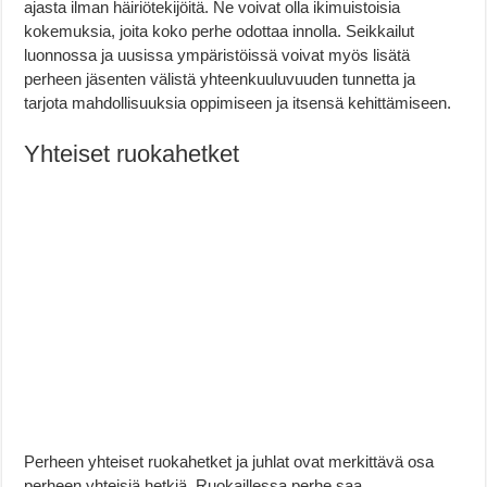
ajasta ilman häiriötekijöitä. Ne voivat olla ikimuistoisia
kokemuksia, joita koko perhe odottaa innolla. Seikkailut
luonnossa ja uusissa ympäristöissä voivat myös lisätä
perheen jäsenten välistä yhteenkuuluvuuden tunnetta ja
tarjota mahdollisuuksia oppimiseen ja itsensä kehittämiseen.
Yhteiset ruokahetket
Perheen yhteiset ruokahetket ja juhlat ovat merkittävä osa
perheen yhteisiä hetkiä. Ruokaillessa perhe saa