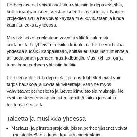
Perheenjäsenet voivat osallistua yhteisiin taideprojekteihin,
kuten maalaamiseen, veistämiseen tai askarteluun. Näiden
projektien avulla he voivat käyttää mielikuvitustaan ja luoda
kauniita teoksia yhdessä.
Musiikkihetket puolestaan voivat sisältää laulamista,
soittamista tai yhteistä musiikin kuuntelua. Perhe voi laulaa
yhdessä suosikkikappaleitaan, soittaa erilaisia instrumentteja
tai luoda oman perheen musiikkibändin. Musiikki luo iloa ja
tunnelmaa perheen yhteisiin hetkiin.
Perheen yhteiset taideprojektit ja musiikkihetket eivät vain
tarjoa hauskoja ja luovia aktiviteetteja, vaan ne myös
vahvistavat perhesiteitä ja luovat ikimuistoisia muistoja. Ne
ovat luonteva tapa oppia uutta, kehittää taitoja ja nauttia
toistensa seurasta.
Taidetta ja musiikkia yhdessä
Maalaus- ja piirustusprojektit, joissa perheenjäsenet voivat
ilmaista itseään ja luoda kauniita taideteoksia.