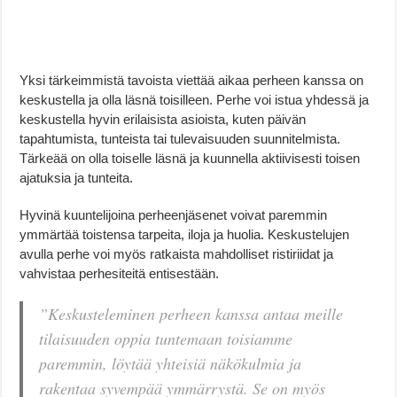
Yksi tärkeimmistä tavoista viettää aikaa perheen kanssa on
keskustella ja olla läsnä toisilleen. Perhe voi istua yhdessä ja
keskustella hyvin erilaisista asioista, kuten päivän
tapahtumista, tunteista tai tulevaisuuden suunnitelmista.
Tärkeää on olla toiselle läsnä ja kuunnella aktiivisesti toisen
ajatuksia ja tunteita.
Hyvinä kuuntelijoina perheenjäsenet voivat paremmin
ymmärtää toistensa tarpeita, iloja ja huolia. Keskustelujen
avulla perhe voi myös ratkaista mahdolliset ristiriidat ja
vahvistaa perhesiteitä entisestään.
”
Keskusteleminen perheen kanssa antaa meille
tilaisuuden oppia tuntemaan toisiamme
paremmin, löytää yhteisiä näkökulmia ja
rakentaa syvempää ymmärrystä. Se on myös