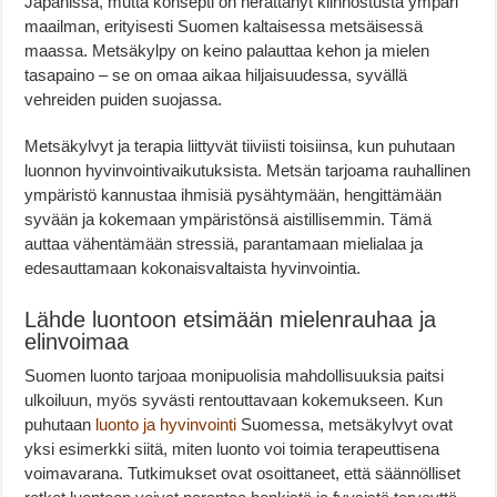
Japanissa, mutta konsepti on herättänyt kiinnostusta ympäri
maailman, erityisesti Suomen kaltaisessa metsäisessä
maassa. Metsäkylpy on keino palauttaa kehon ja mielen
tasapaino – se on omaa aikaa hiljaisuudessa, syvällä
vehreiden puiden suojassa.
Metsäkylvyt ja terapia liittyvät tiiviisti toisiinsa, kun puhutaan
luonnon hyvinvointivaikutuksista. Metsän tarjoama rauhallinen
ympäristö kannustaa ihmisiä pysähtymään, hengittämään
syvään ja kokemaan ympäristönsä aistillisemmin. Tämä
auttaa vähentämään stressiä, parantamaan mielialaa ja
edesauttamaan kokonaisvaltaista hyvinvointia.
Lähde luontoon etsimään mielenrauhaa ja
elinvoimaa
Suomen luonto tarjoaa monipuolisia mahdollisuuksia paitsi
ulkoiluun, myös syvästi rentouttavaan kokemukseen. Kun
puhutaan
luonto ja hyvinvointi
Suomessa, metsäkylvyt ovat
yksi esimerkki siitä, miten luonto voi toimia terapeuttisena
voimavarana. Tutkimukset ovat osoittaneet, että säännölliset