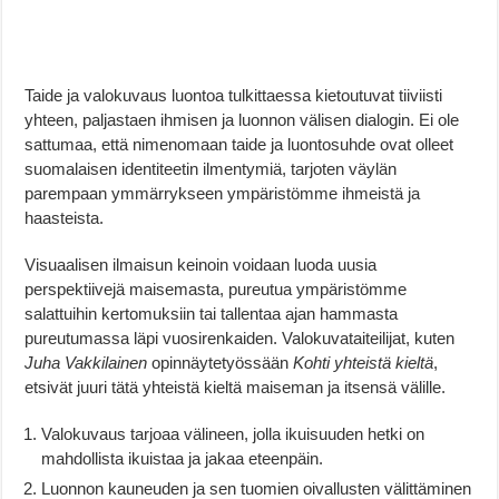
Taide ja valokuvaus luontoa tulkittaessa kietoutuvat tiiviisti
yhteen, paljastaen ihmisen ja luonnon välisen dialogin. Ei ole
sattumaa, että nimenomaan taide ja luontosuhde ovat olleet
suomalaisen identiteetin ilmentymiä, tarjoten väylän
parempaan ymmärrykseen ympäristömme ihmeistä ja
haasteista.
Visuaalisen ilmaisun keinoin voidaan luoda uusia
perspektiivejä maisemasta, pureutua ympäristömme
salattuihin kertomuksiin tai tallentaa ajan hammasta
pureutumassa läpi vuosirenkaiden. Valokuvataiteilijat, kuten
Juha Vakkilainen
opinnäytetyössään
Kohti yhteistä kieltä
,
etsivät juuri tätä yhteistä kieltä maiseman ja itsensä välille.
Valokuvaus tarjoaa välineen, jolla ikuisuuden hetki on
mahdollista ikuistaa ja jakaa eteenpäin.
Luonnon kauneuden ja sen tuomien oivallusten välittäminen