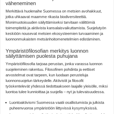
väheneminen
Merkittävä huolenaihe Suomessa on metsien avohakkuut,
jotka uhkaavat maamme rikasta biodiversiteettiä.
Monimuotoisuuden säilyttämiseksi tarvitaan välittömiä
toimenpiteitä ja aktiivista kansalaisvaikuttamista. Suojelutyön
keskiöön nousevat metsien ekosysteemien turvaaminen ja
luonnonmukaisten metsänhoitomenetelmien edistäminen.
Ympäristöfilosofian merkitys luonnon
säilyttämisen puolesta puhujana
Ympäristöfilosofia tarjoaa perustan, jonka varassa luonnon
suojeleminen rakentuu. Filosofinen pohdinta ja eettiset
arvostelmat ovat tarpeen, kun luodaan perusteluja
luonnonsuojelun tärkeydelle. Aktivistit ja filosofit
työskentelevät yhdessä tiedottaakseen laajalle yleisölle, miksi
luontoa tulee kunnioittaa ja suojella – nyt ja tulevaisuudessa.
Luontoaktivismi Suomessa vaatii osallistumista ja julkista
puheenvuoroa ympäristöön liittyvissä kysymyksissä.