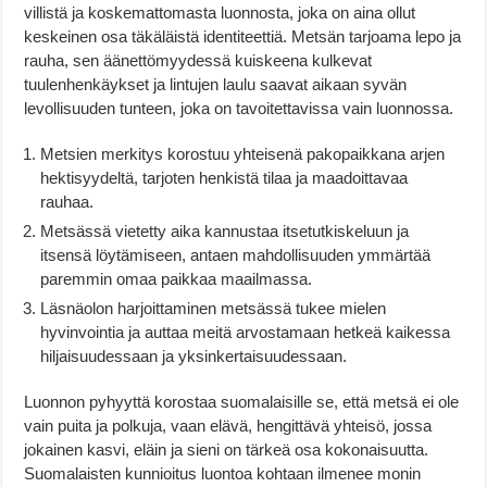
villistä ja koskemattomasta luonnosta, joka on aina ollut
keskeinen osa täkäläistä identiteettiä. Metsän tarjoama lepo ja
rauha, sen äänettömyydessä kuiskeena kulkevat
tuulenhenkäykset ja lintujen laulu saavat aikaan syvän
levollisuuden tunteen, joka on tavoitettavissa vain luonnossa.
Metsien merkitys korostuu yhteisenä pakopaikkana arjen
hektisyydeltä, tarjoten henkistä tilaa ja maadoittavaa
rauhaa.
Metsässä vietetty aika kannustaa itsetutkiskeluun ja
itsensä löytämiseen, antaen mahdollisuuden ymmärtää
paremmin omaa paikkaa maailmassa.
Läsnäolon harjoittaminen metsässä tukee mielen
hyvinvointia ja auttaa meitä arvostamaan hetkeä kaikessa
hiljaisuudessaan ja yksinkertaisuudessaan.
Luonnon pyhyyttä korostaa suomalaisille se, että metsä ei ole
vain puita ja polkuja, vaan elävä, hengittävä yhteisö, jossa
jokainen kasvi, eläin ja sieni on tärkeä osa kokonaisuutta.
Suomalaisten kunnioitus luontoa kohtaan ilmenee monin