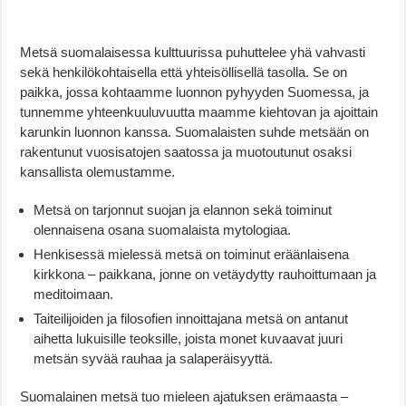
Metsä suomalaisessa kulttuurissa puhuttelee yhä vahvasti
sekä henkilökohtaisella että yhteisöllisellä tasolla. Se on
paikka, jossa kohtaamme luonnon pyhyyden Suomessa, ja
tunnemme yhteenkuuluvuutta maamme kiehtovan ja ajoittain
karunkin luonnon kanssa. Suomalaisten suhde metsään on
rakentunut vuosisatojen saatossa ja muotoutunut osaksi
kansallista olemustamme.
Metsä on tarjonnut suojan ja elannon sekä toiminut
olennaisena osana suomalaista mytologiaa.
Henkisessä mielessä metsä on toiminut eräänlaisena
kirkkona – paikkana, jonne on vetäydytty rauhoittumaan ja
meditoimaan.
Taiteilijoiden ja filosofien innoittajana metsä on antanut
aihetta lukuisille teoksille, joista monet kuvaavat juuri
metsän syvää rauhaa ja salaperäisyyttä.
Suomalainen metsä tuo mieleen ajatuksen erämaasta –