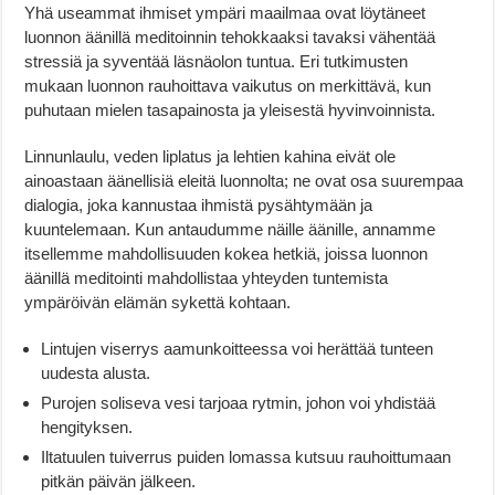
Yhä useammat ihmiset ympäri maailmaa ovat löytäneet
luonnon äänillä meditoinnin tehokkaaksi tavaksi vähentää
stressiä ja syventää läsnäolon tuntua. Eri tutkimusten
mukaan luonnon rauhoittava vaikutus on merkittävä, kun
puhutaan mielen tasapainosta ja yleisestä hyvinvoinnista.
Linnunlaulu, veden liplatus ja lehtien kahina eivät ole
ainoastaan äänellisiä eleitä luonnolta; ne ovat osa suurempaa
dialogia, joka kannustaa ihmistä pysähtymään ja
kuuntelemaan. Kun antaudumme näille äänille, annamme
itsellemme mahdollisuuden kokea hetkiä, joissa luonnon
äänillä meditointi mahdollistaa yhteyden tuntemista
ympäröivän elämän sykettä kohtaan.
Lintujen viserrys aamunkoitteessa voi herättää tunteen
uudesta alusta.
Purojen soliseva vesi tarjoaa rytmin, johon voi yhdistää
hengityksen.
Iltatuulen tuiverrus puiden lomassa kutsuu rauhoittumaan
pitkän päivän jälkeen.