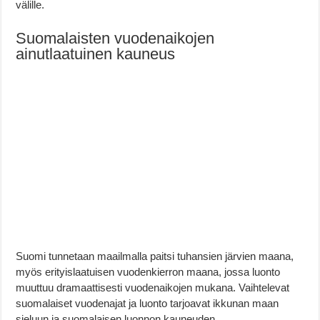
välille.
Suomalaisten vuodenaikojen
ainutlaatuinen kauneus
Suomi tunnetaan maailmalla paitsi tuhansien järvien maana,
myös erityislaatuisen vuodenkierron maana, jossa luonto
muuttuu dramaattisesti vuodenaikojen mukana. Vaihtelevat
suomalaiset vuodenajat ja luonto tarjoavat ikkunan maan
sieluun ja suomalaisen luonnon kauneuden