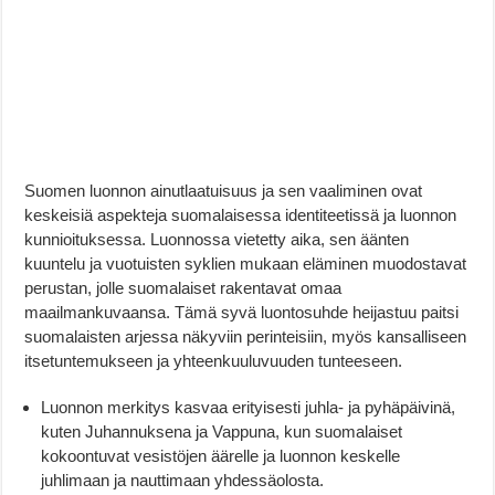
Suomen luonnon ainutlaatuisuus ja sen vaaliminen ovat
keskeisiä aspekteja suomalaisessa identiteetissä ja luonnon
kunnioituksessa. Luonnossa vietetty aika, sen äänten
kuuntelu ja vuotuisten syklien mukaan eläminen muodostavat
perustan, jolle suomalaiset rakentavat omaa
maailmankuvaansa. Tämä syvä luontosuhde heijastuu paitsi
suomalaisten arjessa näkyviin perinteisiin, myös kansalliseen
itsetuntemukseen ja yhteenkuuluvuuden tunteeseen.
Luonnon merkitys kasvaa erityisesti juhla- ja pyhäpäivinä,
kuten Juhannuksena ja Vappuna, kun suomalaiset
kokoontuvat vesistöjen äärelle ja luonnon keskelle
juhlimaan ja nauttimaan yhdessäolosta.