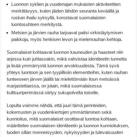
Luonnon syklien ja vuodenajan mukaisten aktiviteettien
merkittävyys, kuten jäiden lähdön seuranta keväällä ja
ruskan ihailu syksyllä, korostavat suomalaisten
luontosuhteen merkitystä.
Metsien ja järvien rauha tarjoavat paitsi virkistäytymisen
paikkoja, myös henkisen levon ja mielenrauhan kehtoja.
Suomalaiset kohtaavat luonnon kauneuden ja haasteet niin
arjessa kuin juhlassakin, mikä vahvistaa identiteetin tunnetta
ja lisää ymmärrystä luonnon arvokkuudesta. Tämä syvä
yhteys luontoon ja sen tyypillisiin elementteihin, kuten rauhan
tunteeseen järven jäällä tai mielettömään iloon metsässä
marjastettaessa, on jotain, mikä suomalaisessa
kulttuuriperimässä siirtyy sukupolvelta toiselle.
Lopulta voimme nähdä, että juuri tämä perinteiden,
kokemusten ja vuodenkiertojen ymmärtäminen sekä
kunnioitus, mitä suomalaiset osoittavat luontoa kohtaan,
määrittelee suomalaisen identiteetin ja luonnon kunnioituksen,
luoden sillan menneisyyden, nykyisyyden ja tulevaisuuden