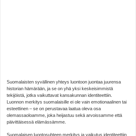
Suomalaisten syvällinen yhteys luontoon juontaa juurensa
historian hämärään, ja se on yhä yksi keskeisimmistä
tekijöistä, jotka vaikuttavat kansakunnan identiteettiin.
Luonnon merkitys suomalaisille ei ole vain emotionaalinen tai
esteettinen – se on perustavaa laatua oleva osa
olemassaoloamme, joka heijastuu sekä arvoissamme että
päivittäisessä elämässämme.
Suomalaisen luontosuhteen merkitys ja vaikutus identiteettiin