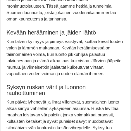
monimuotoisuuteen. Tässä jaamme hetkiä ja tunnelmia
Suomen luonnosta, joista jokainen vuodenaika ammentaa
oman kauneutensa ja tarinansa.
Kevään herääminen ja jäiden lähtö
Kun talven kylmyys ja pimeys väistyvät, koittaa kevät tuoden
valon ja lämmön mukanaan. Kevään heräämisessä on
taianomainen voima, kun luonto pikkuhiljaa palautuu
talviunestaan ja elämä alkaa taas kukoistaa. Järvien jääpeite
murtuu, ja viimeisetkin jäälautat kulkeutuvat virtaan,
vapauttaen veden voiman ja uuden elämän ihmeen.
Syksyn ruskan värit ja luonnon
rauhoittuminen
Kun päivät lyhenevät ja ilmat viilenevät, suomalainen luonto
alkaa siirtyä vähitellen syksyiseen asuunsa. Ruska levittää
maahan loistavan väripaletin, jonka voimakkaat oranssit,
kultaisten keltaiset ja syvät punaiset sävyt muodostavat
silmiähivelevän kontrastin kesän vihreydelle. Syksy tuo