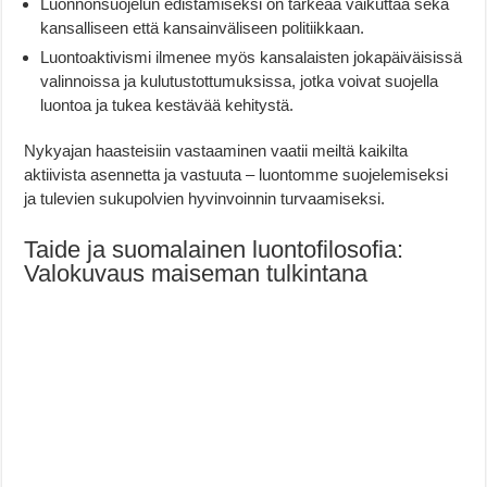
Luonnonsuojelun edistämiseksi on tärkeää vaikuttaa sekä
kansalliseen että kansainväliseen politiikkaan.
Luontoaktivismi ilmenee myös kansalaisten jokapäiväisissä
valinnoissa ja kulutustottumuksissa, jotka voivat suojella
luontoa ja tukea kestävää kehitystä.
Nykyajan haasteisiin vastaaminen vaatii meiltä kaikilta
aktiivista asennetta ja vastuuta – luontomme suojelemiseksi
ja tulevien sukupolvien hyvinvoinnin turvaamiseksi.
Taide ja suomalainen luontofilosofia:
Valokuvaus maiseman tulkintana