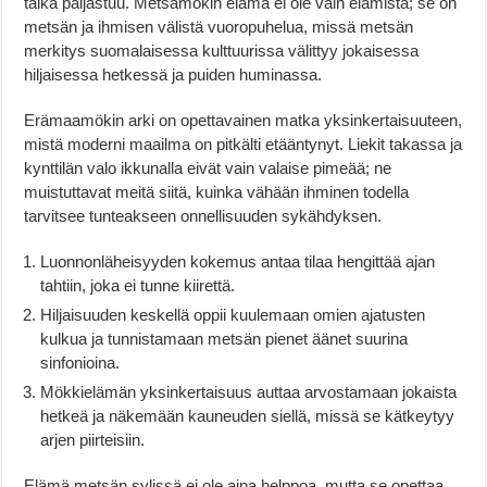
taika paljastuu. Metsämökin elämä ei ole vain elämistä; se on
metsän ja ihmisen välistä vuoropuhelua, missä metsän
merkitys suomalaisessa kulttuurissa välittyy jokaisessa
hiljaisessa hetkessä ja puiden huminassa.
Erämaamökin arki on opettavainen matka yksinkertaisuuteen,
mistä moderni maailma on pitkälti etääntynyt. Liekit takassa ja
kynttilän valo ikkunalla eivät vain valaise pimeää; ne
muistuttavat meitä siitä, kuinka vähään ihminen todella
tarvitsee tunteakseen onnellisuuden sykähdyksen.
Luonnonläheisyyden kokemus antaa tilaa hengittää ajan
tahtiin, joka ei tunne kiirettä.
Hiljaisuuden keskellä oppii kuulemaan omien ajatusten
kulkua ja tunnistamaan metsän pienet äänet suurina
sinfonioina.
Mökkielämän yksinkertaisuus auttaa arvostamaan jokaista
hetkeä ja näkemään kauneuden siellä, missä se kätkeytyy
arjen piirteisiin.
Elämä metsän sylissä ei ole aina helppoa, mutta se opettaa