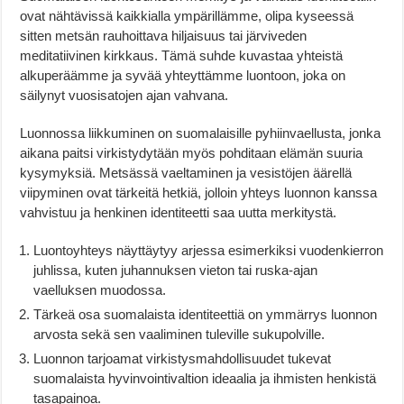
ovat nähtävissä kaikkialla ympärillämme, olipa kyseessä
sitten metsän rauhoittava hiljaisuus tai järviveden
meditatiivinen kirkkaus. Tämä suhde kuvastaa yhteistä
alkuperäämme ja syvää yhteyttämme luontoon, joka on
säilynyt vuosisatojen ajan vahvana.
Luonnossa liikkuminen on suomalaisille pyhiinvaellusta, jonka
aikana paitsi virkistydytään myös pohditaan elämän suuria
kysymyksiä. Metsässä vaeltaminen ja vesistöjen äärellä
viipyminen ovat tärkeitä hetkiä, jolloin yhteys luonnon kanssa
vahvistuu ja henkinen identiteetti saa uutta merkitystä.
Luontoyhteys näyttäytyy arjessa esimerkiksi vuodenkierron
juhlissa, kuten juhannuksen vieton tai ruska-ajan
vaelluksen muodossa.
Tärkeä osa suomalaista identiteettiä on ymmärrys luonnon
arvosta sekä sen vaaliminen tuleville sukupolville.
Luonnon tarjoamat virkistysmahdollisuudet tukevat
suomalaista hyvinvointivaltion ideaalia ja ihmisten henkistä
tasapainoa.