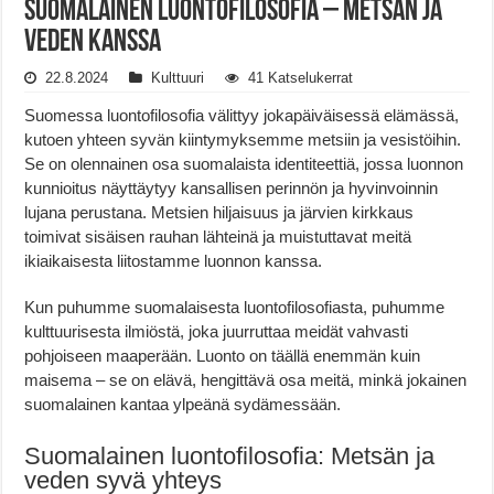
Suomalainen Luontofilosofia – Metsän ja
Veden Kanssa
22.8.2024
Kulttuuri
41 Katselukerrat
Suomessa luontofilosofia välittyy jokapäiväisessä elämässä,
kutoen yhteen syvän kiintymyksemme metsiin ja vesistöihin.
Se on olennainen osa suomalaista identiteettiä, jossa luonnon
kunnioitus näyttäytyy kansallisen perinnön ja hyvinvoinnin
lujana perustana. Metsien hiljaisuus ja järvien kirkkaus
toimivat sisäisen rauhan lähteinä ja muistuttavat meitä
ikiaikaisesta liitostamme luonnon kanssa.
Kun puhumme suomalaisesta luontofilosofiasta, puhumme
kulttuurisesta ilmiöstä, joka juurruttaa meidät vahvasti
pohjoiseen maaperään. Luonto on täällä enemmän kuin
maisema – se on elävä, hengittävä osa meitä, minkä jokainen
suomalainen kantaa ylpeänä sydämessään.
Suomalainen luontofilosofia: Metsän ja
veden syvä yhteys