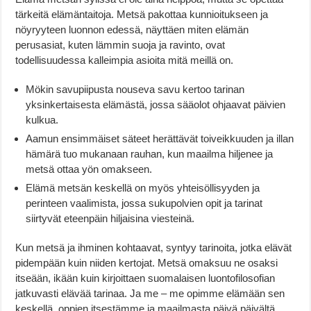
tärkeitä elämäntaitoja. Metsä pakottaa kunnioitukseen ja
nöyryyteen luonnon edessä, näyttäen miten elämän
perusasiat, kuten lämmin suoja ja ravinto, ovat
todellisuudessa kalleimpia asioita mitä meillä on.
Mökin savupiipusta nouseva savu kertoo tarinan
yksinkertaisesta elämästä, jossa sääolot ohjaavat päivien
kulkua.
Aamun ensimmäiset säteet herättävät toiveikkuuden ja illan
hämärä tuo mukanaan rauhan, kun maailma hiljenee ja
metsä ottaa yön omakseen.
Elämä metsän keskellä on myös yhteisöllisyyden ja
perinteen vaalimista, jossa sukupolvien opit ja tarinat
siirtyvät eteenpäin hiljaisina viesteinä.
Kun metsä ja ihminen kohtaavat, syntyy tarinoita, jotka elävät
pidempään kuin niiden kertojat. Metsä omaksuu ne osaksi
itseään, ikään kuin kirjoittaen suomalaisen luontofilosofian
jatkuvasti elävää tarinaa. Ja me – me opimme elämään sen
keskellä, oppien itsestämme ja maailmasta päivä päivältä