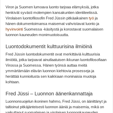
Viron ja Suomen lumoava luonto tarjoaa elämyksiä, jotka
henkivät syvästi molempien kansakuntien identiteetissä.
Virolaisen luontofilosofin Fred Jüssin pitkäaikainen
työ
ja
hänen dokumentoimansa maisemat vahvistavat luonto ja
hyvinvointi
Suomessa -käsitystä ja korostavat suomalaisen
luonnon kauneuden monimuotoisuutta.
Luontodokumentit kulttuurisina ilmiöinä
Fred Jüssin luontodokumentit ovat merkittäviä kulttuurisia
ilmiöitä, jotka tarjoavat ainutlaatuisen ikkunan luontofilosofiaan
Virossa ja Suomessa. Hänen työnsä auttaa meitä
ymmärtämään elävän luonnon kiehtovia prosesseja ja
herättää kunnioitusta sen kaikkiaan moninaisia muotoja
kohtaan.
Fred Jüssi – Luonnon äänenkannattaja
Luonnonsuojelun ikoninen hahmo, Fred Jüssi, on äänittänyt ja
taltioinut pitkäjänteisesti luonnon ääniä ja maisemia, mikä on
vaikuttanut suomalaisen ja virolaisen luonnonkauneuden