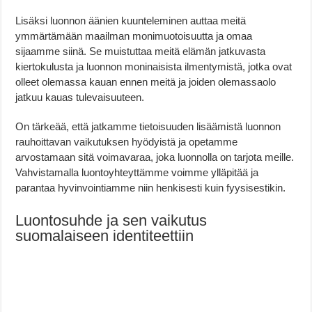
Lisäksi luonnon äänien kuunteleminen auttaa meitä
ymmärtämään maailman monimuotoisuutta ja omaa
sijaamme siinä. Se muistuttaa meitä elämän jatkuvasta
kiertokulusta ja luonnon moninaisista ilmentymistä, jotka ovat
olleet olemassa kauan ennen meitä ja joiden olemassaolo
jatkuu kauas tulevaisuuteen.
On tärkeää, että jatkamme tietoisuuden lisäämistä luonnon
rauhoittavan vaikutuksen hyödyistä ja opetamme
arvostamaan sitä voimavaraa, joka luonnolla on tarjota meille.
Vahvistamalla luontoyhteyttämme voimme ylläpitää ja
parantaa hyvinvointiamme niin henkisesti kuin fyysisestikin.
Luontosuhde ja sen vaikutus
suomalaiseen identiteettiin