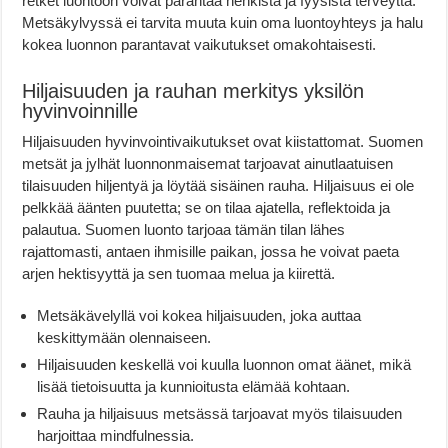
retket luontoon voivat parantaa henkistä ja fyysistä terveyttä.
Metsäkylvyssä ei tarvita muuta kuin oma luontoyhteys ja halu
kokea luonnon parantavat vaikutukset omakohtaisesti.
Hiljaisuuden ja rauhan merkitys yksilön
hyvinvoinnille
Hiljaisuuden hyvinvointivaikutukset ovat kiistattomat. Suomen
metsät ja jylhät luonnonmaisemat tarjoavat ainutlaatuisen
tilaisuuden hiljentyä ja löytää sisäinen rauha. Hiljaisuus ei ole
pelkkää äänten puutetta; se on tilaa ajatella, reflektoida ja
palautua. Suomen luonto tarjoaa tämän tilan lähes
rajattomasti, antaen ihmisille paikan, jossa he voivat paeta
arjen hektisyyttä ja sen tuomaa melua ja kiirettä.
Metsäkävelyllä voi kokea hiljaisuuden, joka auttaa
keskittymään olennaiseen.
Hiljaisuuden keskellä voi kuulla luonnon omat äänet, mikä
lisää tietoisuutta ja kunnioitusta elämää kohtaan.
Rauha ja hiljaisuus metsässä tarjoavat myös tilaisuuden
harjoittaa mindfulnessia.