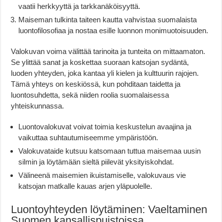
vaatii herkkyyttä ja tarkkanäköisyyttä.
Maiseman tulkinta taiteen kautta vahvistaa suomalaista
luontofilosofiaa ja nostaa esille luonnon monimuotoisuuden.
Valokuvan voima välittää tarinoita ja tunteita on mittaamaton.
Se ylittää sanat ja koskettaa suoraan katsojan sydäntä,
luoden yhteyden, joka kantaa yli kielen ja kulttuurin rajojen.
Tämä yhteys on keskiössä, kun pohditaan taidetta ja
luontosuhdetta, sekä niiden roolia suomalaisessa
yhteiskunnassa.
Luontovalokuvat voivat toimia keskustelun avaajina ja
vaikuttaa suhtautumiseemme ympäristöön.
Valokuvataide kutsuu katsomaan tuttua maisemaa uusin
silmin ja löytämään sieltä piilevät yksityiskohdat.
Välineenä maisemien ikuistamiselle, valokuvaus vie
katsojan matkalle kauas arjen yläpuolelle.
Luontoyhteyden löytäminen: Vaeltaminen
Suomen kansallispuistoissa