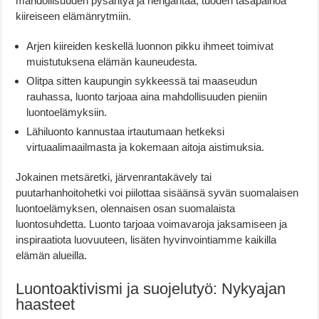
mahdollisuuden pysähtyä ja hengähtää, tuoden tasapainoa
kiireiseen elämänrytmiin.
Arjen kiireiden keskellä luonnon pikku ihmeet toimivat
muistutuksena elämän kauneudesta.
Olitpa sitten kaupungin sykkeessä tai maaseudun
rauhassa, luonto tarjoaa aina mahdollisuuden pieniin
luontoelämyksiin.
Lähiluonto kannustaa irtautumaan hetkeksi
virtuaalimaailmasta ja kokemaan aitoja aistimuksia.
Jokainen metsäretki, järvenrantakävely tai
puutarhanhoitohetki voi piilottaa sisäänsä syvän suomalaisen
luontoelämyksen, olennaisen osan suomalaista
luontosuhdetta. Luonto tarjoaa voimavaroja jaksamiseen ja
inspiraatiota luovuuteen, lisäten hyvinvointiamme kaikilla
elämän alueilla.
Luontoaktivismi ja suojelutyö: Nykyajan
haasteet