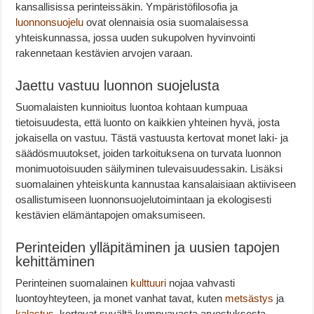
kansallisissa perinteissäkin. Ympäristöfilosofia ja
luonnonsuojelu
ovat olennaisia osia suomalaisessa
yhteiskunnassa, jossa uuden sukupolven hyvinvointi
rakennetaan kestävien arvojen varaan.
Jaettu vastuu luonnon suojelusta
Suomalaisten kunnioitus luontoa kohtaan kumpuaa
tietoisuudesta, että luonto on kaikkien yhteinen hyvä, josta
jokaisella on vastuu. Tästä vastuusta kertovat monet laki- ja
säädösmuutokset, joiden tarkoituksena on turvata luonnon
monimuotoisuuden säilyminen tulevaisuudessakin. Lisäksi
suomalainen yhteiskunta kannustaa kansalaisiaan aktiiviseen
osallistumiseen luonnonsuojelutoimintaan ja ekologisesti
kestävien elämäntapojen omaksumiseen.
Perinteiden ylläpitäminen ja uusien tapojen
kehittäminen
Perinteinen suomalainen
kulttuuri
nojaa vahvasti
luontoyhteyteen, ja monet vanhat tavat, kuten
metsästys
ja
kalastus
, kertovat syvältä kumpuavasta arvostuksesta