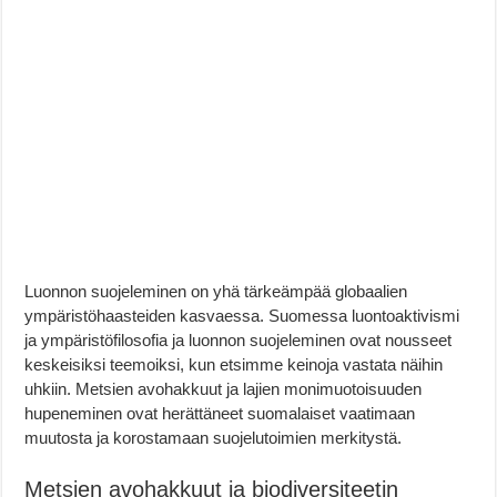
Luonnon suojeleminen on yhä tärkeämpää globaalien
ympäristöhaasteiden kasvaessa. Suomessa luontoaktivismi
ja ympäristöfilosofia ja luonnon suojeleminen ovat nousseet
keskeisiksi teemoiksi, kun etsimme keinoja vastata näihin
uhkiin. Metsien avohakkuut ja lajien monimuotoisuuden
hupeneminen ovat herättäneet suomalaiset vaatimaan
muutosta ja korostamaan suojelutoimien merkitystä.
Metsien avohakkuut ja biodiversiteetin