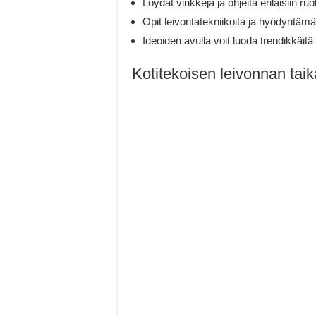
Löydät vinkkejä ja ohjeita erilaisiin r
Opit leivontatekniikoita ja hyödyntämää
Ideoiden avulla voit luoda trendikkäitä
Kotitekoisen leivonnan tai