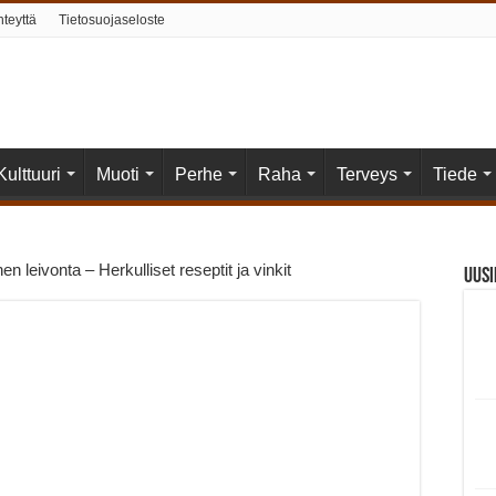
hteyttä
Tietosuojaseloste
Kulttuuri
Muoti
Perhe
Raha
Terveys
Tiede
en leivonta – Herkulliset reseptit ja vinkit
Uus