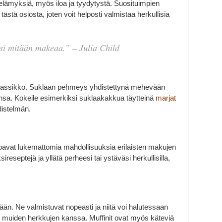
kuelämyksiä, myös iloa ja tyydytystä. Suosituimpien
tästä osiosta, joten voit helposti valmistaa herkullisia
isi mitään makeaa.” – Julia Child
 klassikko. Suklaan pehmeys yhdistettynä mehevään
nsa. Kokeile esimerkiksi suklaakakkua täytteinä
marjat
distelmän.
rjoavat lukemattomia mahdollisuuksia erilaisten makujen
ireseptejä ja yllätä perheesi tai ystäväsi herkullisilla,
ään. Ne valmistuvat nopeasti ja niitä voi halutessaan
ai muiden herkkujen kanssa. Muffinit ovat myös käteviä