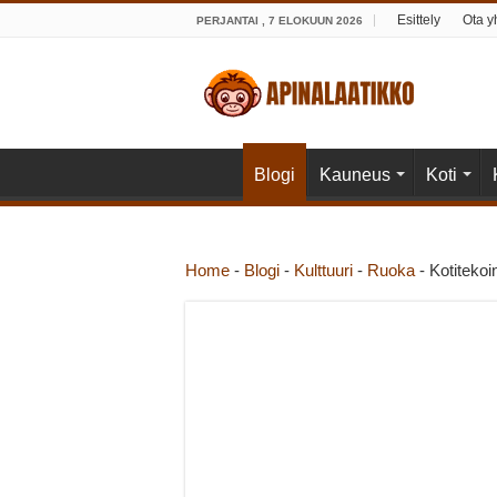
Esittely
Ota y
PERJANTAI , 7 ELOKUUN 2026
Blogi
Kauneus
Koti
Home
-
Blogi
-
Kulttuuri
-
Ruoka
-
Kotitekoin