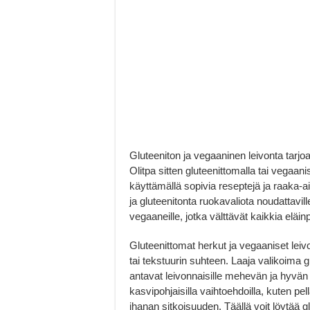
Gluteeniton ja vegaaninen leivonta tarjoa
Olitpa sitten gluteenittomalla tai vegaani
käyttämällä sopivia reseptejä ja raaka-ain
ja gluteenitonta ruokavaliota noudattavill
vegaaneille, jotka välttävät kaikkia eläinp
Gluteenittomat herkut ja vegaaniset lei
tai tekstuurin suhteen. Laaja valikoima gl
antavat leivonnaisille mehevän ja hyvä
kasvipohjaisilla vaihtoehdoilla, kuten 
ihanan sitkoisuuden. Täällä voit löytää g