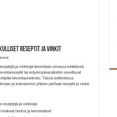
ulliset reseptit ja vinkit
kerrat
 reseptejä ja vinkkejä leivontaan omassa keittiössä.
ontareseptit tai erityisruokavalioihin soveltuvat
a ohjeita leivontaunelmiisi. Tässä artikkelissa
lmaan ja kokoamme yhteen parhaat reseptit ja vinkit.
ia reseptejä ja vinkkejä
i makeat herkut ja leivonnaiset