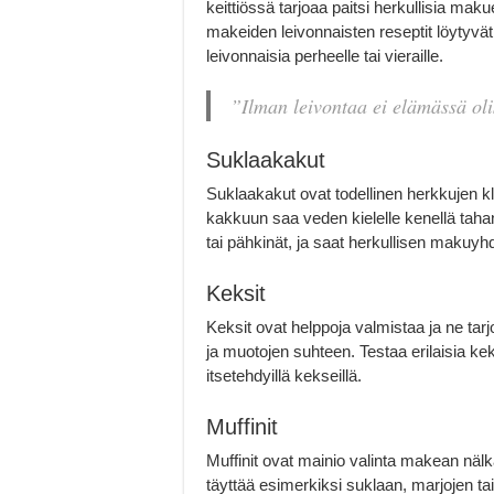
keittiössä tarjoaa paitsi herkullisia ma
makeiden leivonnaisten reseptit löytyvät 
leivonnaisia perheelle tai vieraille.
”Ilman leivontaa ei elämässä ol
Suklaakakut
Suklaakakut ovat todellinen herkkujen
kakkuun saa veden kielelle kenellä taha
tai pähkinät, ja saat herkullisen makuyh
Keksit
Keksit ovat helppoja valmistaa ja ne ta
ja muotojen suhteen. Testaa erilaisia keks
itsetehdyillä kekseillä.
Muffinit
Muffinit ovat mainio valinta makean nälk
täyttää esimerkiksi suklaan, marjojen t