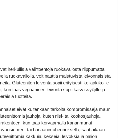
vat herkullisia vaihtoehtoja ruokavaliosta riippumatta.
sella ruokavaliolla, voit nauttia maistuvista leivonnaisista
eita. Gluteeniton leivonta sopii erityisesti keliaakikoille
e, kun taas vegaaninen leivonta sopii kasvissyöjille ja
eräisiä tuotteita.
vonnaiset eivät kuitenkaan tarkoita kompromisseja maun
uteenittomia jauhoja, kuten riisi- tai kookosjauhoja,
n rakenteen, kun taas korvaamalla kananmunat
pellavansiemen- tai banaanimuhennoksella, saat aikaan
luteenittomia kakkuja, keksejä, leivoksia ja paljon