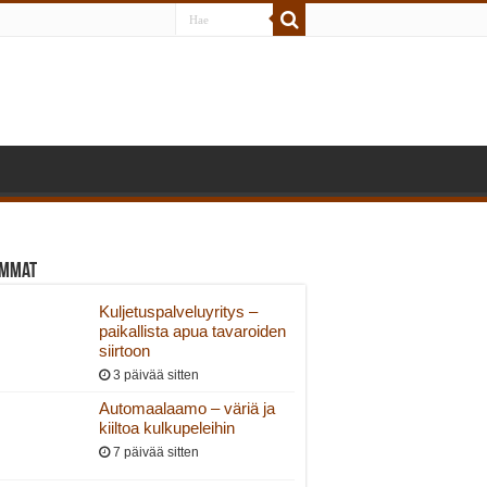
immat
Kuljetuspalveluyritys –
paikallista apua tavaroiden
siirtoon
3 päivää sitten
Automaalaamo – väriä ja
kiiltoa kulkupeleihin
7 päivää sitten