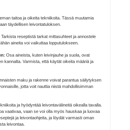
ieman taitoa ja oikeita tekniikoita. Tässä muutamia
aan täydellisen leivontatuloksen.
Tarkista reseptistä tarkat mittasuhteet ja annostele
n vähän aineita voi vaikuttaa lopputulokseen.
en:
Osa aineista, kuten leivinjauhe ja suola, ovat
n kannalta. Varmista, että käytät oikeita määriä ja
nnaisten maku ja rakenne voivat parantua säilytyksen
vonnaisille, jotta voit nauttia niistä mahdollisimman
kniikoita ja hyödyntää leivontavälineitä oikealla tavalla.
itoa vaativaa, vaan se voi olla myös hauskaa ja luovaa
 reseptejä ja leivontaohjeita, ja löydät varmasti oman
ista leivontaa.