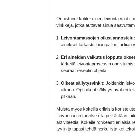
Onnistunut kotitekoinen leivonta vaatii h
vinkkejä, jotka auttavat sinua saavuttam
Leivontamassojen oikea annostelu:
ainekset tarkasti. Liian paljon tai liia
Eri aineiden vaikutus lopputulokse
tärkeitä leivontaprosessin onnistumise
seuraat reseptin ohjeita.
Oikeat säilytysvinkit:
Joidenkin leivo
aikana. Opi oikeat säilytystavat eri lei
pitkään.
Muista myös kokeilla erilaisia koristelute
Leivonnan ei tarvitse olla pelkästään ta
aktiviteettia. Kokeile rohkeasti erilaisia
tyylin ja tapasi tehdä herkullista kotiteko