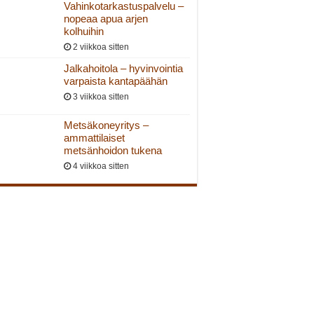
Vahinkotarkastuspalvelu –
nopeaa apua arjen
kolhuihin
2 viikkoa sitten
Jalkahoitola – hyvinvointia
varpaista kantapäähän
3 viikkoa sitten
Metsäkoneyritys –
ammattilaiset
metsänhoidon tukena
4 viikkoa sitten