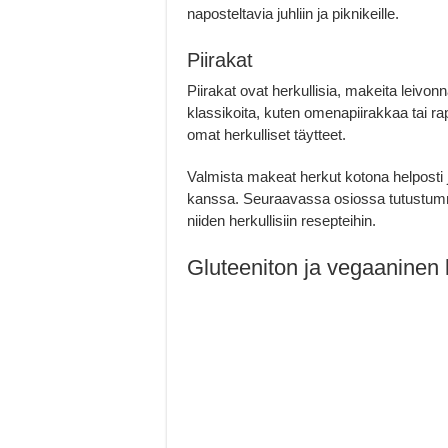
naposteltavia juhliin ja piknikeille.
Piirakat
Piirakat ovat herkullisia, makeita leivonn
klassikoita, kuten omenapiirakkaa tai rap
omat herkulliset täytteet.
Valmista makeat herkut kotona helposti j
kanssa. Seuraavassa osiossa tutustumm
niiden herkullisiin resepteihin.
Gluteeniton ja vegaaninen le