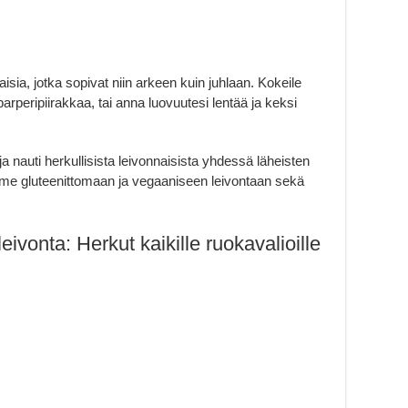
aisia, jotka sopivat niin arkeen kuin juhlaan. Kokeile
arperipiirakkaa, tai anna luovuutesi lentää ja keksi
a nauti herkullisista leivonnaisista yhdessä läheisten
e gluteenittomaan ja vegaaniseen leivontaan sekä
ivonta: Herkut kaikille ruokavalioille