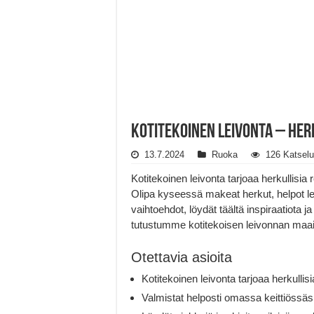
Kotitekoinen leivonta – Herk
13.7.2024
Ruoka
126 Katselu
Kotitekoinen leivonta tarjoaa herkullisia
Olipa kyseessä makeat herkut, helpot leiv
vaihtoehdot, löydät täältä inspiraatiota j
tutustumme kotitekoisen leivonnan maai
Otettavia asioita
Kotitekoinen leivonta tarjoaa herkullis
Valmistat helposti omassa keittiössäs