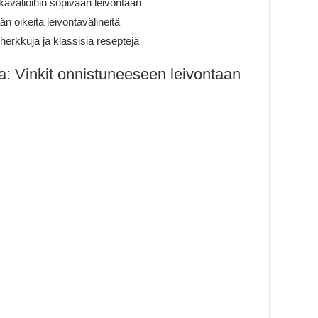
uokavalioihin sopivaan leivontaan
n oikeita leivontavälineitä
 herkkuja ja klassisia reseptejä
ka: Vinkit onnistuneeseen leivontaan