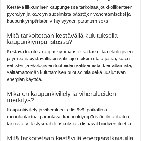
Kestävä liikkuminen kaupungeissa tarkoittaa joukkoliikenteen,
pyöräilyn ja kävelyn suosimista päästöjen vähentämiseksi ja
kaupunkiympäristön viihtyisyyden parantamiseksi.
Mitä tarkoitetaan kestävällä kulutuksella
kaupunkiympäristössä?
Kestävä kulutus kaupunkiympäristössä tarkoittaa ekologisten
ja ympäristöystävällisten valintojen tekemistä arjessa, kuten
eettisten ja ekologisten tuotteiden valitsemista, kierrättämistä,
välttämättömän kuluttamisen priorisointia sekä uusiutuvan
energian käyttöä.
Mikä on kaupunkiviljely ja viheralueiden
merkitys?
Kaupunkiviljely ja viheralueet edistävät paikallista
ruoantuotantoa, parantavat kaupunkiympäristön ilmanlaatua,
tarjoavat virkistysmahdollisuuksia ja lisäävät biodiversiteettiä.
Mitä tarkoitetaan kestävillä energiaratkaisuilla