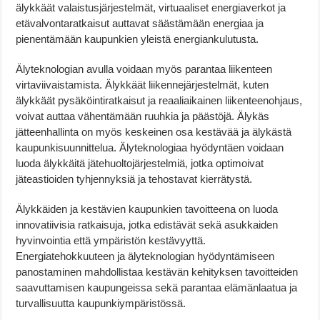
älykkäät valaistusjärjestelmät, virtuaaliset energiaverkot ja
etävalvontaratkaisut auttavat säästämään energiaa ja
pienentämään kaupunkien yleistä energiankulutusta.
Älyteknologian avulla voidaan myös parantaa liikenteen
virtaviivaistamista. Älykkäät liikennejärjestelmät, kuten
älykkäät pysäköintiratkaisut ja reaaliaikainen liikenteenohjaus,
voivat auttaa vähentämään ruuhkia ja päästöjä. Älykäs
jätteenhallinta on myös keskeinen osa kestävää ja älykästä
kaupunkisuunnittelua. Älyteknologiaa hyödyntäen voidaan
luoda älykkäitä jätehuoltojärjestelmiä, jotka optimoivat
jäteastioiden tyhjennyksiä ja tehostavat kierrätystä.
Älykkäiden ja kestävien kaupunkien tavoitteena on luoda
innovatiivisia ratkaisuja, jotka edistävät sekä asukkaiden
hyvinvointia että ympäristön kestävyyttä.
Energiatehokkuuteen ja älyteknologian hyödyntämiseen
panostaminen mahdollistaa kestävän kehityksen tavoitteiden
saavuttamisen kaupungeissa sekä parantaa elämänlaatua ja
turvallisuutta kaupunkiympäristössä.