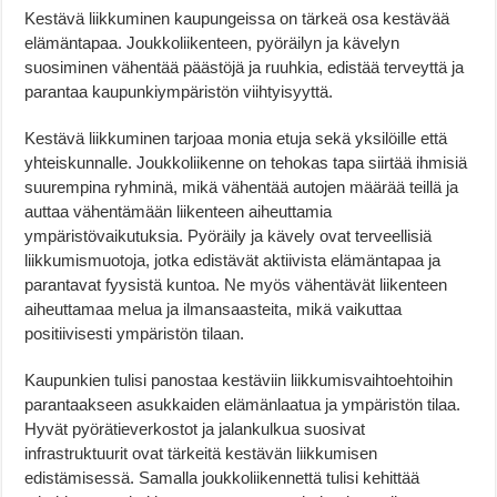
Kestävä liikkuminen kaupungeissa on tärkeä osa kestävää
elämäntapaa. Joukkoliikenteen, pyöräilyn ja kävelyn
suosiminen vähentää päästöjä ja ruuhkia, edistää terveyttä ja
parantaa kaupunkiympäristön viihtyisyyttä.
Kestävä liikkuminen tarjoaa monia etuja sekä yksilöille että
yhteiskunnalle. Joukkoliikenne on tehokas tapa siirtää ihmisiä
suurempina ryhminä, mikä vähentää autojen määrää teillä ja
auttaa vähentämään liikenteen aiheuttamia
ympäristövaikutuksia. Pyöräily ja kävely ovat terveellisiä
liikkumismuotoja, jotka edistävät aktiivista elämäntapaa ja
parantavat fyysistä kuntoa. Ne myös vähentävät liikenteen
aiheuttamaa melua ja ilmansaasteita, mikä vaikuttaa
positiivisesti ympäristön tilaan.
Kaupunkien tulisi panostaa kestäviin liikkumisvaihtoehtoihin
parantaakseen asukkaiden elämänlaatua ja ympäristön tilaa.
Hyvät pyörätieverkostot ja jalankulkua suosivat
infrastruktuurit ovat tärkeitä kestävän liikkumisen
edistämisessä. Samalla joukkoliikennettä tulisi kehittää