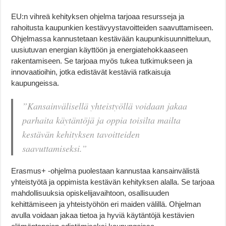
EU:n vihreä kehityksen ohjelma tarjoaa resursseja ja
rahoitusta kaupunkien kestävyystavoitteiden saavuttamiseen.
Ohjelmassa kannustetaan kestävään kaupunkisuunnitteluun,
uusiutuvan energian käyttöön ja energiatehokkaaseen
rakentamiseen. Se tarjoaa myös tukea tutkimukseen ja
innovaatioihin, jotka edistävät kestäviä ratkaisuja
kaupungeissa.
”Kansainvälisellä yhteistyöllä voidaan jakaa
parhaita käytäntöjä ja oppia toisilta mailta
kestävän kehityksen tavoitteiden
saavuttamiseksi.”
Erasmus+ -ohjelma puolestaan kannustaa kansainvälistä
yhteistyötä ja oppimista kestävän kehityksen alalla. Se tarjoaa
mahdollisuuksia opiskelijavaihtoon, osallisuuden
kehittämiseen ja yhteistyöhön eri maiden välillä. Ohjelman
avulla voidaan jakaa tietoa ja hyviä käytäntöjä kestävien