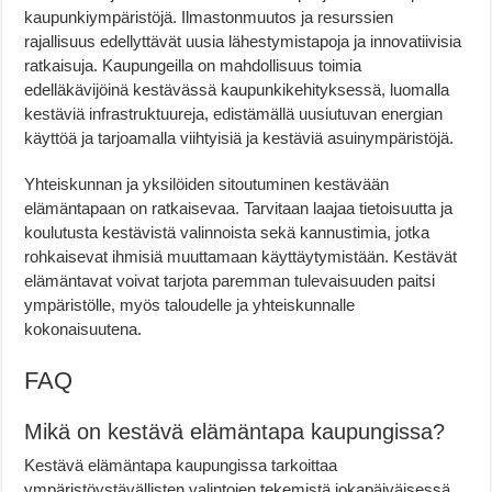
kaupunkiympäristöjä. Ilmastonmuutos ja resurssien
rajallisuus edellyttävät uusia lähestymistapoja ja innovatiivisia
ratkaisuja. Kaupungeilla on mahdollisuus toimia
edelläkävijöinä kestävässä kaupunkikehityksessä, luomalla
kestäviä infrastruktuureja, edistämällä uusiutuvan energian
käyttöä ja tarjoamalla viihtyisiä ja kestäviä asuinympäristöjä.
Yhteiskunnan ja yksilöiden sitoutuminen kestävään
elämäntapaan on ratkaisevaa. Tarvitaan laajaa tietoisuutta ja
koulutusta kestävistä valinnoista sekä kannustimia, jotka
rohkaisevat ihmisiä muuttamaan käyttäytymistään. Kestävät
elämäntavat voivat tarjota paremman tulevaisuuden paitsi
ympäristölle, myös taloudelle ja yhteiskunnalle
kokonaisuutena.
FAQ
Mikä on kestävä elämäntapa kaupungissa?
Kestävä elämäntapa kaupungissa tarkoittaa
ympäristöystävällisten valintojen tekemistä jokapäiväisessä