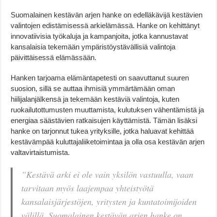
Suomalainen kestävän arjen hanke on edelläkävijä kestävien
valintojen edistämisessä arkielämässä. Hanke on kehittänyt
innovatiivisia työkaluja ja kampanjoita, jotka kannustavat
kansalaisia tekemään ympäristöystävällisiä valintoja
päivittäisessä elämässään.
Hanken tarjoama elämäntapetesti on saavuttanut suuren
suosion, sillä se auttaa ihmisiä ymmärtämään oman
hiilijalanjälkensä ja tekemään kestäviä valintoja, kuten
ruokailutottumusten muuttamista, kulutuksen vähentämistä ja
energiaa säästävien ratkaisujen käyttämistä. Tämän lisäksi
hanke on tarjonnut tukea yrityksille, jotka haluavat kehittää
kestävämpää kuluttajaliiketoimintaa ja olla osa kestävän arjen
valtavirtaistumista.
”Kestävä arki ei ole vain yksilön vastuulla, vaan
tarvitaan myös laajempaa yhteistyötä
kansalaisjärjestöjen, yritysten ja kuntatoimijoiden
välillä. Suomalainen kestävän arjen hanke on