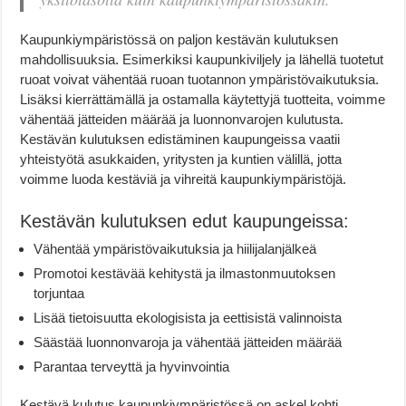
Kaupunkiympäristössä on paljon kestävän kulutuksen
mahdollisuuksia. Esimerkiksi kaupunkiviljely ja lähellä tuotetut
ruoat voivat vähentää ruoan tuotannon ympäristövaikutuksia.
Lisäksi kierrättämällä ja ostamalla käytettyjä tuotteita, voimme
vähentää jätteiden määrää ja luonnonvarojen kulutusta.
Kestävän kulutuksen edistäminen kaupungeissa vaatii
yhteistyötä asukkaiden, yritysten ja kuntien välillä, jotta
voimme luoda kestäviä ja vihreitä kaupunkiympäristöjä.
Kestävän kulutuksen edut kaupungeissa:
Vähentää ympäristövaikutuksia ja hiilijalanjälkeä
Promotoi kestävää kehitystä ja ilmastonmuutoksen
torjuntaa
Lisää tietoisuutta ekologisista ja eettisistä valinnoista
Säästää luonnonvaroja ja vähentää jätteiden määrää
Parantaa terveyttä ja hyvinvointia
Kestävä kulutus kaupunkiympäristössä on askel kohti