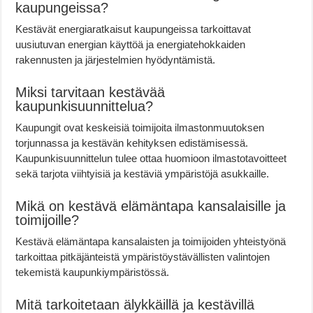
kaupungeissa?
Kestävät energiaratkaisut kaupungeissa tarkoittavat
uusiutuvan energian käyttöä ja energiatehokkaiden
rakennusten ja järjestelmien hyödyntämistä.
Miksi tarvitaan kestävää
kaupunkisuunnittelua?
Kaupungit ovat keskeisiä toimijoita ilmastonmuutoksen
torjunnassa ja kestävän kehityksen edistämisessä.
Kaupunkisuunnittelun tulee ottaa huomioon ilmastotavoitteet
sekä tarjota viihtyisiä ja kestäviä ympäristöjä asukkaille.
Mikä on kestävä elämäntapa kansalaisille ja
toimijoille?
Kestävä elämäntapa kansalaisten ja toimijoiden yhteistyönä
tarkoittaa pitkäjänteistä ympäristöystävällisten valintojen
tekemistä kaupunkiympäristössä.
Mitä tarkoitetaan älykkäillä ja kestävillä