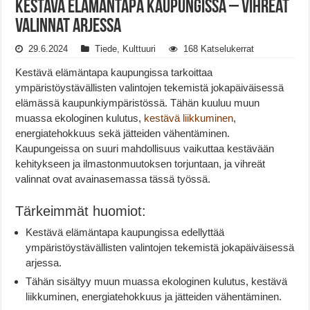
Kestävä elämäntapa kaupungissa – Vihreät
valinnat arjessa
29.6.2024
Tiede
,
Kulttuuri
168 Katselukerrat
Kestävä elämäntapa kaupungissa tarkoittaa
ympäristöystävällisten valintojen tekemistä jokapäiväisessä
elämässä kaupunkiympäristössä. Tähän kuuluu muun
muassa ekologinen kulutus,
kestävä liikkuminen
,
energiatehokkuus sekä jätteiden vähentäminen.
Kaupungeissa on suuri mahdollisuus vaikuttaa kestävään
kehitykseen ja ilmastonmuutoksen torjuntaan, ja vihreät
valinnat ovat avainasemassa tässä työssä.
Tärkeimmät huomiot:
Kestävä elämäntapa kaupungissa edellyttää
ympäristöystävällisten valintojen tekemistä jokapäiväisessä
arjessa.
Tähän sisältyy muun muassa ekologinen kulutus, kestävä
liikkuminen, energiatehokkuus ja jätteiden vähentäminen.