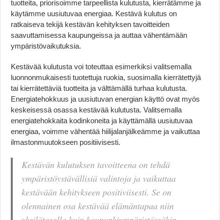
tuotteita, priorisoimme tarpeellista kulutusta, kierrätämme ja
käytämme uusiutuvaa energiaa. Kestävä kulutus on
ratkaiseva tekijä kestävän kehityksen tavoitteiden
saavuttamisessa kaupungeissa ja auttaa vähentämään
ympäristövaikutuksia.
Kestävää kulutusta voi toteuttaa esimerkiksi valitsemalla
luonnonmukaisesti tuotettuja ruokia, suosimalla kierrätettyjä
tai kierrätettäviä tuotteita ja välttämällä turhaa kulutusta.
Energiatehokkuus ja uusiutuvan energian käyttö ovat myös
keskeisessä osassa kestävää kulutusta. Valitsemalla
energiatehokkaita kodinkoneita ja käyttämällä uusiutuvaa
energiaa, voimme vähentää hiilijalanjälkeämme ja vaikuttaa
ilmastonmuutokseen positiivisesti.
Kestävän kulutuksen tavoitteena on tehdä
ympäristöystävällisiä valintoja ja vaikuttaa
kestävään kehitykseen positiviisesti. Se on
olennainen osa kestävää elämäntapaa niin
yksilötasolla kuin kaupunkiympäristössäkin.