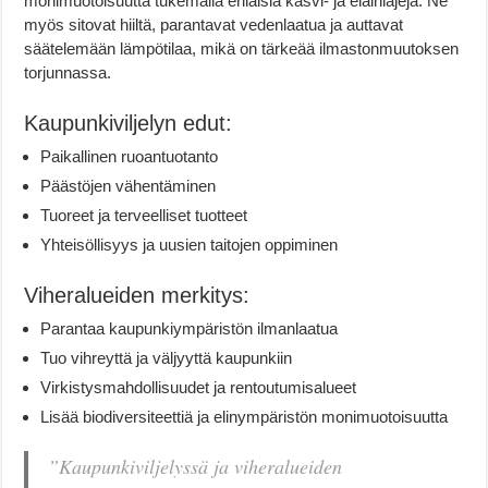
monimuotoisuutta tukemalla erilaisia kasvi- ja eläinlajeja. Ne
myös sitovat hiiltä, parantavat vedenlaatua ja auttavat
säätelemään lämpötilaa, mikä on tärkeää ilmastonmuutoksen
torjunnassa.
Kaupunkiviljelyn edut:
Paikallinen ruoantuotanto
Päästöjen vähentäminen
Tuoreet ja terveelliset tuotteet
Yhteisöllisyys ja uusien taitojen oppiminen
Viheralueiden merkitys:
Parantaa kaupunkiympäristön ilmanlaatua
Tuo vihreyttä ja väljyyttä kaupunkiin
Virkistysmahdollisuudet ja rentoutumisalueet
Lisää biodiversiteettiä ja elinympäristön monimuotoisuutta
”Kaupunkiviljelyssä ja viheralueiden