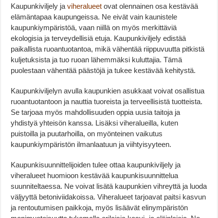
Kaupunkiviljely ja
viheralueet
ovat olennainen osa kestävää
elämäntapaa kaupungeissa. Ne eivät vain kaunistele
kaupunkiympäristöä, vaan niillä on myös merkittäviä
ekologisia ja terveydellisiä etuja. Kaupunkiviljely edistää
paikallista ruoantuotantoa, mikä vähentää riippuvuutta pitkistä
kuljetuksista ja tuo ruoan lähemmäksi kuluttajia. Tämä
puolestaan vähentää päästöjä ja tukee kestävää kehitystä.
Kaupunkiviljelyn avulla kaupunkien asukkaat voivat osallistua
ruoantuotantoon ja nauttia tuoreista ja terveellisistä tuotteista.
Se tarjoaa myös mahdollisuuden oppia uusia taitoja ja
yhdistyä yhteisön kanssa. Lisäksi viheralueilla, kuten
puistoilla ja puutarhoilla, on myönteinen vaikutus
kaupunkiympäristön ilmanlaatuun ja viihtyisyyteen.
Kaupunkisuunnittelijoiden tulee ottaa kaupunkiviljely ja
viheralueet huomioon kestävää kaupunkisuunnittelua
suunniteltaessa. Ne voivat lisätä kaupunkien vihreyttä ja luoda
väljyyttä betoniviidakoissa. Viheralueet tarjoavat paitsi kasvun
ja rentoutumisen paikkoja, myös lisäävät elinympäristön