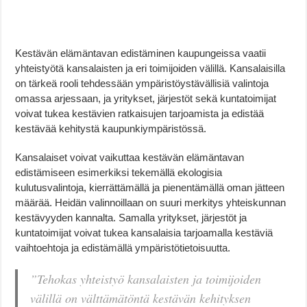
Kestävän elämäntavan edistäminen kaupungeissa vaatii
yhteistyötä kansalaisten ja eri toimijoiden välillä. Kansalaisilla
on tärkeä rooli tehdessään ympäristöystävällisiä valintoja
omassa arjessaan, ja yritykset, järjestöt sekä kuntatoimijat
voivat tukea kestävien ratkaisujen tarjoamista ja edistää
kestävää kehitystä kaupunkiympäristössä.
Kansalaiset voivat vaikuttaa kestävän elämäntavan
edistämiseen esimerkiksi tekemällä ekologisia
kulutusvalintoja, kierrättämällä ja pienentämällä oman jätteen
määrää. Heidän valinnoillaan on suuri merkitys yhteiskunnan
kestävyyden kannalta. Samalla yritykset, järjestöt ja
kuntatoimijat voivat tukea kansalaisia tarjoamalla kestäviä
vaihtoehtoja ja edistämällä ympäristötietoisuutta.
”Tehokas yhteistyö kansalaisten ja toimijoiden
välillä on välttämätöntä kestävän kehityksen