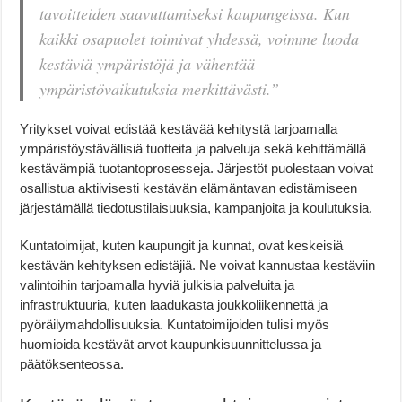
tavoitteiden saavuttamiseksi kaupungeissa. Kun
kaikki osapuolet toimivat yhdessä, voimme luoda
kestäviä ympäristöjä ja vähentää
ympäristövaikutuksia merkittävästi.”
Yritykset voivat edistää kestävää kehitystä tarjoamalla
ympäristöystävällisiä tuotteita ja palveluja sekä kehittämällä
kestävämpiä tuotantoprosesseja. Järjestöt puolestaan voivat
osallistua aktiivisesti kestävän elämäntavan edistämiseen
järjestämällä tiedotustilaisuuksia, kampanjoita ja koulutuksia.
Kuntatoimijat, kuten kaupungit ja kunnat, ovat keskeisiä
kestävän kehityksen edistäjiä. Ne voivat kannustaa kestäviin
valintoihin tarjoamalla hyviä julkisia palveluita ja
infrastruktuuria, kuten laadukasta joukkoliikennettä ja
pyöräilymahdollisuuksia. Kuntatoimijoiden tulisi myös
huomioida kestävät arvot kaupunkisuunnittelussa ja
päätöksenteossa.