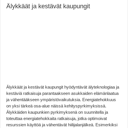
Älykkäät ja kestävät kaupungit
Älykkäät ja kestävät kaupungit hyödyntävät älyteknologiaa ja
kestäviä ratkaisuja parantaakseen asukkaiden elämänlaatua
ja vähentääkseen ympäristövaikutuksia. Energiatehokkuus
on yksi tärkeä osa-alue näissä kehityspyrkimyksissä.
Älykkäiden kaupunkien pyrkimyksenä on suunnitella ja
toteuttaa energiatehokkaita ratkaisuja, jotka optimoivat
resurssien käyttöä ja vähentävät hiilijalanjälkeä. Esimerkiksi