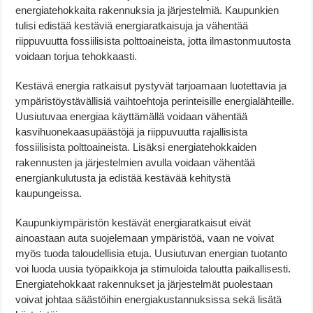
energiatehokkaita rakennuksia ja järjestelmiä. Kaupunkien
tulisi edistää kestäviä energiaratkaisuja ja vähentää
riippuvuutta fossiilisista polttoaineista, jotta ilmastonmuutosta
voidaan torjua tehokkaasti.
Kestävä energia ratkaisut pystyvät tarjoamaan luotettavia ja
ympäristöystävällisiä vaihtoehtoja perinteisille energialähteille.
Uusiutuvaa energiaa käyttämällä voidaan vähentää
kasvihuonekaasupäästöjä ja riippuvuutta rajallisista
fossiilisista polttoaineista. Lisäksi energiatehokkaiden
rakennusten ja järjestelmien avulla voidaan vähentää
energiankulutusta ja edistää kestävää kehitystä
kaupungeissa.
Kaupunkiympäristön kestävät energiaratkaisut eivät
ainoastaan auta suojelemaan ympäristöä, vaan ne voivat
myös tuoda taloudellisia etuja. Uusiutuvan energian tuotanto
voi luoda uusia työpaikkoja ja stimuloida taloutta paikallisesti.
Energiatehokkaat rakennukset ja järjestelmät puolestaan
voivat johtaa säästöihin energiakustannuksissa sekä lisätä