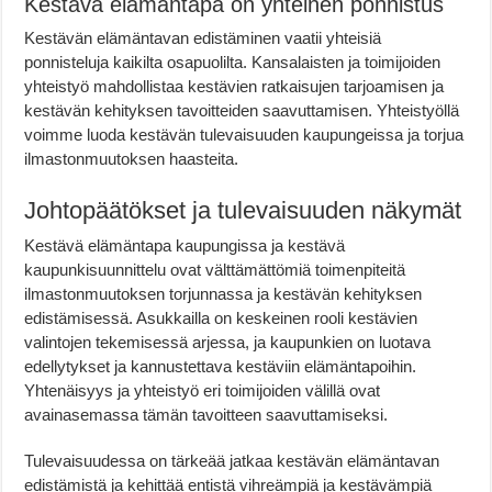
Kestävä elämäntapa on yhteinen ponnistus
Kestävän elämäntavan edistäminen vaatii yhteisiä
ponnisteluja kaikilta osapuolilta. Kansalaisten ja toimijoiden
yhteistyö mahdollistaa kestävien ratkaisujen tarjoamisen ja
kestävän kehityksen tavoitteiden saavuttamisen. Yhteistyöllä
voimme luoda kestävän tulevaisuuden kaupungeissa ja torjua
ilmastonmuutoksen haasteita.
Johtopäätökset ja tulevaisuuden näkymät
Kestävä elämäntapa kaupungissa ja kestävä
kaupunkisuunnittelu ovat välttämättömiä toimenpiteitä
ilmastonmuutoksen torjunnassa ja kestävän kehityksen
edistämisessä. Asukkailla on keskeinen rooli kestävien
valintojen tekemisessä arjessa, ja kaupunkien on luotava
edellytykset ja kannustettava kestäviin elämäntapoihin.
Yhtenäisyys ja yhteistyö eri toimijoiden välillä ovat
avainasemassa tämän tavoitteen saavuttamiseksi.
Tulevaisuudessa on tärkeää jatkaa kestävän elämäntavan
edistämistä ja kehittää entistä vihreämpiä ja kestävämpiä