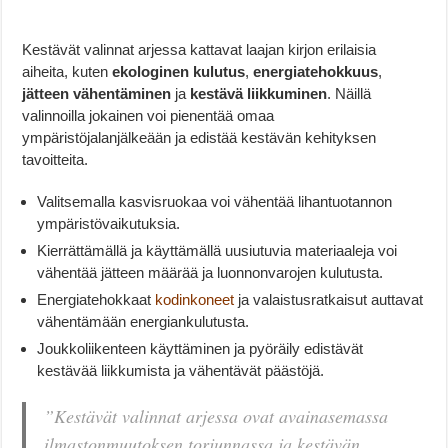
Kestävät valinnat arjessa kattavat laajan kirjon erilaisia
aiheita, kuten
ekologinen kulutus
,
energiatehokkuus
,
jätteen vähentäminen
ja
kestävä liikkuminen
. Näillä
valinnoilla jokainen voi pienentää omaa
ympäristöjalanjälkeään ja edistää kestävän kehityksen
tavoitteita.
Valitsemalla kasvisruokaa voi vähentää lihantuotannon
ympäristövaikutuksia.
Kierrättämällä ja käyttämällä uusiutuvia materiaaleja voi
vähentää jätteen määrää ja luonnonvarojen kulutusta.
Energiatehokkaat
kodinkoneet
ja valaistusratkaisut auttavat
vähentämään energiankulutusta.
Joukkoliikenteen käyttäminen ja pyöräily edistävät
kestävää liikkumista ja vähentävät päästöjä.
”Kestävät valinnat arjessa ovat avainasemassa
ilmastonmuutoksen torjunnassa ja kestävän