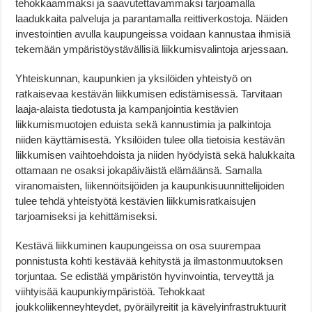
tehokkaammaksi ja saavutettavammaksi tarjoamalla
laadukkaita palveluja ja parantamalla reittiverkostoja. Näiden
investointien avulla kaupungeissa voidaan kannustaa ihmisiä
tekemään ympäristöystävällisiä liikkumisvalintoja arjessaan.
Yhteiskunnan, kaupunkien ja yksilöiden yhteistyö on
ratkaisevaa kestävän liikkumisen edistämisessä. Tarvitaan
laaja-alaista tiedotusta ja kampanjointia kestävien
liikkumismuotojen eduista sekä kannustimia ja palkintoja
niiden käyttämisestä. Yksilöiden tulee olla tietoisia kestävän
liikkumisen vaihtoehdoista ja niiden hyödyistä sekä halukkaita
ottamaan ne osaksi jokapäiväistä elämäänsä. Samalla
viranomaisten, liikennöitsijöiden ja kaupunkisuunnittelijoiden
tulee tehdä yhteistyötä kestävien liikkumisratkaisujen
tarjoamiseksi ja kehittämiseksi.
Kestävä liikkuminen kaupungeissa on osa suurempaa
ponnistusta kohti kestävää kehitystä ja ilmastonmuutoksen
torjuntaa. Se edistää ympäristön hyvinvointia, terveyttä ja
viihtyisää kaupunkiympäristöä. Tehokkaat
joukkoliikenneyhteydet, pyöräilyreitit ja kävelyinfrastruktuurit