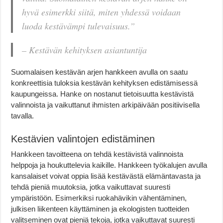
hyvä esimerkki siitä, miten yhdessä voidaan
luoda kestävämpi tulevaisuus.”
– Kestävän kehityksen asiantuntija
Suomalaisen kestävän arjen hankkeen avulla on saatu
konkreettisia tuloksia kestävän kehityksen edistämisessä
kaupungeissa. Hanke on nostanut tietoisuutta kestävistä
valinnoista ja vaikuttanut ihmisten arkipäivään positiivisella
tavalla.
Kestävien valintojen edistäminen
Hankkeen tavoitteena on tehdä kestävistä valinnoista
helppoja ja houkuttelevia kaikille. Hankkeen työkalujen avulla
kansalaiset voivat oppia lisää kestävästä elämäntavasta ja
tehdä pieniä muutoksia, jotka vaikuttavat suuresti
ympäristöön. Esimerkiksi ruokahävikin vähentäminen,
julkisen liikenteen käyttäminen ja ekologisten tuotteiden
valitseminen ovat pieniä tekoja, jotka vaikuttavat suuresti