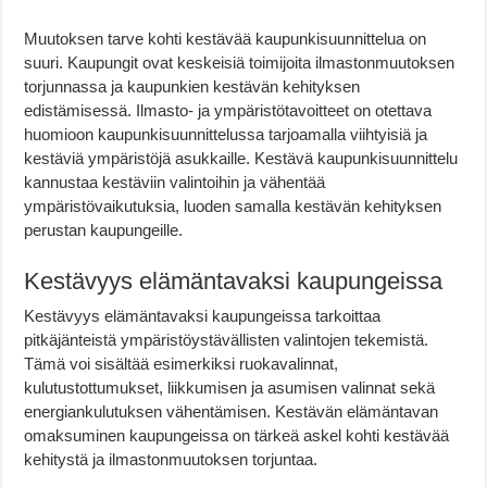
Muutoksen tarve kohti kestävää kaupunkisuunnittelua on
suuri. Kaupungit ovat keskeisiä toimijoita ilmastonmuutoksen
torjunnassa ja kaupunkien kestävän kehityksen
edistämisessä. Ilmasto- ja ympäristötavoitteet on otettava
huomioon kaupunkisuunnittelussa tarjoamalla viihtyisiä ja
kestäviä ympäristöjä asukkaille. Kestävä kaupunkisuunnittelu
kannustaa kestäviin valintoihin ja vähentää
ympäristövaikutuksia, luoden samalla kestävän kehityksen
perustan kaupungeille.
Kestävyys elämäntavaksi kaupungeissa
Kestävyys elämäntavaksi kaupungeissa tarkoittaa
pitkäjänteistä ympäristöystävällisten valintojen tekemistä.
Tämä voi sisältää esimerkiksi ruokavalinnat,
kulutustottumukset, liikkumisen ja asumisen valinnat sekä
energiankulutuksen vähentämisen. Kestävän elämäntavan
omaksuminen kaupungeissa on tärkeä askel kohti kestävää
kehitystä ja ilmastonmuutoksen torjuntaa.