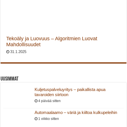
Tekoäly ja Luovuus – Algoritmien Luovat
Mahdollisuudet
31.1.2025
Uusimmat
Kuljetuspalveluyritys – paikallista apua
tavaroiden siirtoon
4 päivää sitten
Automaalaamo – väriä ja kiiltoa kulkupeleihin
1 viikko sitten