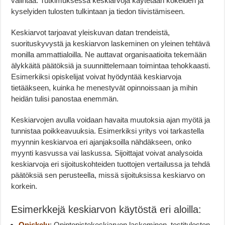
valintaa. Tutkimuksessa keskiarvoja käytetään kokeiden ja
kyselyiden tulosten tulkintaan ja tiedon tiivistämiseen.
Keskiarvot tarjoavat yleiskuvan datan trendeistä,
suorituskyvystä ja keskiarvon laskeminen on yleinen tehtävä
monilla ammattialoilla. Ne auttavat organisaatioita tekemään
älykkäitä päätöksiä ja suunnittelemaan toimintaa tehokkaasti.
Esimerkiksi opiskelijat voivat hyödyntää keskiarvoja
tietääkseen, kuinka he menestyvät opinnoissaan ja mihin
heidän tulisi panostaa enemmän.
Keskiarvojen avulla voidaan havaita muutoksia ajan myötä ja
tunnistaa poikkeavuuksia. Esimerkiksi yritys voi tarkastella
myynnin keskiarvoa eri ajanjaksoilla nähdäkseen, onko
myynti kasvussa vai laskussa. Sijoittajat voivat analysoida
keskiarvoja eri sijoituskohteiden tuottojen vertailussa ja tehdä
päätöksiä sen perusteella, missä sijoituksissa keskiarvo on
korkein.
Esimerkkejä keskiarvon käytöstä eri aloilla:
Opiskelu
: Opintopistekeskiarvon laskeminen, testitulosten