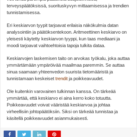
terveyspäätöksissä, suorituskyvyn mittaamisessa ja trendien
tunnistamisessa.
Eri keskiarvon tyypit tarjoavat erilaisia näkökulmia datan
analysointiin ja päätöksentekoon. Aritmeettinen keskiarvo on
yleisesti käytetty keskiarvon tyyppi, kun taas mediaani ja
moodi tarjoavat vaihtoehtoisia tapoja tulkita dataa.
Keskiarvojen laskemisen taito on arvokas työkalu, joka auttaa
ymmärtämään ympäröivää maailmaa paremmin. Se auttaa
sinua saamaan yhteenvedon suurista tietomääristä ja
tunnistamaan keskeiset
trendit
ja poikkeavuudet.
Ole kuitenkin varovainen tulkinnan kanssa. On tärkeää
ymmärtää, että keskiarvo ei aina kerro koko totuutta.
Poikkeavuudet voivat vääristää keskiarvoa ja johtaa
virheellisiin johtopäätöksiin. Siksi on tärkeää tunnistaa ja
käsitellä poikkeavuudet asianmukaisesti.