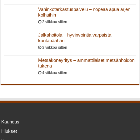
Vahinkotarkastuspalvelu – nopeaa apua arjen
kolhuihin
2 viikkoa sitten
Jalkahoitola – hyvinvointia varpaista
kantapäähän
3 viikkoa sitten
Metsäkoneyritys – ammattilaiset metsänhoidon
tukena
4 viikkoa sitten
Kauneus
Hiukset