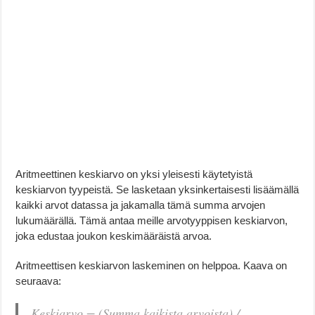
Aritmeettinen keskiarvo on yksi yleisesti käytetyistä
keskiarvon tyypeistä. Se lasketaan yksinkertaisesti lisäämällä
kaikki arvot datassa ja jakamalla tämä summa arvojen
lukumäärällä. Tämä antaa meille arvotyyppisen keskiarvon,
joka edustaa joukon keskimääräistä arvoa.
Aritmeettisen keskiarvon laskeminen on helppoa. Kaava on
seuraava:
Keskiarvo = (Summa kaikista arvoista) /