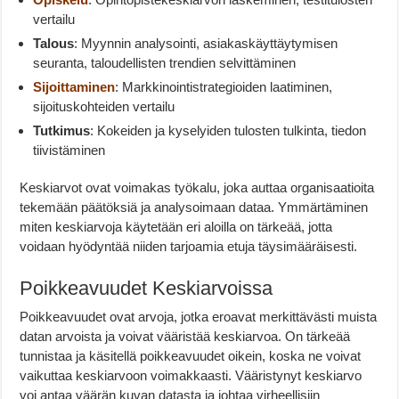
vertailu
Talous
: Myynnin analysointi, asiakaskäyttäytymisen
seuranta, taloudellisten trendien selvittäminen
Sijoittaminen
: Markkinointistrategioiden laatiminen,
sijoituskohteiden vertailu
Tutkimus
: Kokeiden ja kyselyiden tulosten tulkinta, tiedon
tiivistäminen
Keskiarvot ovat voimakas työkalu, joka auttaa organisaatioita
tekemään päätöksiä ja analysoimaan dataa. Ymmärtäminen
miten keskiarvoja käytetään eri aloilla on tärkeää, jotta
voidaan hyödyntää niiden tarjoamia etuja täysimääräisesti.
Poikkeavuudet Keskiarvoissa
Poikkeavuudet ovat arvoja, jotka eroavat merkittävästi muista
datan arvoista ja voivat vääristää keskiarvoa. On tärkeää
tunnistaa ja käsitellä poikkeavuudet oikein, koska ne voivat
vaikuttaa keskiarvoon voimakkaasti. Vääristynyt keskiarvo
voi antaa väärän kuvan datasta ja johtaa virheellisiin