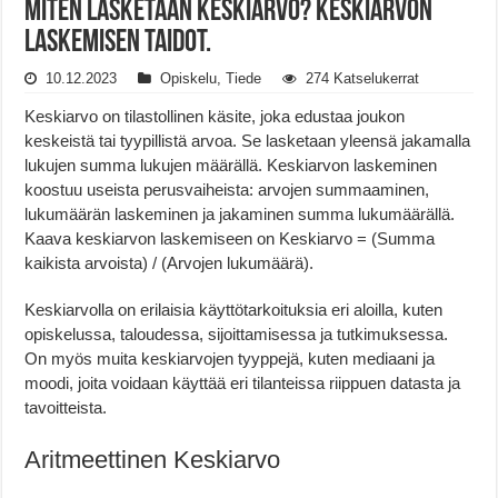
Miten lasketaan keskiarvo? Keskiarvon
laskemisen taidot.
10.12.2023
Opiskelu
,
Tiede
274 Katselukerrat
Keskiarvo on tilastollinen käsite, joka edustaa joukon
keskeistä tai tyypillistä arvoa. Se lasketaan yleensä jakamalla
lukujen summa lukujen määrällä. Keskiarvon laskeminen
koostuu useista perusvaiheista: arvojen summaaminen,
lukumäärän laskeminen ja jakaminen summa lukumäärällä.
Kaava keskiarvon laskemiseen on Keskiarvo = (Summa
kaikista arvoista) / (Arvojen lukumäärä).
Keskiarvolla on erilaisia käyttötarkoituksia eri aloilla, kuten
opiskelussa, taloudessa, sijoittamisessa ja tutkimuksessa.
On myös muita keskiarvojen tyyppejä, kuten mediaani ja
moodi, joita voidaan käyttää eri tilanteissa riippuen datasta ja
tavoitteista.
Aritmeettinen Keskiarvo