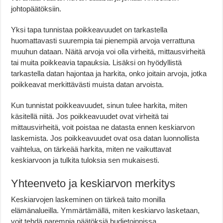
johtopäätöksiin.
Yksi tapa tunnistaa poikkeavuudet on tarkastella
huomattavasti suurempia tai pienempiä arvoja verrattuna
muuhun dataan. Näitä arvoja voi olla virheitä, mittausvirheitä
tai muita poikkeavia tapauksia. Lisäksi on hyödyllistä
tarkastella datan hajontaa ja harkita, onko joitain arvoja, jotka
poikkeavat merkittävästi muista datan arvoista.
Kun tunnistat poikkeavuudet, sinun tulee harkita, miten
käsitellä niitä. Jos poikkeavuudet ovat virheitä tai
mittausvirheitä, voit poistaa ne datasta ennen keskiarvon
laskemista. Jos poikkeavuudet ovat osa datan luonnollista
vaihtelua, on tärkeää harkita, miten ne vaikuttavat
keskiarvoon ja tulkita tuloksia sen mukaisesti.
Yhteenveto ja keskiarvon merkitys
Keskiarvojen laskeminen on tärkeä taito monilla
elämänalueilla. Ymmärtämällä, miten keskiarvo lasketaan,
voit tehdä parempia päätöksiä budjetoinnissa,