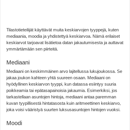
Tilastotieteilijät käyttävät muita keskiarvojen tyyppejä, kuten
mediaania, moodia ja yhdistettyä keskiarvoa. Nämä erilaiset
keskiarvot tarjoavat lisätietoa datan jakautumisesta ja auttavat
ymmärtämään sen piirteitä.
Mediaani
Mediaani on keskimmäinen arvo lajitellussa lukujoukossa. Se
jakaa joukon kahteen yhtä suureen osaan. Mediaani on
hyödyllinen keskiarvon tyyppi, kun datassa esiintyy suuria
poikkeamia tai epätasapainoisia jakaumia. Esimerkiksi, jos
tarkastellaan asuntojen hintoja, mediaani antaa paremman
kuvan tyypillisestä hintatasosta kuin aritmeettinen keskiarvo,
joka voisi vääristyä suurten luksusasuntojen hintojen vuoksi.
Moodi