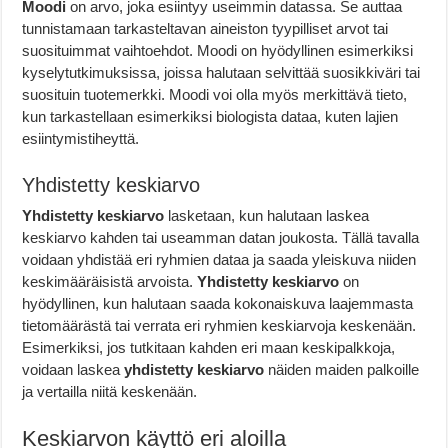
Moodi
on arvo, joka esiintyy useimmin datassa. Se auttaa
tunnistamaan tarkasteltavan aineiston tyypilliset arvot tai
suosituimmat vaihtoehdot. Moodi on hyödyllinen esimerkiksi
kyselytutkimuksissa, joissa halutaan selvittää suosikkiväri tai
suosituin tuotemerkki. Moodi voi olla myös merkittävä tieto,
kun tarkastellaan esimerkiksi biologista dataa, kuten lajien
esiintymistiheyttä.
Yhdistetty keskiarvo
Yhdistetty keskiarvo
lasketaan, kun halutaan laskea
keskiarvo kahden tai useamman datan joukosta. Tällä tavalla
voidaan yhdistää eri ryhmien dataa ja saada yleiskuva niiden
keskimääräisistä arvoista.
Yhdistetty keskiarvo
on
hyödyllinen, kun halutaan saada kokonaiskuva laajemmasta
tietomäärästä tai verrata eri ryhmien keskiarvoja keskenään.
Esimerkiksi, jos tutkitaan kahden eri maan keskipalkkoja,
voidaan laskea
yhdistetty keskiarvo
näiden maiden palkoille
ja vertailla niitä keskenään.
Keskiarvon käyttö eri aloilla