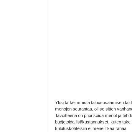
Yksi tärkeimmistä talousosaamisen taid
menojen seurantaa, oli se sitten vanhana
Tavoitteena on priorisoida menot ja tehdä
budjetoida lisäkustannukset, kuten take 
kulutuskohteisiin ei mene liikaa rahaa.