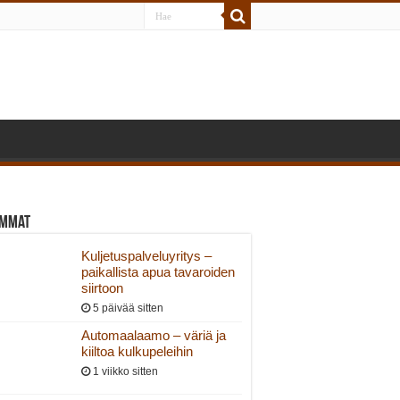
immat
Kuljetuspalveluyritys –
paikallista apua tavaroiden
siirtoon
5 päivää sitten
Automaalaamo – väriä ja
kiiltoa kulkupeleihin
1 viikko sitten