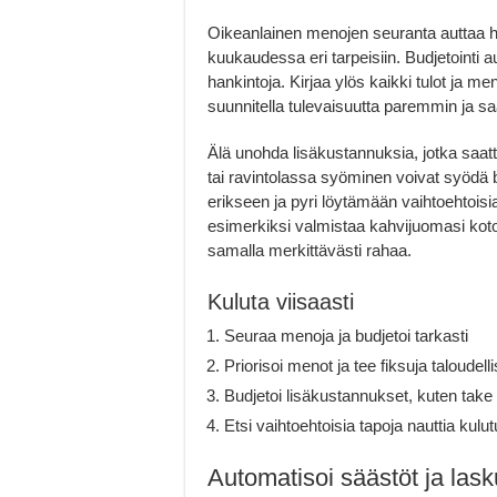
Oikeanlainen menojen seuranta auttaa h
kuukaudessa eri tarpeisiin. Budjetointi 
hankintoja. Kirjaa ylös kaikki tulot ja men
suunnitella tulevaisuutta paremmin ja saa
Älä unohda lisäkustannuksia, jotka saat
tai ravintolassa syöminen voivat syödä
erikseen ja pyri löytämään vaihtoehtoisia
esimerkiksi valmistaa kahvijuomasi kot
samalla merkittävästi rahaa.
Kuluta viisaasti
Seuraa menoja ja budjetoi tarkasti
Priorisoi menot ja tee fiksuja taloudell
Budjetoi lisäkustannukset, kuten take
Etsi vaihtoehtoisia tapoja nauttia kul
Automatisoi säästöt ja lask