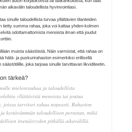
 kuten auton korjauksesta tai lääkärikuluista, kun taas
än aikavälin taloudellista hyvinvointiasi.
a sinulle taloudellista turvaa yllättävien tilanteiden
len tietty summa rahaa, joka voi kattaa yhden-kolmen
elvitä odottamattomista menoista ilman että joudut
rttiin.
illään muista säästöistä. Näin varmistat, että rahaa on
itää hätä- ja puskurirahaston esimerkiksi erillisellä
n säästötilille, joka tarjoaa sinulle tarvittavan likviditeetin.
 on tärkeä?
nulle mielenrauhaa ja taloudellista
uolehtia yllättävistä menoista tai joutua
, joissa tarvitset rahaa nopeasti. Rahaston
ja kestävämmän taloudellisen perustan, mikä
llisen itsenäisyyden pitkällä aikavälillä.