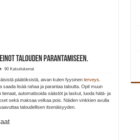
keinot talouden parantamiseen.
90 Katselukerrat
äisistä päätöksistä, aivan kuten fyysinen
terveys
.
a saada lisää rahaa ja parantaa taloutta. Opit muun
enaat, automatisoida säästöt ja laskut, luoda hätä- ja
ukset sekä maksaa velkaa pois. Näiden vinkkien avulla
 saavuttaa taloudellisen itsenäisyyden.
aat