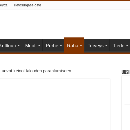
eyttä
Tietosuojaseloste
Kulttuuri
Muoti
Perhe
Raha
Terveys
Tiede
Luovat keinot talouden parantamiseen.
Uus