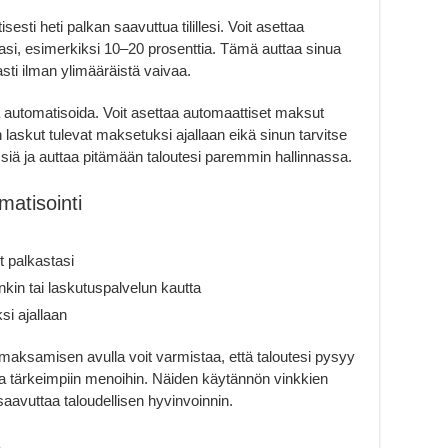
ti heti palkan saavuttua tilillesi. Voit asettaa
stasi, esimerkiksi 10–20 prosenttia. Tämä auttaa sinua
sti ilman ylimääräistä vaivaa.
automatisoida. Voit asettaa automaattiset maksut
n laskut tulevat maksetuksi ajallaan eikä sinun tarvitse
iä ja auttaa pitämään taloutesi paremmin hallinnassa.
matisointi
t palkastasi
in tai laskutuspalvelun kautta
si ajallaan
maksamisen avulla voit varmistaa, että taloutesi pysyy
raa tärkeimpiin menoihin. Näiden käytännön vinkkien
 saavuttaa taloudellisen hyvinvoinnin.
o