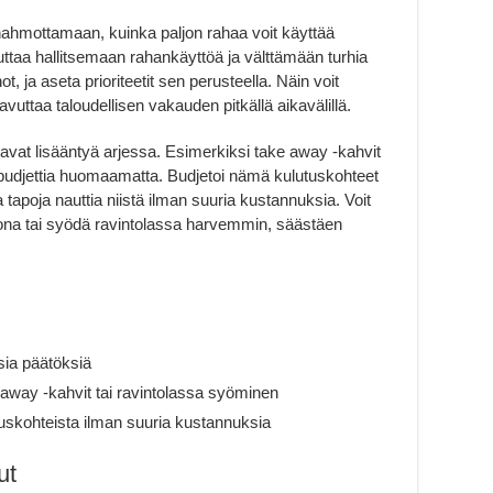
ahmottamaan, kuinka paljon rahaa voit käyttää
auttaa hallitsemaan rahankäyttöä ja välttämään turhia
ot, ja aseta prioriteetit sen perusteella. Näin voit
vuttaa taloudellisen vakauden pitkällä aikavälillä.
tavat lisääntyä arjessa. Esimerkiksi take away -kahvit
 budjettia huomaamatta. Budjetoi nämä kulutuskohteet
 tapoja nauttia niistä ilman suuria kustannuksia. Voit
ona tai syödä ravintolassa harvemmin, säästäen
isia päätöksiä
 away -kahvit tai ravintolassa syöminen
utuskohteista ilman suuria kustannuksia
ut