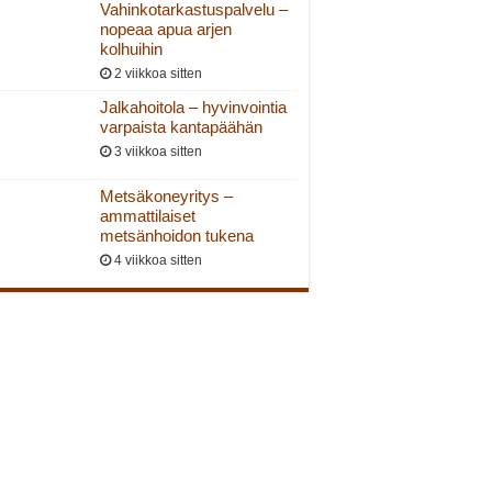
Vahinkotarkastuspalvelu –
nopeaa apua arjen
kolhuihin
2 viikkoa sitten
Jalkahoitola – hyvinvointia
varpaista kantapäähän
3 viikkoa sitten
Metsäkoneyritys –
ammattilaiset
metsänhoidon tukena
4 viikkoa sitten