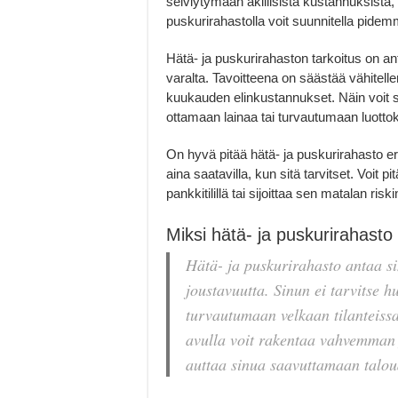
selviytymään äkillisistä kustannuksista,
puskurirahastolla voit suunnitella pidemm
Hätä- ja puskurirahaston tarkoitus on anta
varalta. Tavoitteena on säästää vähitel
kuukauden elinkustannukset. Näin voit s
ottamaan lainaa tai turvautumaan luottoko
On hyvä pitää hätä- ja puskurirahasto er
aina saatavilla, kun sitä tarvitset. Voit p
pankkitilillä tai sijoittaa sen matalan riski
Miksi hätä- ja puskurirahasto
Hätä- ja puskurirahasto antaa si
joustavuutta. Sinun ei tarvitse h
turvautumaan velkaan tilanteissa
avulla voit rakentaa vahvemman 
auttaa sinua saavuttamaan taloude