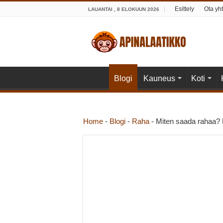
Esittely
Ota yht
LAUANTAI , 8 ELOKUUN 2026
Blogi
Kauneus
Koti
Home
-
Blogi
-
Raha
-
Miten saada rahaa? 