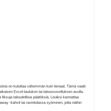
oista on kuluttaa vähemmän kuin tienaat. Tämä vaatii
ikaisen Excel-taulukon tai taloussovelluksen avulla.
 fiksuja taloudellisia päätöksiä. Lisäksi kannattaa
away -kahvit tai ravintolassa syöminen, jotta näihin