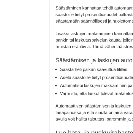
Säästäminen kannattaa tehdä automaattises
säästöille tietyt prosenttiosuudet palka
säästämään säännöllisesti ja huolettoma
Lisäksi laskujen maksaminen kannattaa 
pankin tai laskutuspalvelun kautta, jolloi
muistaa eräpäiviä. Tämä vähentää stress
Säästämisen ja laskujen auto
Säästä heti palkan saavuttua tilillesi
Aseta säästöille tietyt prosenttiosuude
Automatisoi laskujen maksaminen pank
Varmista, että laskut tulevat maksetuk
Automaattisen säästämisen ja laskujen 
tasapainossa ja että sinulla on aina va
avulla voit hallita talouttasi paremmin ja
Luo hätä- ja puskurirahast