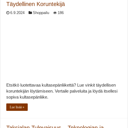
Täydellinen Koruntekijä
6.9.2024
Shoppailu
186
Etsitkö luotettavaa kultasepänliikettä? Lue vinkit täydellisen
koruntekijän löytämiseen. Vertaile palveluita ja löydä itsellesi
sopiva kultasepänliike.
Lue lisää »
Taksialan Tulevaisuus – Teknologian ja