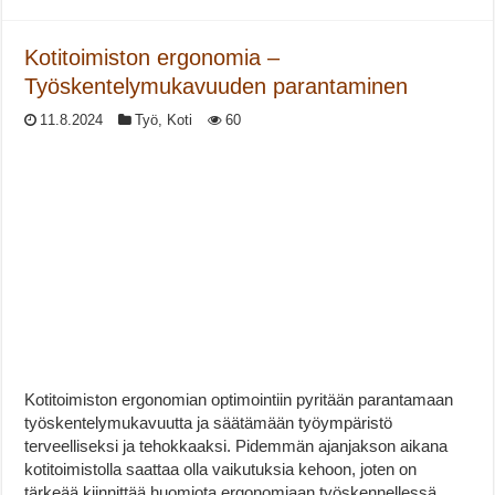
Kotitoimiston ergonomia –
Työskentelymukavuuden parantaminen
11.8.2024
Työ
,
Koti
60
Kotitoimiston ergonomian optimointiin pyritään parantamaan
työskentelymukavuutta ja säätämään työympäristö
terveelliseksi ja tehokkaaksi. Pidemmän ajanjakson aikana
kotitoimistolla saattaa olla vaikutuksia kehoon, joten on
tärkeää kiinnittää huomiota ergonomiaan työskennellessä