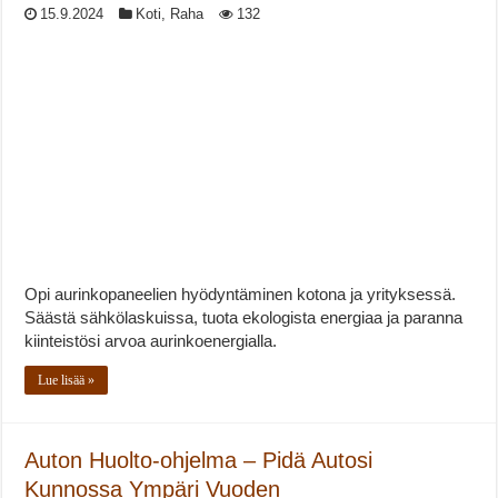
15.9.2024
Koti
,
Raha
132
Opi aurinkopaneelien hyödyntäminen kotona ja yrityksessä.
Säästä sähkölaskuissa, tuota ekologista energiaa ja paranna
kiinteistösi arvoa aurinkoenergialla.
Lue lisää »
Auton Huolto-ohjelma – Pidä Autosi
Kunnossa Ympäri Vuoden