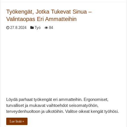
Työkengät, Jotka Tukevat Sinua –
Valintaopas Eri Ammatteihin
27.8.2024
Työ
84
Löydä parhaat työkengät eri ammatteihin. Ergonomiset,
turvalliset ja mukavat vaihtoehdot seisomatyöhön,
terveydenhuoltoon ja ulkotöihin. Valitse oikeat kengät työhösi.
Lue lisää »