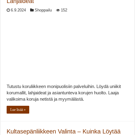
Lahjaideat
6.9.2024
Shoppailu
152
Tutustu koruliikkeen monipuolisiin palveluihin. Löydä uniikit
korumallit, lahjaideat ja asiantunteva korujen huolto. Laaja
valikoima koruja netistä ja myymälästä.
Lue lisää »
Kultasepänliikkeen Valinta – Kuinka Löytää