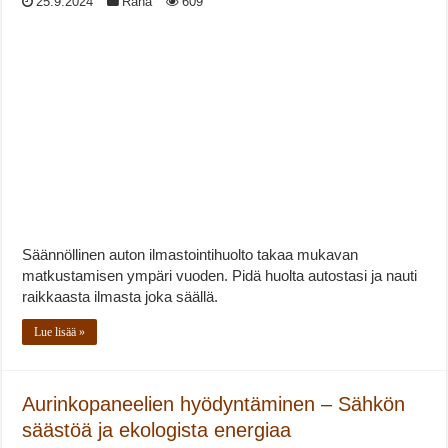
25.9.2024
Raha
609
Säännöllinen auton ilmastointihuolto takaa mukavan
matkustamisen ympäri vuoden. Pidä huolta autostasi ja nauti
raikkaasta ilmasta joka säällä.
Lue lisää »
Aurinkopaneelien hyödyntäminen – Sähkön
säästöä ja ekologista energiaa