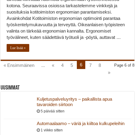
kotona. Seuraavissa osioissa tarkastelemme vinkkejä ja
suosituksia kotitoimiston ergonomian parantamiseksi.
Avainkohdat Kotitoimiston ergonomian optimointi parantaa
työskentelymukavuutta ja terveyttä. Oikeanlaisen työpisteen
valinta on tärkeää ergonomian kannalta. Ergonomiset
työvälineet, kuten säädettävä työtuoli ja -pöytä, auttavat …
Lue lisää »
6
« Ensimmäinen
...
«
4
5
7
8
Page 6 of 8
»
Uusimmat
Kuljetuspalveluyritys – paikallista apua
tavaroiden siirtoon
5 päivää sitten
Automaalaamo – väriä ja kiiltoa kulkupeleihin
1 viikko sitten