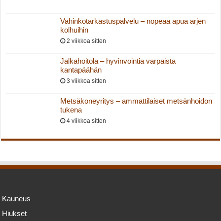
Vahinkotarkastuspalvelu – nopeaa apua arjen
kolhuihin
2 viikkoa sitten
Jalkahoitola – hyvinvointia varpaista
kantapäähän
3 viikkoa sitten
Metsäkoneyritys – ammattilaiset metsänhoidon
tukena
4 viikkoa sitten
Kauneus
Hiukset