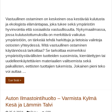
Vastuullinen ostaminen on keskeinen osa kestävää kulutusta
ja ekologista elämäntapaa, joka tukee sekä ympäristön
hyvinvointia että sosiaalista vastuullisuutta. Nykymaailmassa,
jossa kulutustottumuksilla on merkittävä vaikutus
ympäristöön, on tärkeää tehdä harkittuja ja tietoisia valintoja
ostosten yhteydessä. Mitä vastuullinen ostaminen
käytännössä tarkoittaa? Se tarkoittaa esimerkiksi
ympäristöystävällisten tuotteiden suosimista, kierrätettyjen tai
uudelleenkäytettävien materiaalien valitsemista sekä
paikallisten, eettisten tuottajien tukemista. Jokainen pieni teko
voi auttaa …
Lue lisää »
Auton Ilmastointihuolto – Varmista Kylmä
Kesä ja Lämmin Talvi